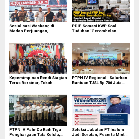
Sosialisasi Wasbang di
PDIP Somasi KWP Soal
Medan Perjuangan,
Tuduhan ‘Gerombolan
Zulkarnaen Janji
Sirkus’, Buntut Rapat Komisi
Perjuangkan Ruang Bermain
II Dipimpin Sufmi Dasco
Anak
Ahmad
Kepemimpinan Rendi Siagian
PTPN IV Regional I Salurkan
Terus Bersinar, Tokoh
Bantuan TJSL Rp 706 Juta
Pemuda Karo Pimpin PKN
untuk Pembangunan Sosial
MJA Kota Medan
Berkelanjutan
PTPN IV PalmCo Raih Tiga
Seleksi Jabatan PT Inalum
Penghargaan Tata Kelola,
Jadi Sorotan, Peserta Minta