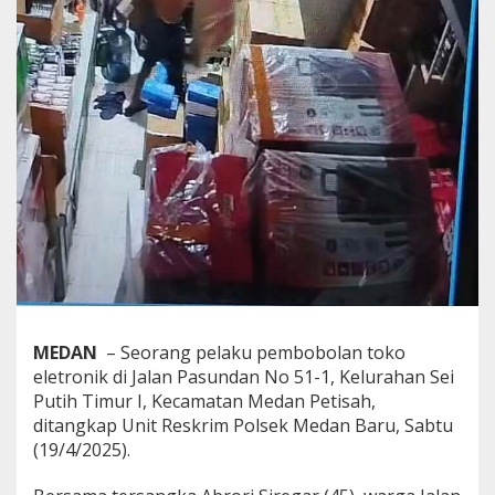
k
u
s
P
e
m
b
o
b
o
l
T
o
k
o
E
l
MEDAN
– Seorang pelaku pembobolan toko
e
k
eletronik di Jalan Pasundan No 51-1, Kelurahan Sei
t
Putih Timur I, Kecamatan Medan Petisah,
r
ditangkap Unit Reskrim Polsek Medan Baru, Sabtu
o
(19/4/2025).
n
i
k