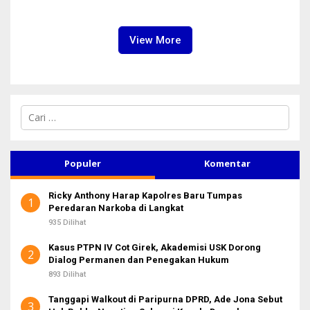
Perkuat Kinerja Operasional
Penjelasan Hasil
dan Efisiensi
Assessment
View More
C
a
r
i
u
Populer
Komentar
n
t
Ricky Anthony Harap Kapolres Baru Tumpas
u
1
Peredaran Narkoba di Langkat
k
:
935 Dilihat
Kasus PTPN IV Cot Girek, Akademisi USK Dorong
2
Dialog Permanen dan Penegakan Hukum
893 Dilihat
Tanggapi Walkout di Paripurna DPRD, Ade Jona Sebut
3