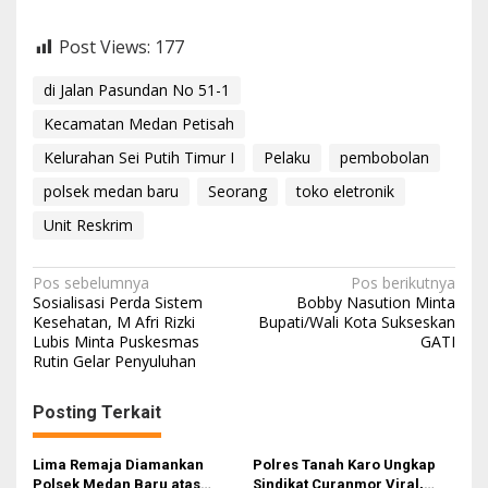
Post Views:
177
di Jalan Pasundan No 51-1
Kecamatan Medan Petisah
Kelurahan Sei Putih Timur I
Pelaku
pembobolan
polsek medan baru
Seorang
toko eletronik
Unit Reskrim
N
Pos sebelumnya
Pos berikutnya
Sosialisasi Perda Sistem
Bobby Nasution Minta
a
Kesehatan, M Afri Rizki
Bupati/Wali Kota Sukseskan
Lubis Minta Puskesmas
GATI
v
Rutin Gelar Penyuluhan
i
g
Posting Terkait
a
s
Lima Remaja Diamankan
Polres Tanah Karo Ungkap
Polsek Medan Baru atas
Sindikat Curanmor Viral,