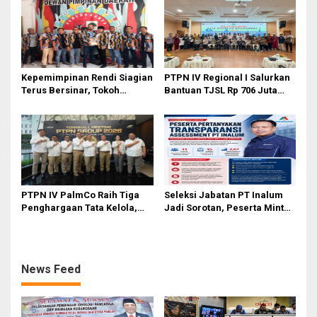
Anak
Ahmad
Kepemimpinan Rendi Siagian
PTPN IV Regional I Salurkan
Terus Bersinar, Tokoh
Bantuan TJSL Rp 706 Juta
Pemuda Karo Pimpin PKN
untuk Pembangunan Sosial
MJA Kota Medan
Berkelanjutan
PTPN IV PalmCo Raih Tiga
Seleksi Jabatan PT Inalum
Penghargaan Tata Kelola,
Jadi Sorotan, Peserta Minta
Perkuat Kinerja Operasional
Penjelasan Hasil
dan Efisiensi
Assessment
News Feed