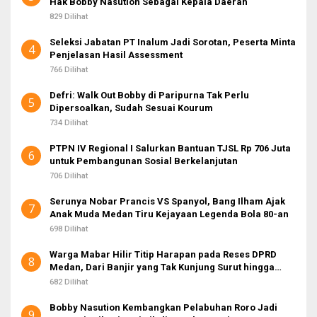
Hak Bobby Nasution Sebagai Kepala Daerah
829 Dilihat
Seleksi Jabatan PT Inalum Jadi Sorotan, Peserta Minta
4
Penjelasan Hasil Assessment
766 Dilihat
Defri: Walk Out Bobby di Paripurna Tak Perlu
5
Dipersoalkan, Sudah Sesuai Kourum
734 Dilihat
PTPN IV Regional I Salurkan Bantuan TJSL Rp 706 Juta
6
untuk Pembangunan Sosial Berkelanjutan
706 Dilihat
Serunya Nobar Prancis VS Spanyol, Bang Ilham Ajak
7
Anak Muda Medan Tiru Kejayaan Legenda Bola 80-an
698 Dilihat
Warga Mabar Hilir Titip Harapan pada Reses DPRD
8
Medan, Dari Banjir yang Tak Kunjung Surut hingga
Layanan IKD
682 Dilihat
Bobby Nasution Kembangkan Pelabuhan Roro Jadi
9