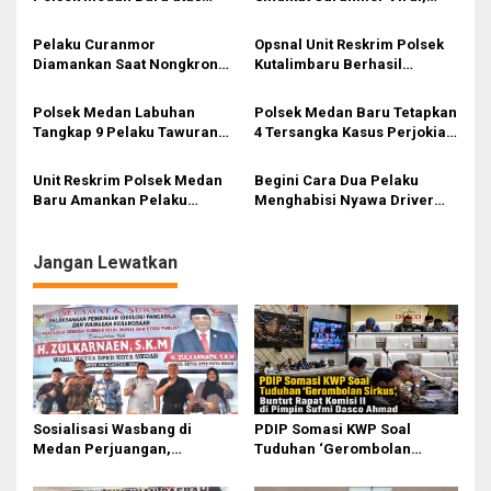
i
Kasus Pencurian dengan
Empat Pelaku Ternyata
Kekerasan
Saudara
p
Pelaku Curanmor
Opsnal Unit Reskrim Polsek
Diamankan Saat Nongkrong
Kutalimbaru Berhasil
o
di Warung
Amankan Pelaku Penjual
s
Narkoba Jenis Sabu-Sabu
Polsek Medan Labuhan
Polsek Medan Baru Tetapkan
Tangkap 9 Pelaku Tawuran
4 Tersangka Kasus Perjokian
Berdarah, Keluarga Korban
UTBK di Medan
Minta Hukuman Berat
Unit Reskrim Polsek Medan
Begini Cara Dua Pelaku
Baru Amankan Pelaku
Menghabisi Nyawa Driver
Melakukan Pencurian
Online Fedrick
Sepeda Motor
Jangan Lewatkan
Sosialisasi Wasbang di
PDIP Somasi KWP Soal
Medan Perjuangan,
Tuduhan ‘Gerombolan
Zulkarnaen Janji
Sirkus’, Buntut Rapat Komisi
Perjuangkan Ruang Bermain
II Dipimpin Sufmi Dasco