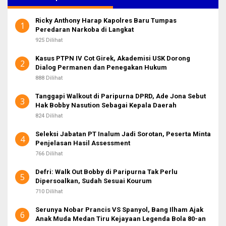
n
t
Ricky Anthony Harap Kapolres Baru Tumpas
u
1
Peredaran Narkoba di Langkat
k
:
925 Dilihat
Kasus PTPN IV Cot Girek, Akademisi USK Dorong
2
Dialog Permanen dan Penegakan Hukum
888 Dilihat
Tanggapi Walkout di Paripurna DPRD, Ade Jona Sebut
3
Hak Bobby Nasution Sebagai Kepala Daerah
824 Dilihat
Seleksi Jabatan PT Inalum Jadi Sorotan, Peserta Minta
4
Penjelasan Hasil Assessment
766 Dilihat
Defri: Walk Out Bobby di Paripurna Tak Perlu
5
Dipersoalkan, Sudah Sesuai Kourum
710 Dilihat
Serunya Nobar Prancis VS Spanyol, Bang Ilham Ajak
6
Anak Muda Medan Tiru Kejayaan Legenda Bola 80-an