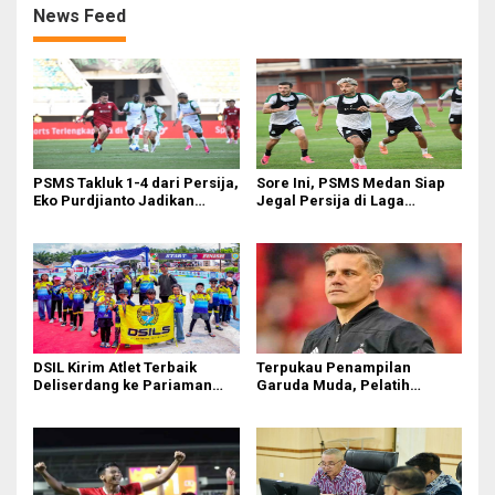
News Feed
PSMS Takluk 1-4 dari Persija,
Sore Ini, PSMS Medan Siap
Eko Purdjianto Jadikan
Jegal Persija di Laga
Kekalahan Sebagai Evaluasi
Penentuan
di Liga 2
DSIL Kirim Atlet Terbaik
Terpukau Penampilan
Deliserdang ke Pariaman
Garuda Muda, Pelatih
Open
Timnas Indonesia Senior
Bakal Saksikan Langsung
Aksi Timnas U-19