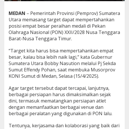
e
r
MEDAN
– Pemerintah Provinsi (Pemprov) Sumatera
t
a
Utara memasang target dapat mempertahankan
h
posisi empat besar peraihan medali di Pekan
a
Olahraga Nasional (PON) XXII/2028 Nusa Tenggara
n
Barat-Nusa Tenggara Timur.
k
a
n
“Target kita harus bisa mempertahankan empat
P
besar, kalau bisa lebih naik lagi,” kata Gubernur
o
Sumatera Utara Bobby Nasution melalui Pj Sekda
s
Sumut Effendy Pohan, saat membuka Musorprov
i
KONI Sumut di Medan, Selasa (15/4/2025).
s
i
4
Agar target tersebut dapat tercapai, lanjutnya,
d
berbagai persiapan harus dimaksimalkan sejak
i
dini, termasuk mematangkan persiapan atlet
P
dengan memanfaatkan berbagai venue dan
O
N
berbagai peralatan yang digunakan di PON lalu.
X
X
Tentunya, kerjasama dan kolaborasi yang baik dari
I