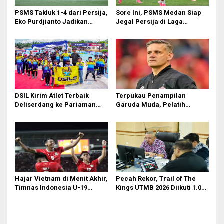
PSMS Takluk 1-4 dari Persija,
Sore Ini, PSMS Medan Siap
Eko Purdjianto Jadikan
Jegal Persija di Laga
Kekalahan Sebagai Evaluasi
Penentuan
di Liga 2
DSIL Kirim Atlet Terbaik
Terpukau Penampilan
Deliserdang ke Pariaman
Garuda Muda, Pelatih
Open
Timnas Indonesia Senior
Bakal Saksikan Langsung
Aksi Timnas U-19
Hajar Vietnam di Menit Akhir,
Pecah Rekor, Trail of The
Timnas Indonesia U-19
Kings UTMB 2026 Diikuti 1.015
Amankan Tiket Semifinal AFF
Pelari dari 34 Negara
U-19