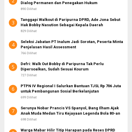
2
Dialog Permanen dan Penegakan Hukum
890 Dilihat
Tanggapi Walkout di Paripurna DPRD, Ade Jona Sebut
3
Hak Bobby Nasution Sebagai Kepala Daerah
829 Dilihat
Seleksi Jabatan PT Inalum Jadi Sorotan, Peserta Minta
4
Penjelasan Hasil Assessment
766 Dilihat
Defri: Walk Out Bobby di Paripurna Tak Perlu
5
Dipersoalkan, Sudah Sesuai Kourum
727 Dilihat
PTPN IV Regional I Salurkan Bantuan TJSL Rp 706 Juta
6
untuk Pembangunan Sosial Berkelanjutan
699 Dilihat
Serunya Nobar Prancis VS Spanyol, Bang Ilham Ajak
7
Anak Muda Medan Tiru Kejayaan Legenda Bola 80-an
698 Dilihat
Warga Mabar Hilir Titip Harapan pada Reses DPRD