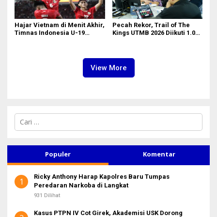
Hajar Vietnam di Menit Akhir,
Pecah Rekor, Trail of The
Timnas Indonesia U-19
Kings UTMB 2026 Diikuti 1.015
Amankan Tiket Semifinal AFF
Pelari dari 34 Negara
U-19
View More
C
a
r
i
u
Populer
Komentar
n
t
Ricky Anthony Harap Kapolres Baru Tumpas
u
1
Peredaran Narkoba di Langkat
k
:
931 Dilihat
Kasus PTPN IV Cot Girek, Akademisi USK Dorong