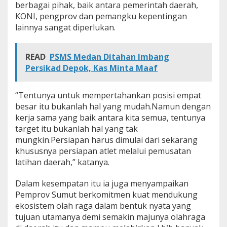
berbagai pihak, baik antara pemerintah daerah,
I
KONI, pengprov dan pemangku kepentingan
/
2
lainnya sangat diperlukan.
0
2
8
READ
PSMS Medan Ditahan Imbang
N
Persikad Depok, Kas Minta Maaf
T
B
-
“Tentunya untuk mempertahankan posisi empat
N
besar itu bukanlah hal yang mudah.Namun dengan
T
T
kerja sama yang baik antara kita semua, tentunya
target itu bukanlah hal yang tak
mungkin.Persiapan harus dimulai dari sekarang
khususnya persiapan atlet melalui pemusatan
latihan daerah,” katanya.
Dalam kesempatan itu ia juga menyampaikan
Pemprov Sumut berkomitmen kuat mendukung
ekosistem olah raga dalam bentuk nyata yang
tujuan utamanya demi semakin majunya olahraga