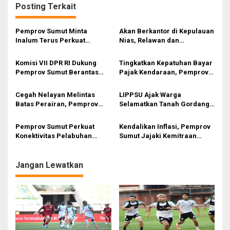
Posting Terkait
a
s
Pemprov Sumut Minta
Akan Berkantor di Kepulauan
i
Inalum Terus Perkuat
Nias, Relawan dan
Pendidikan dan Kelestarian
Mahasiswa Antusias Menanti
p
Lingkungan di Kawasan
Bobby Nasution
Komisi VII DPR RI Dukung
Tingkatkan Kepatuhan Bayar
o
Danau Toba
Pemprov Sumut Berantas
Pajak Kendaraan, Pemprov
s
Pungli di Objek Wisata
Sumut Gaungkan ‘GAS KEN’
ke Masyarakat
Cegah Nelayan Melintas
LIPPSU Ajak Warga
Batas Perairan, Pemprov
Selamatkan Tanah Gordang
Sumut Siapkan Tiga Langkah
Sambilan, Desak Perang
Strategis
Total Melawan Mafia PETI
Pemprov Sumut Perkuat
Kendalikan Inflasi, Pemprov
Konektivitas Pelabuhan
Sumut Jajaki Kemitraan
Kuala Tanjung–Penang Port
Strategis dengan Rumah Tani
Nusantara
Jangan Lewatkan