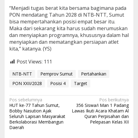
“Menjadi tugas berat kita bersama bagimana pada
PON mendatang Tahun 2028 di NTB-NTT, Sumut
bisa mempertahankan posisi empat besar itu.
Maka dari sekarang kita harus sudah merumuskan
dan menyiapkan programnya, khususnya dalam hal
menyiapkan dan mematangkan persiapan atlet
kita,” katanya. (YS)
Post Views:
111
NTB-NTT
Pemprov Sumut
Pertahankan
PON XXII/2028
Posisi 4
Target
N
Pos sebelumnya
Pos berikutnya
HUT ke-77 Tahun Sumut,
356 Siswa/i Man 1 Padang
a
Bobby Nasution Ajak
Lawas Ikuti Acara Khatam Al
Seluruh Lapisan Masyarakat
Quran Perpisahan dan
v
Berkolaborasi Membangun
Pelepasan Kelas XII
i
Daerah
g