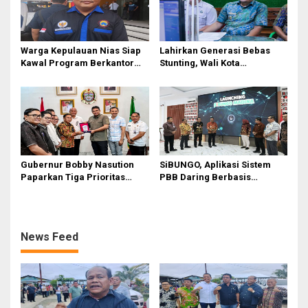
Warga Kepulauan Nias Siap
Lahirkan Generasi Bebas
Kawal Program Berkantor
Stunting, Wali Kota
Gubsu Bobby Nasution
Tebingtinggi Dorong
Optimalisasi SP3 Catin
Gubernur Bobby Nasution
SiBUNGO, Aplikasi Sistem
Paparkan Tiga Prioritas
PBB Daring Berbasis
Pembangunan Kepulauan
Geospasial Milik Madina
Nias
News Feed