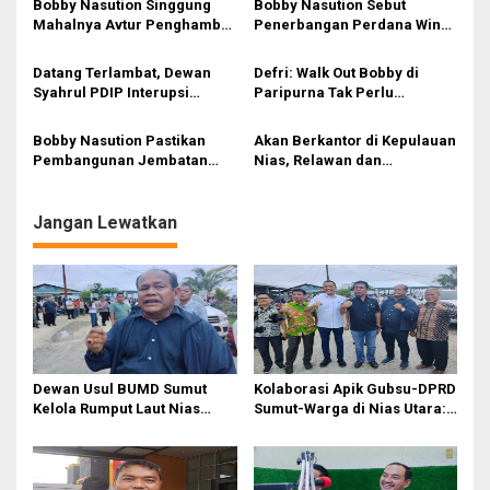
Bobby Nasution Singgung
Bobby Nasution Sebut
i
Mahalnya Avtur Penghambat
Penerbangan Perdana Wings
p
Pengembangan Industri
Air Kualanamu–Mandailing
Penerbangan di Sumut
Natal Pangkas Waktu
o
Datang Terlambat, Dewan
Defri: Walk Out Bobby di
Tempuh dan Perkuat
Syahrul PDIP Interupsi
Paripurna Tak Perlu
s
Konektivitas
‘Ributi’ Kuorum Paripurna
Dipersoalkan, Sudah Sesuai
DPRD Sumut Yang Dihadiri
Kourum
Bobby Nasution Pastikan
Akan Berkantor di Kepulauan
Gubsu
Pembangunan Jembatan
Nias, Relawan dan
Sungai Mo’awo Dimulai
Mahasiswa Antusias Menanti
Tahun Ini, Ajak Warga Kawal
Bobby Nasution
Bersama
Jangan Lewatkan
Dewan Usul BUMD Sumut
Kolaborasi Apik Gubsu-DPRD
Kelola Rumput Laut Nias
Sumut-Warga di Nias Utara:
Utara dari Hulu ke Hilir
Jalan Rusak Puluhan Tahun
Akhirnya Diperbaiki