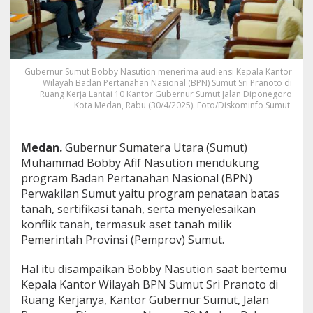
P
r
o
g
r
a
Gubernur Sumut Bobby Nasution menerima audiensi Kepala Kantor
Wilayah Badan Pertanahan Nasional (BPN) Sumut Sri Pranoto di
m
Ruang Kerja Lantai 10 Kantor Gubernur Sumut Jalan Diponegoro
B
Kota Medan, Rabu (30/4/2025). Foto/Diskominfo Sumut
P
N
L
Medan.
Gubernur Sumatera Utara (Sumut)
a
k
Muhammad Bobby Afif Nasution mendukung
u
program Badan Pertanahan Nasional (BPN)
k
Perwakilan Sumut yaitu program penataan batas
a
tanah, sertifikasi tanah, serta menyelesaikan
n
P
konflik tanah, termasuk aset tanah milik
e
Pemerintah Provinsi (Pemprov) Sumut.
n
a
Hal itu disampaikan Bobby Nasution saat bertemu
t
Kepala Kantor Wilayah BPN Sumut Sri Pranoto di
a
a
Ruang Kerjanya, Kantor Gubernur Sumut, Jalan
n