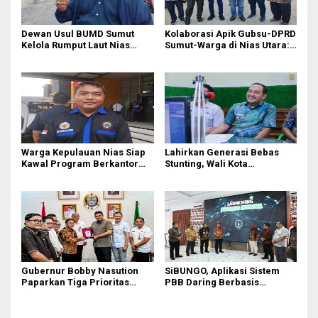
Dewan Usul BUMD Sumut
Kolaborasi Apik Gubsu-DPRD
Kelola Rumput Laut Nias
Sumut-Warga di Nias Utara:
Utara dari Hulu ke Hilir
Jalan Rusak Puluhan Tahun
Akhirnya Diperbaiki
Warga Kepulauan Nias Siap
Lahirkan Generasi Bebas
Kawal Program Berkantor
Stunting, Wali Kota
Gubsu Bobby Nasution
Tebingtinggi Dorong
Optimalisasi SP3 Catin
Gubernur Bobby Nasution
SiBUNGO, Aplikasi Sistem
Paparkan Tiga Prioritas
PBB Daring Berbasis
Pembangunan Kepulauan
Geospasial Milik Madina
Nias