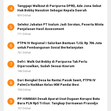
Tanggapi Walkout di Paripurna DPRD, Ade Jona Sebut
4
Hak Bobby Nasution Sebagai Kepala Daerah
839 Dilihat
Seleksi Jabatan PT Inalum Jadi Sorotan, Peserta Minta
5
Penjelasan Hasil Assessment
771 Dilihat
PTPN IV Regional I Salurkan Bantuan TJSL Rp 706 Juta
6
untuk Pembangunan Sosial Berkelanjutan
761 Dilihat
Defri: Walk Out Bobby di Paripurna Tak Perlu
7
Dipersoalkan, Sudah Sesuai Kourum
748 Dilihat
Dari Bengkel Desa ke Rantai Pasok Sawit, PTPN IV
8
PalmCo Naikkan Kelas IKM Pandai Besi
738 Dilihat
PP HIMMAH Desak Aparat Usut Dugaan Korupsi Batu
9
Bara PLN Rp5 Triliun: Tangkap Darmawan Prasodjo
707 Dilihat