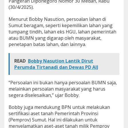
Pangeran Diponegoro Nomor 30 Medan, Rabu
L
(30/4/2025).
a
h
Menurut Bobby Nasution, persoalan lahan di
a
n
Sumut beragam, seperti kepemilikan lahan yang
d
tumpang tindih, lahan eks HGU, lahan pemerintah
i
atau BUMN yang digarap oleh masyarakat,
S
penetapan batas lahan, dan lainnya.
u
m
u
READ
Bobby Nasution Lantik Dirut
t
Perumda Tirtanadi dan Dewas PD AIJ
“Persoalan ini bukan hanya persoalan BUMN saja,
melainkan persoalan masyarakat yang harus
segera diselesaikan,” ujar Bobby.
Bobby juga mendukung BPN untuk melakukan
sertifikasi aset tanah Pemerintah Provinsi
(Pemprov) Sumut. Hal ini dilakukan untuk
menyelamatkan aset-aset tanah milik Pemprov