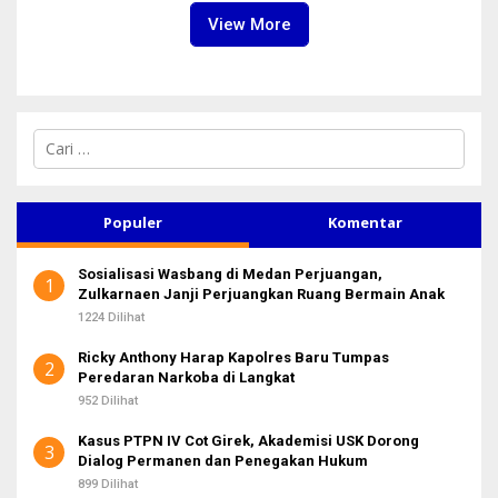
View More
C
a
r
i
u
Populer
Komentar
n
t
Sosialisasi Wasbang di Medan Perjuangan,
u
1
Zulkarnaen Janji Perjuangkan Ruang Bermain Anak
k
:
1224 Dilihat
Ricky Anthony Harap Kapolres Baru Tumpas
2
Peredaran Narkoba di Langkat
952 Dilihat
Kasus PTPN IV Cot Girek, Akademisi USK Dorong
3
Dialog Permanen dan Penegakan Hukum
899 Dilihat