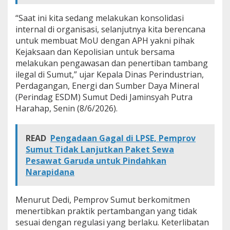
a
“Saat ini kita sedang melakukan konsolidasi
m
b
internal di organisasi, selanjutnya kita berencana
a
untuk membuat MoU dengan APH yakni pihak
n
Kejaksaan dan Kepolisian untuk bersama
g
melakukan pengawasan dan penertiban tambang
I
l
ilegal di Sumut,” ujar Kepala Dinas Perindustrian,
e
Perdagangan, Energi dan Sumber Daya Mineral
g
(Perindag ESDM) Sumut Dedi Jaminsyah Putra
a
Harahap, Senin (8/6/2026).
l
READ
Pengadaan Gagal di LPSE, Pemprov
Sumut Tidak Lanjutkan Paket Sewa
Pesawat Garuda untuk Pindahkan
Narapidana
Menurut Dedi, Pemprov Sumut berkomitmen
menertibkan praktik pertambangan yang tidak
sesuai dengan regulasi yang berlaku. Keterlibatan