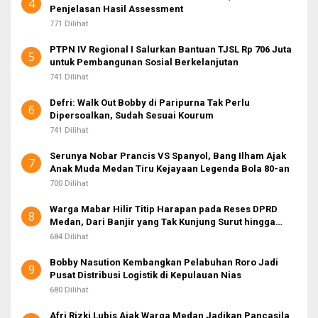
4
Penjelasan Hasil Assessment
771 Dilihat
PTPN IV Regional I Salurkan Bantuan TJSL Rp 706 Juta
5
untuk Pembangunan Sosial Berkelanjutan
741 Dilihat
Defri: Walk Out Bobby di Paripurna Tak Perlu
6
Dipersoalkan, Sudah Sesuai Kourum
741 Dilihat
Serunya Nobar Prancis VS Spanyol, Bang Ilham Ajak
7
Anak Muda Medan Tiru Kejayaan Legenda Bola 80-an
700 Dilihat
Warga Mabar Hilir Titip Harapan pada Reses DPRD
8
Medan, Dari Banjir yang Tak Kunjung Surut hingga
Layanan IKD
684 Dilihat
Bobby Nasution Kembangkan Pelabuhan Roro Jadi
9
Pusat Distribusi Logistik di Kepulauan Nias
680 Dilihat
Afri Rizki Lubis Ajak Warga Medan Jadikan Pancasila