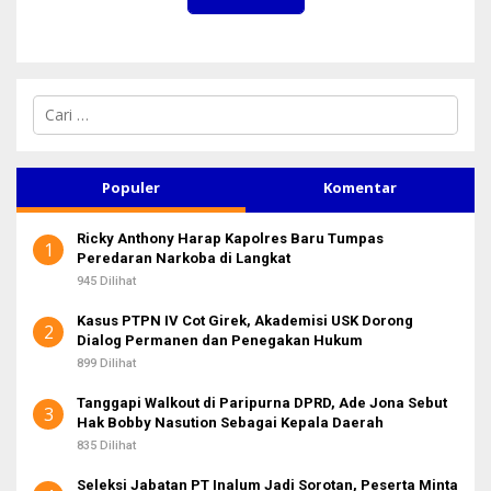
C
a
r
i
u
Populer
Komentar
n
t
Ricky Anthony Harap Kapolres Baru Tumpas
u
1
Peredaran Narkoba di Langkat
k
:
945 Dilihat
Kasus PTPN IV Cot Girek, Akademisi USK Dorong
2
Dialog Permanen dan Penegakan Hukum
899 Dilihat
Tanggapi Walkout di Paripurna DPRD, Ade Jona Sebut
3
Hak Bobby Nasution Sebagai Kepala Daerah
835 Dilihat
Seleksi Jabatan PT Inalum Jadi Sorotan, Peserta Minta