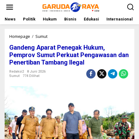
L
e
w
a
News
Politik
Hukum
Bisnis
Edukasi
Internasional
t
i
k
Homepage
/
Sumut
G
e
a
Gandeng Aparat Penegak Hukum,
k
n
o
d
Pemprov Sumut Perkuat Pengawasan dan
n
e
Penertiban Tambang Ilegal
t
n
e
g
Redaksi2
8 Juni 2026
n
A
Sumut
774 Dilihat
p
a
r
a
t
P
e
n
e
g
a