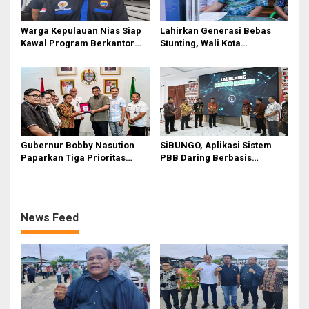
Warga Kepulauan Nias Siap
Lahirkan Generasi Bebas
Kawal Program Berkantor
Stunting, Wali Kota
Gubsu Bobby Nasution
Tebingtinggi Dorong
Optimalisasi SP3 Catin
Gubernur Bobby Nasution
SiBUNGO, Aplikasi Sistem
Paparkan Tiga Prioritas
PBB Daring Berbasis
Pembangunan Kepulauan
Geospasial Milik Madina
Nias
News Feed