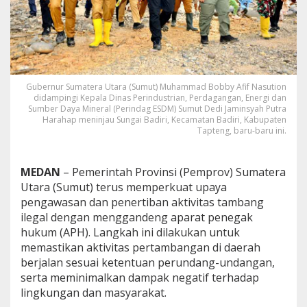
k
H
u
k
u
m
,
Gubernur Sumatera Utara (Sumut) Muhammad Bobby Afif Nasution
P
didampingi Kepala Dinas Perindustrian, Perdagangan, Energi dan
e
Sumber Daya Mineral (Perindag ESDM) Sumut Dedi Jaminsyah Putra
m
Harahap meninjau Sungai Badiri, Kecamatan Badiri, Kabupaten
Tapteng, baru-baru ini.
p
r
o
v
MEDAN
– Pemerintah Provinsi (Pemprov) Sumatera
S
Utara (Sumut) terus memperkuat upaya
u
pengawasan dan penertiban aktivitas tambang
m
ilegal dengan menggandeng aparat penegak
u
t
hukum (APH). Langkah ini dilakukan untuk
P
memastikan aktivitas pertambangan di daerah
e
berjalan sesuai ketentuan perundang-undangan,
r
serta meminimalkan dampak negatif terhadap
k
lingkungan dan masyarakat.
u
a