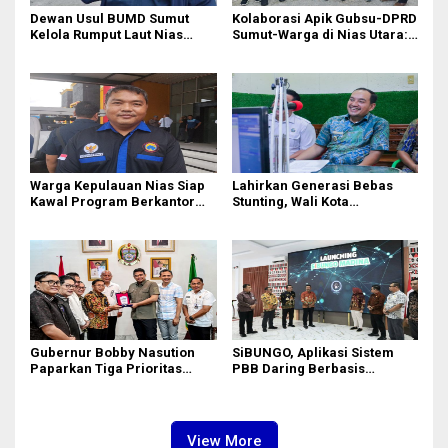
Dewan Usul BUMD Sumut
Kolaborasi Apik Gubsu-DPRD
Kelola Rumput Laut Nias
Sumut-Warga di Nias Utara:
Utara dari Hulu ke Hilir
Jalan Rusak Puluhan Tahun
Akhirnya Diperbaiki
Warga Kepulauan Nias Siap
Lahirkan Generasi Bebas
Kawal Program Berkantor
Stunting, Wali Kota
Gubsu Bobby Nasution
Tebingtinggi Dorong
Optimalisasi SP3 Catin
Gubernur Bobby Nasution
SiBUNGO, Aplikasi Sistem
Paparkan Tiga Prioritas
PBB Daring Berbasis
Pembangunan Kepulauan
Geospasial Milik Madina
Nias
View More