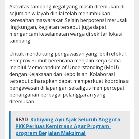
t
Aktivitas tambang ilegal yang masih ditemukan di
P
sejumlah wilayah dinilai telah menimbulkan
e
keresahan masyarakat. Selain berpotensi merusak
n
lingkungan, kegiatan tersebut juga dapat
g
a
mengancam keselamatan warga di sekitar lokasi
w
tambang.
a
s
Untuk mendukung pengawasan yang lebih efektif,
a
Pemprov Sumut berencana menjalin kerja sama
n
d
melalui Memorandum of Understanding (MoU)
a
dengan Kejaksaan dan Kepolisian. Kolaborasi
n
tersebut diharapkan dapat memperkuat koordinasi
P
pengawasan di lapangan sekaligus mempercepat
e
n
penanganan berbagai pelanggaran yang
e
ditemukan.
r
t
i
READ
Kahiyang Ayu Ajak Seluruh Anggota
b
PKK Perluas Kemitraan Agar Program-
a
program Berjalan Maksimal
n
T