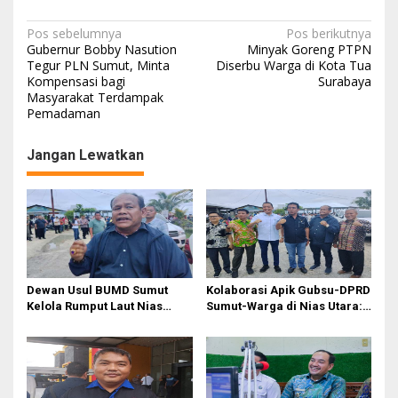
N
Pos sebelumnya
Pos berikutnya
Gubernur Bobby Nasution
Minyak Goreng PTPN
a
Tegur PLN Sumut, Minta
Diserbu Warga di Kota Tua
Kompensasi bagi
Surabaya
v
Masyarakat Terdampak
i
Pemadaman
g
Jangan Lewatkan
a
s
i
p
o
s
Dewan Usul BUMD Sumut
Kolaborasi Apik Gubsu-DPRD
Kelola Rumput Laut Nias
Sumut-Warga di Nias Utara:
Utara dari Hulu ke Hilir
Jalan Rusak Puluhan Tahun
Akhirnya Diperbaiki