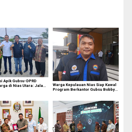
si Apik Gubsu-DPRD
Warga Kepulauan Nias Siap Kawal
ga di Nias Utara: Jalan
Program Berkantor Gubsu Bobby
luhan Tahun Akhirnya
Nasution
i