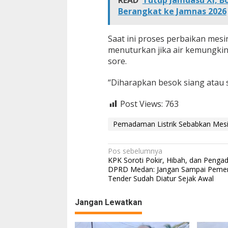
READ
Tutup Jamdasu XI, B
Berangkat ke Jamnas 2026
Saat ini proses perbaikan mes
menuturkan jika air kemungkin
sore.
“Diharapkan besok siang atau so
Post Views:
763
Pemadaman Listrik Sebabkan Mesi
N
Pos sebelumnya
KPK Soroti Pokir, Hibah, dan Pengad
a
DPRD Medan: Jangan Sampai Peme
Tender Sudah Diatur Sejak Awal
v
i
Jangan Lewatkan
g
a