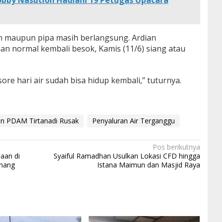
obby Nasution Hadiahi 19 Petugas Upacara
in maupun pipa masih berlangsung. Ardian
an normal kembali besok, Kamis (11/6) siang atau
re hari air sudah bisa hidup kembali,” tuturnya.
n PDAM Tirtanadi Rusak
Penyaluran Air Terganggu
Pos berikutnya
aan di
Syaiful Ramadhan Usulkan Lokasi CFD hingga
nang
Istana Maimun dan Masjid Raya