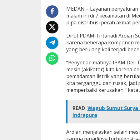
T
i
MEDAN – Layanan penyaluran a
r
malam ini di 7 kecamatan di M
t
pipa distribusi pecah akibat pe
a
n
Dirut PDAM Tirtanadi Ardian S
a
d
karena beberapa komponen mesi
i
yang berulang kali terjadi bebe
R
u
“Penyebab matinya IPAM Deli T
s
mesin (akikator) kita karena be
a
k
pemadaman listrik yang berula
,
kita terganggu dan rusak, jadi 
P
memperbaiki kerusakan,” kata Ar
e
n
y
READ
Wagub Sumut Surya
a
Indrapura
l
u
r
Ardian menjelaskan selain mesin
a
n
karena terjadinya turbulensi sa