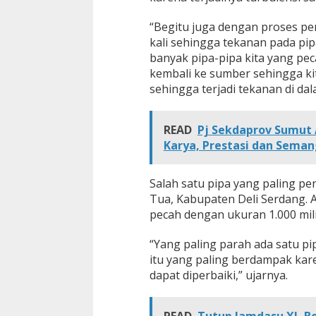
A
i
“Begitu juga dengan proses pen
r
kali sehingga tekanan pada pipa
T
banyak pipa-pipa kita yang pecah
e
r
kembali ke sumber sehingga kit
g
sehingga terjadi tekanan di dala
a
n
g
READ
Pj Sekdaprov Sumut
g
Karya, Prestasi dan Sema
u
Salah satu pipa yang paling pe
Tua, Kabupaten Deli Serdang. 
pecah dengan ukuran 1.000 mil
“Yang paling parah ada satu pip
itu yang paling berdampak karen
dapat diperbaiki,” ujarnya.