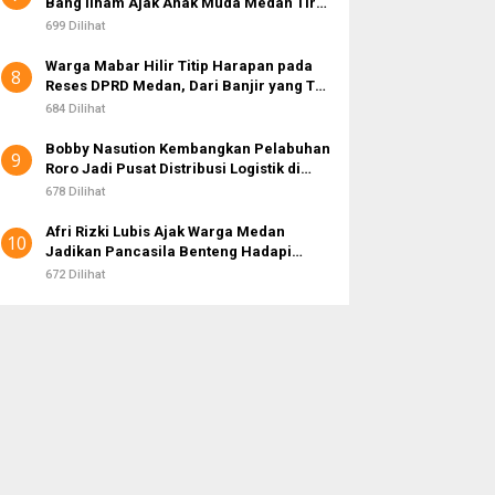
Bang Ilham Ajak Anak Muda Medan Tiru
Kejayaan Legenda Bola 80-an
699 Dilihat
Warga Mabar Hilir Titip Harapan pada
8
Reses DPRD Medan, Dari Banjir yang Tak
Kunjung Surut hingga Layanan IKD
684 Dilihat
Bobby Nasution Kembangkan Pelabuhan
9
Roro Jadi Pusat Distribusi Logistik di
Kepulauan Nias
678 Dilihat
Afri Rizki Lubis Ajak Warga Medan
10
Jadikan Pancasila Benteng Hadapi
Hoaks dan Perpecahan di Era Digital
672 Dilihat