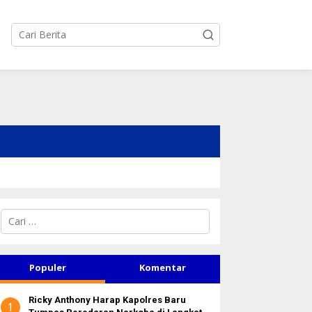
C
a
r
i
u
Populer
Komentar
n
t
Ricky Anthony Harap Kapolres Baru
u
1