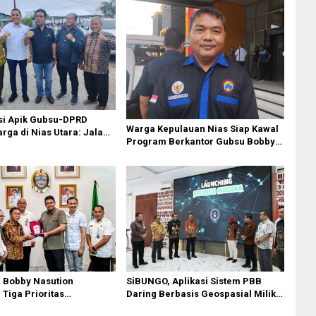
si Apik Gubsu-DPRD
Warga Kepulauan Nias Siap Kawal
ga di Nias Utara: Jalan
Program Berkantor Gubsu Bobby
luhan Tahun Akhirnya
Nasution
i
 Bobby Nasution
SiBUNGO, Aplikasi Sistem PBB
Tiga Prioritas
Daring Berbasis Geospasial Milik
nan Kepulauan Nias
Madina