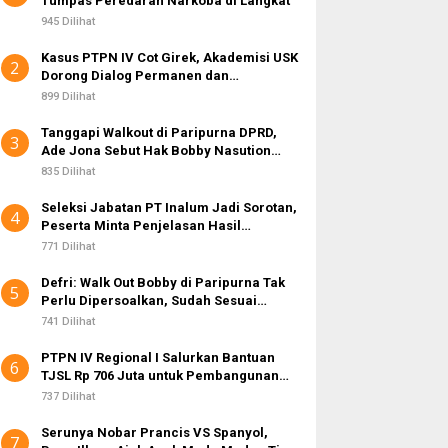
Tumpas Peredaran Narkoba di Langkat
k
:
945 Dilihat
Kasus PTPN IV Cot Girek, Akademisi USK
2
Dorong Dialog Permanen dan
Penegakan Hukum
899 Dilihat
Tanggapi Walkout di Paripurna DPRD,
3
Ade Jona Sebut Hak Bobby Nasution
Sebagai Kepala Daerah
835 Dilihat
Seleksi Jabatan PT Inalum Jadi Sorotan,
4
Peserta Minta Penjelasan Hasil
Assessment
771 Dilihat
Defri: Walk Out Bobby di Paripurna Tak
5
Perlu Dipersoalkan, Sudah Sesuai
Kourum
741 Dilihat
PTPN IV Regional I Salurkan Bantuan
6
TJSL Rp 706 Juta untuk Pembangunan
Sosial Berkelanjutan
737 Dilihat
Serunya Nobar Prancis VS Spanyol,
7