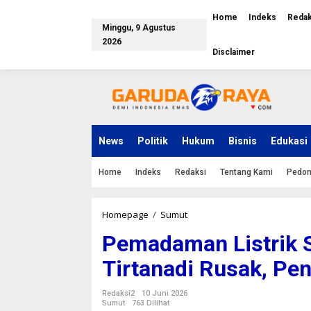
L
e
Home
Indeks
Redak
Minggu, 9 Agustus
w
a
2026
Disclaimer
t
i
k
e
k
o
n
News
Politik
Hukum
Bisnis
Edukasi
t
e
n
Home
Indeks
Redaksi
Tentang Kami
Pedom
Homepage
/
Sumut
P
e
Pemadaman Listrik
m
a
Tirtanadi Rusak, Pe
d
a
m
Redaksi2
10 Juni 2026
a
Sumut
763 Dilihat