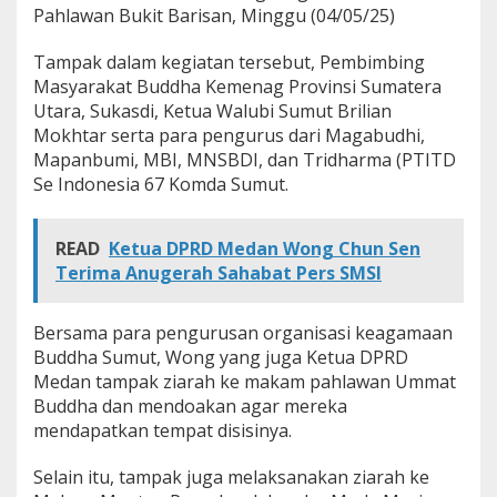
Pahlawan Bukit Barisan, Minggu (04/05/25)
n
g
M
Tampak dalam kegiatan tersebut, Pembimbing
e
Masyarakat Buddha Kemenag Provinsi Sumatera
l
Utara, Sukasdi, Ketua Walubi Sumut Brilian
a
Mokhtar serta para pengurus dari Magabudhi,
k
s
Mapanbumi, MBI, MNSBDI, dan Tridharma (PTITD
a
Se Indonesia 67 Komda Sumut.
n
a
k
READ
Ketua DPRD Medan Wong Chun Sen
a
Terima Anugerah Sahabat Pers SMSI
n
Z
i
Bersama para pengurusan organisasi keagamaan
a
r
Buddha Sumut, Wong yang juga Ketua DPRD
a
Medan tampak ziarah ke makam pahlawan Ummat
h
Buddha dan mendoakan agar mereka
k
mendapatkan tempat disisinya.
e
T
M
Selain itu, tampak juga melaksanakan ziarah ke
P