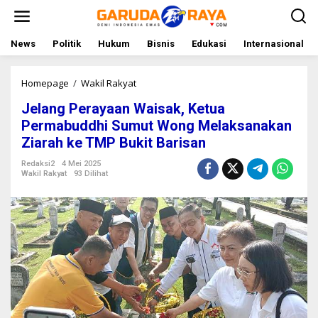
L
e
w
a
News
Politik
Hukum
Bisnis
Edukasi
Internasional
t
i
k
Homepage
/
Wakil Rakyat
J
e
e
Jelang Perayaan Waisak, Ketua
k
l
o
a
Permabuddhi Sumut Wong Melaksanakan
n
n
Ziarah ke TMP Bukit Barisan
t
g
e
P
Redaksi2
4 Mei 2025
n
e
Wakil Rakyat
93 Dilihat
r
a
y
a
a
n
W
a
i
s
a