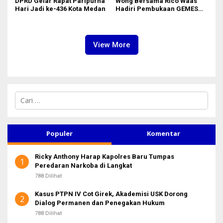
DPRD Gelar Rapat Paripurna
Wong Bersama Rico Waas
Hari Jadi ke-436 Kota Medan
Hadiri Pembukaan GEMES
2026
View More
C
a
r
i
u
Populer
Komentar
n
t
Ricky Anthony Harap Kapolres Baru Tumpas
u
1
Peredaran Narkoba di Langkat
k
:
788 Dilihat
Kasus PTPN IV Cot Girek, Akademisi USK Dorong
2
Dialog Permanen dan Penegakan Hukum
788 Dilihat