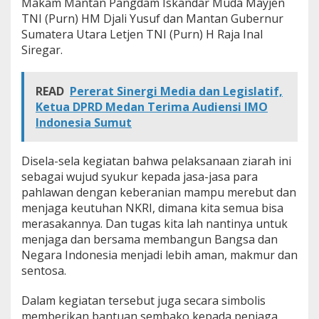
Makam Mantan Pangdam Iskandar Muda Mayjen
B
TNI (Purn) HM Djali Yusuf dan Mantan Gubernur
u
Sumatera Utara Letjen TNI (Purn) H Raja Inal
k
Siregar.
i
t
B
a
READ
Pererat Sinergi Media dan Legislatif,
r
Ketua DPRD Medan Terima Audiensi IMO
i
Indonesia Sumut
s
a
n
Disela-sela kegiatan bahwa pelaksanaan ziarah ini
sebagai wujud syukur kepada jasa-jasa para
pahlawan dengan keberanian mampu merebut dan
menjaga keutuhan NKRI, dimana kita semua bisa
merasakannya. Dan tugas kita lah nantinya untuk
menjaga dan bersama membangun Bangsa dan
Negara Indonesia menjadi lebih aman, makmur dan
sentosa.
Dalam kegiatan tersebut juga secara simbolis
memberikan bantuan sembako kepada penjaga