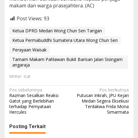
makam dan warga prasejahtera. (AC)
Post Views:
93
Ketua DPRD Medan Wong Chun Sen Tarigan
Ketua Permabuddhi Sumatera Utara Wong Chun Sen
Perayaan Waisak
Tamam Makam Pahlawan Bukit Barisan Jalan Sisingam
angaraja
Writer: Ical
N
Pos sebelumnya
Pos berikutnya
Razman Sesalkan Reaksi
Putusan Inkrah, JPU Kejari
a
Gatot yang Berlebihan
Medan Segera Eksekusi
terhadap Pernyataan
Terdakwa Frida Mona
v
Hercules
Simarmata
i
g
Posting Terkait
a