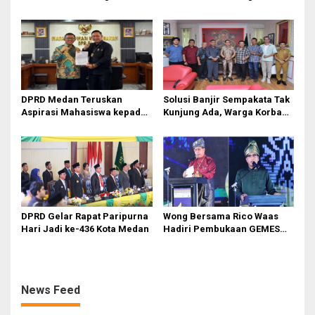
Legislator Fauzi Desak Rico
Sen Dorong Transformasi
Waas Audit Dishub Medan
Digital
DPRD Medan Teruskan
Solusi Banjir Sempakata Tak
Aspirasi Mahasiswa kepada
Kunjung Ada, Warga Korban
Pimpinan Badan Aspirasi
Temui Ketua DPRD Kota
Masyarakat DPR RI
Medan
DPRD Gelar Rapat Paripurna
Wong Bersama Rico Waas
Hari Jadi ke-436 Kota Medan
Hadiri Pembukaan GEMES
2026
News Feed