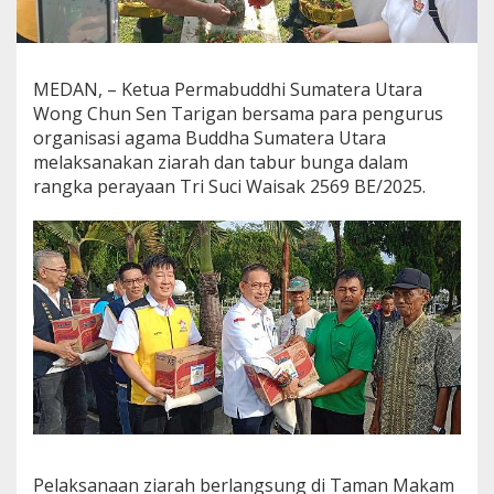
k
,
K
e
MEDAN, – Ketua Permabuddhi Sumatera Utara
t
Wong Chun Sen Tarigan bersama para pengurus
u
a
organisasi agama Buddha Sumatera Utara
P
melaksanakan ziarah dan tabur bunga dalam
e
rangka perayaan Tri Suci Waisak 2569 BE/2025.
r
m
a
b
u
d
d
h
i
S
u
m
u
t
W
Pelaksanaan ziarah berlangsung di Taman Makam
o