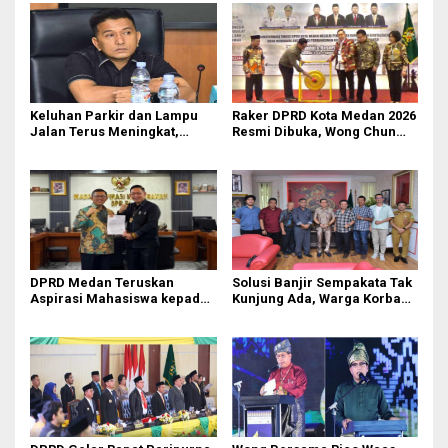
Keluhan Parkir dan Lampu
Raker DPRD Kota Medan 2026
Jalan Terus Meningkat,
Resmi Dibuka, Wong Chun
Legislator Fauzi Desak Rico
Sen Dorong Transformasi
Waas Audit Dishub Medan
Digital
DPRD Medan Teruskan
Solusi Banjir Sempakata Tak
Aspirasi Mahasiswa kepada
Kunjung Ada, Warga Korban
Pimpinan Badan Aspirasi
Temui Ketua DPRD Kota
Masyarakat DPR RI
Medan