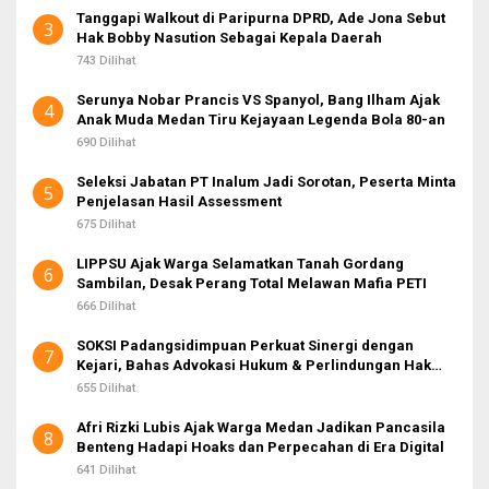
Tanggapi Walkout di Paripurna DPRD, Ade Jona Sebut
3
Hak Bobby Nasution Sebagai Kepala Daerah
743 Dilihat
Serunya Nobar Prancis VS Spanyol, Bang Ilham Ajak
4
Anak Muda Medan Tiru Kejayaan Legenda Bola 80-an
690 Dilihat
Seleksi Jabatan PT Inalum Jadi Sorotan, Peserta Minta
5
Penjelasan Hasil Assessment
675 Dilihat
LIPPSU Ajak Warga Selamatkan Tanah Gordang
6
Sambilan, Desak Perang Total Melawan Mafia PETI
666 Dilihat
SOKSI Padangsidimpuan Perkuat Sinergi dengan
7
Kejari, Bahas Advokasi Hukum & Perlindungan Hak
Masyarakat
655 Dilihat
Afri Rizki Lubis Ajak Warga Medan Jadikan Pancasila
8
Benteng Hadapi Hoaks dan Perpecahan di Era Digital
641 Dilihat