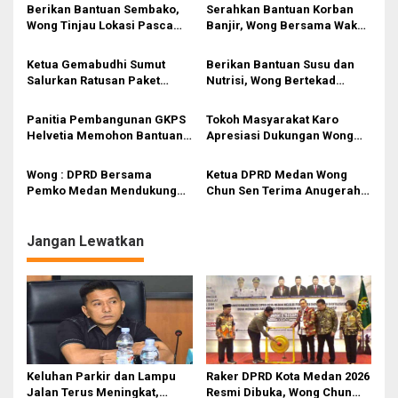
s
Berikan Bantuan Sembako,
Serahkan Bantuan Korban
Wong Tinjau Lokasi Pasca
Banjir, Wong Bersama Waka
i
Banjir di Jalan Brigjen
Poldasu Tinjau Rumah Warga
Katamso
yang Hanyut di Sungai Deli
p
Ketua Gemabudhi Sumut
Berikan Bantuan Susu dan
Salurkan Ratusan Paket
Nutrisi, Wong Bertekad
o
Sembako ke Warga
Medan Harus Bebas
s
Terdampak Banjir di Titipan
‘Stunting’
Panitia Pembangunan GKPS
Tokoh Masyarakat Karo
dan Mabar
Helvetia Memohon Bantuan
Apresiasi Dukungan Wong
Ketua DPRD Medan
Pelaksanaan Merdang-
Merdem
Wong : DPRD Bersama
Ketua DPRD Medan Wong
Pemko Medan Mendukung
Chun Sen Terima Anugerah
Prestasi Olahraga
Sahabat Pers SMSI
Jangan Lewatkan
Keluhan Parkir dan Lampu
Raker DPRD Kota Medan 2026
Jalan Terus Meningkat,
Resmi Dibuka, Wong Chun