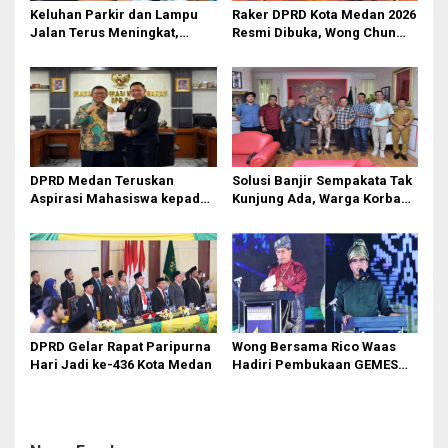
Keluhan Parkir dan Lampu
Raker DPRD Kota Medan 2026
Jalan Terus Meningkat,
Resmi Dibuka, Wong Chun
Legislator Fauzi Desak Rico
Sen Dorong Transformasi
Waas Audit Dishub Medan
Digital
DPRD Medan Teruskan
Solusi Banjir Sempakata Tak
Aspirasi Mahasiswa kepada
Kunjung Ada, Warga Korban
Pimpinan Badan Aspirasi
Temui Ketua DPRD Kota
Masyarakat DPR RI
Medan
DPRD Gelar Rapat Paripurna
Wong Bersama Rico Waas
Hari Jadi ke-436 Kota Medan
Hadiri Pembukaan GEMES
2026