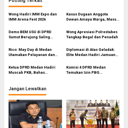
Posting Terkait
d
a
a
s
Wong Hadiri IMM Expo dan
Kasus Dugaan Anggota
n
IMM Arena Fest 2026
Dewan Aniaya Warga, Massa
i
Desak BK DPRD Medan Beri
Sanksi dan Polrestabes
p
Demo BEM USU di DPRD
Wong Apresiasi Polrestabes
Segera Usut
Sumut Berujung Saling
Tangkap Begal dan Penadah
o
Dorong, Tuntut Evaluasi
s
Program Pemerintah
Rico: May Day di Medan
Diplomasi di Atas Geladak:
Utamakan Pelayanan dan
Elite Medan Hadiri Jamuan
Ruang Aspirasi Buruh
Kadet ASEAN
Ketua DPRD Medan Hadiri
Komisi 4 DPRD Medan
Muscab PKB, Bahas
Temukan Izin PBG
Konsolidasi hingga Arah
Bermasalah di Lahan KAI
Strategis Partai
Jangan Lewatkan