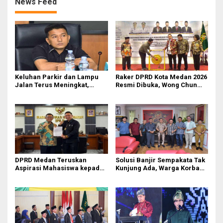
News Feed
Keluhan Parkir dan Lampu
Raker DPRD Kota Medan 2026
Jalan Terus Meningkat,
Resmi Dibuka, Wong Chun
Legislator Fauzi Desak Rico
Sen Dorong Transformasi
Waas Audit Dishub Medan
Digital
DPRD Medan Teruskan
Solusi Banjir Sempakata Tak
Aspirasi Mahasiswa kepada
Kunjung Ada, Warga Korban
Pimpinan Badan Aspirasi
Temui Ketua DPRD Kota
Masyarakat DPR RI
Medan