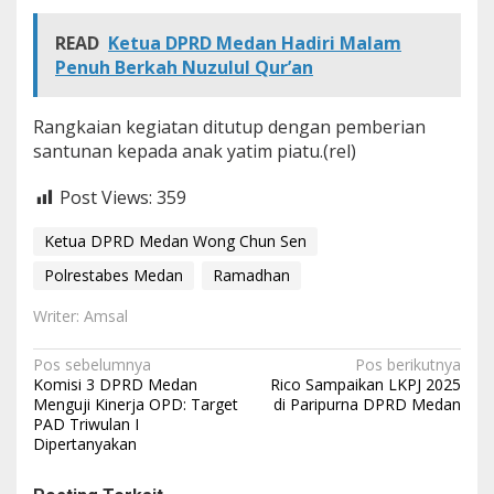
r
a
READ
Ketua DPRD Medan Hadiri Malam
t
Penuh Berkah Nuzulul Qur’an
S
i
l
Rangkaian kegiatan ditutup dengan pemberian
a
santunan kepada anak yatim piatu.(rel)
t
u
r
Post Views:
359
a
h
Ketua DPRD Medan Wong Chun Sen
m
i
Polrestabes Medan
Ramadhan
d
i
Writer: Amsal
B
u
N
Pos sebelumnya
Pos berikutnya
l
Komisi 3 DPRD Medan
Rico Sampaikan LKPJ 2025
a
a
Menguji Kinerja OPD: Target
di Paripurna DPRD Medan
n
PAD Triwulan I
v
R
Dipertanyakan
a
i
m
g
a