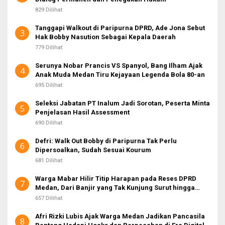
829 Dilihat
Tanggapi Walkout di Paripurna DPRD, Ade Jona Sebut
3
Hak Bobby Nasution Sebagai Kepala Daerah
779 Dilihat
Serunya Nobar Prancis VS Spanyol, Bang Ilham Ajak
4
Anak Muda Medan Tiru Kejayaan Legenda Bola 80-an
695 Dilihat
Seleksi Jabatan PT Inalum Jadi Sorotan, Peserta Minta
5
Penjelasan Hasil Assessment
690 Dilihat
Defri: Walk Out Bobby di Paripurna Tak Perlu
6
Dipersoalkan, Sudah Sesuai Kourum
681 Dilihat
Warga Mabar Hilir Titip Harapan pada Reses DPRD
7
Medan, Dari Banjir yang Tak Kunjung Surut hingga
Layanan IKD
657 Dilihat
Afri Rizki Lubis Ajak Warga Medan Jadikan Pancasila
8