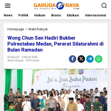
L
e
w
a
News
Politik
Hukum
Bisnis
Edukasi
Internasional
t
i
k
Homepage
/
Wakil Rakyat
W
e
o
Wong Chun Sen Hadiri Bukber
k
n
o
g
Polrestabes Medan, Pererat Silaturahmi di
n
C
Bulan Ramadan
t
h
e
u
Redaksi2
9 Maret 2026
n
n
Wakil Rakyat
359 Dilihat
S
e
n
H
a
d
i
r
i
B
u