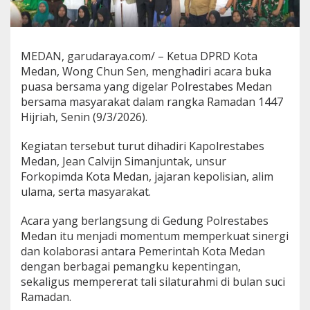
k
b
e
r
MEDAN, garudaraya.com/ – Ketua DPRD Kota
P
Medan, Wong Chun Sen, menghadiri acara buka
o
l
puasa bersama yang digelar Polrestabes Medan
r
bersama masyarakat dalam rangka Ramadan 1447
e
Hijriah, Senin (9/3/2026).
s
t
Kegiatan tersebut turut dihadiri Kapolrestabes
a
b
Medan, Jean Calvijn Simanjuntak, unsur
e
Forkopimda Kota Medan, jajaran kepolisian, alim
s
ulama, serta masyarakat.
M
e
Acara yang berlangsung di Gedung Polrestabes
d
a
Medan itu menjadi momentum memperkuat sinergi
n
dan kolaborasi antara Pemerintah Kota Medan
,
dengan berbagai pemangku kepentingan,
P
sekaligus mempererat tali silaturahmi di bulan suci
e
r
Ramadan.
e