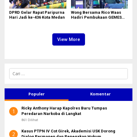
DPRD Gelar Rapat Paripurna
Wong Bersama Rico Waas
Hari Jadi ke-436 Kota Medan
Hadiri Pembukaan GEMES
2026
View More
C
a
r
i
u
Populer
Komentar
n
t
Ricky Anthony Harap Kapolres Baru Tumpas
u
1
Peredaran Narkoba di Langkat
k
:
861 Dilihat
Kasus PTPN IV Cot Girek, Akademisi USK Dorong
2
Dialog Permanen dan Penegakan Hukum