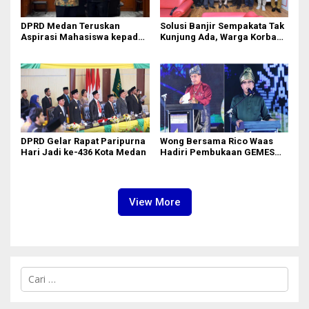
DPRD Medan Teruskan
Solusi Banjir Sempakata Tak
Aspirasi Mahasiswa kepada
Kunjung Ada, Warga Korban
Pimpinan Badan Aspirasi
Temui Ketua DPRD Kota
Masyarakat DPR RI
Medan
DPRD Gelar Rapat Paripurna
Wong Bersama Rico Waas
Hari Jadi ke-436 Kota Medan
Hadiri Pembukaan GEMES
2026
View More
C
a
r