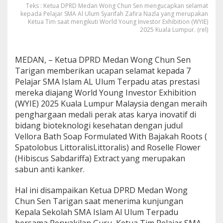
e
Teks : Ketua DPRD Medan Wong Chun Sen mengucapkan selamat
kepada Pelajar SMA Al Ulum Syarifah Zafira Nazla yang merupakan
p
Ketua Tim saat mengikuti World Young Investor Exhibition (WYIE)
a
2025 Kuala Lumpur. (rel)
d
a
P
MEDAN, – Ketua DPRD Medan Wong Chun Sen
e
l
Tarigan memberikan ucapan selamat kepada 7
a
Pelajar SMA Islam AL Ulum Terpadu atas prestasi
j
mereka diajang World Young Investor Exhibition
a
(WYIE) 2025 Kuala Lumpur Malaysia dengan meraih
r
S
penghargaan medali perak atas karya inovatif di
M
bidang bioteknologi kesehatan dengan judul
A
Vellora Bath Soap Formulated With Bajakah Roots (
I
Spatolobus LittoralisLittoralis) and Roselle Flower
s
(Hibiscus Sabdariffa) Extract yang merupakan
l
a
sabun anti kanker.
m
A
Hal ini disampaikan Ketua DPRD Medan Wong
l
Chun Sen Tarigan saat menerima kunjungan
U
Kepala Sekolah SMA Islam Al Ulum Terpadu
l
u