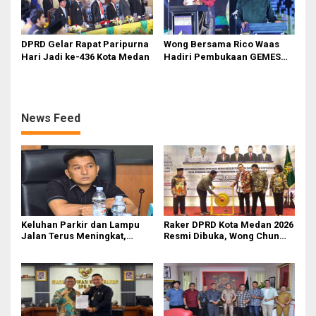
DPRD Gelar Rapat Paripurna
Wong Bersama Rico Waas
Hari Jadi ke-436 Kota Medan
Hadiri Pembukaan GEMES
2026
News Feed
Keluhan Parkir dan Lampu
Raker DPRD Kota Medan 2026
Jalan Terus Meningkat,
Resmi Dibuka, Wong Chun
Legislator Fauzi Desak Rico
Sen Dorong Transformasi
Waas Audit Dishub Medan
Digital