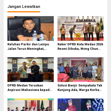
g
Jangan Lewatkan
a
s
i
p
o
Keluhan Parkir dan Lampu
Raker DPRD Kota Medan 2026
s
Jalan Terus Meningkat,
Resmi Dibuka, Wong Chun
Legislator Fauzi Desak Rico
Sen Dorong Transformasi
Waas Audit Dishub Medan
Digital
DPRD Medan Teruskan
Solusi Banjir Sempakata Tak
Aspirasi Mahasiswa kepada
Kunjung Ada, Warga Korban
Pimpinan Badan Aspirasi
Temui Ketua DPRD Kota
Masyarakat DPR RI
Medan