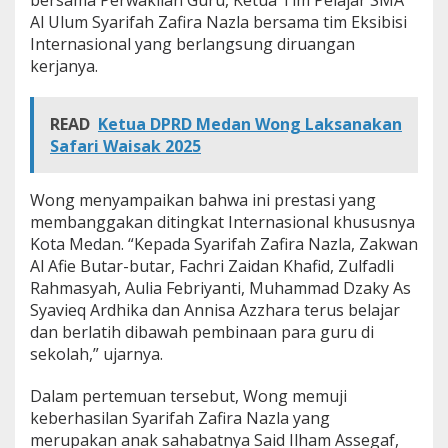
bersama Perwakilan Guru, Ketua Tim Pelajar SMA
m
Al Ulum Syarifah Zafira Nazla bersama tim Eksibisi
T
Internasional yang berlangsung diruangan
e
kerjanya.
r
p
a
d
READ
Ketua DPRD Medan Wong Laksanakan
u
Safari Waisak 2025
d
i
M
Wong menyampaikan bahwa ini prestasi yang
a
membanggakan ditingkat Internasional khususnya
l
Kota Medan. “Kepada Syarifah Zafira Nazla, Zakwan
a
Al Afie Butar-butar, Fachri Zaidan Khafid, Zulfadli
y
s
Rahmasyah, Aulia Febriyanti, Muhammad Dzaky As
i
Syavieq Ardhika dan Annisa Azzhara terus belajar
a
dan berlatih dibawah pembinaan para guru di
sekolah,” ujarnya.
Dalam pertemuan tersebut, Wong memuji
keberhasilan Syarifah Zafira Nazla yang
merupakan anak sahabatnya Said Ilham Assegaf,