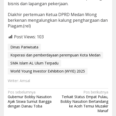
bisnis dan lapangan pekerjaan.
Diakhir pertemuan Ketua DPRD Medan Wong
berkenan mengalungkan kalung penghargaan dan
Piagam.(rel)
Post Views:
103
Dinas Pariwisata
Koperasi dan pemberdayaan perempuan Kota Medan
SMA Islam AL Ulum Terpadu
World Young Investor Exhibition (WYIE) 2025
Writer: Amsal
N
Pos sebelumnya
Pos berikutnya
Gubernur Bobby Nasution
Terkait Status Empat Pulau,
a
Ajak Siswa Sumut Bangga
Bobby Nasution Bertandang
dengan Danau Toba
ke Aceh Temui Muzakir
v
Manaf
i