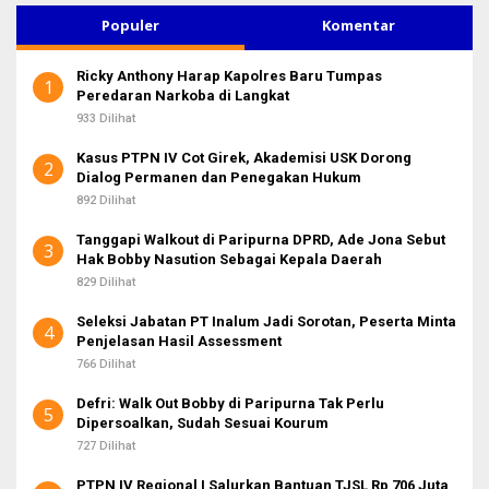
i
u
Populer
Komentar
n
t
Ricky Anthony Harap Kapolres Baru Tumpas
u
1
Peredaran Narkoba di Langkat
k
:
933 Dilihat
Kasus PTPN IV Cot Girek, Akademisi USK Dorong
2
Dialog Permanen dan Penegakan Hukum
892 Dilihat
Tanggapi Walkout di Paripurna DPRD, Ade Jona Sebut
3
Hak Bobby Nasution Sebagai Kepala Daerah
829 Dilihat
Seleksi Jabatan PT Inalum Jadi Sorotan, Peserta Minta
4
Penjelasan Hasil Assessment
766 Dilihat
Defri: Walk Out Bobby di Paripurna Tak Perlu
5
Dipersoalkan, Sudah Sesuai Kourum
727 Dilihat
PTPN IV Regional I Salurkan Bantuan TJSL Rp 706 Juta