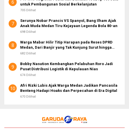
6
untuk Pembangunan Sosial Berkelanjutan
705 Dilihat
Serunya Nobar Prancis VS Spanyol, Bang Ilham Ajak
7
Anak Muda Medan Tiru Kejayaan Legenda Bola 80-an
698 Dilihat
Warga Mabar Hilir Titip Harapan pada Reses DPRD
8
Medan, Dari Banjir yang Tak Kunjung Surut hingga
Layanan IKD
682 Dilihat
Bobby Nasution Kembangkan Pelabuhan Roro Jadi
9
Pusat Distribusi Logistik di Kepulauan Nias
674 Dilihat
Afri Rizki Lubis Ajak Warga Medan Jadikan Pancasila
10
Benteng Hadapi Hoaks dan Perpecahan di Era Digital
670 Dilihat