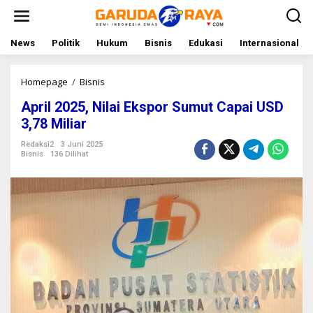
L
e
w
a
News
Politik
Hukum
Bisnis
Edukasi
Internasional
t
i
k
Homepage
/
Bisnis
A
e
p
April 2025, Nilai Ekspor Sumut Capai USD
k
r
o
i
3,78 Miliar
n
l
t
2
Redaksi2
3 Juni 2025
Bisnis
136 Dilihat
e
0
n
2
5
,
N
i
l
a
i
E
k
s
p