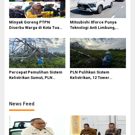
Minyak Goreng PTPN
Mitsubishi Xforce Punya
Diserbu Warga di Kota Tua
Teknologi Anti Limbung,
Surabaya
Begini Cara Kerjanya
Percepat Pemulihan Sistem
PLN Pulihkan Sistem
Kelistrikan Sumut, PLN
Kelistrikan, 12 Tower
Datangkan Empat Tower
Transmisi Rusak Akibat
Emergency dan Personel
Cuaca Ekstrem di Sumut
Lintas Wilayah
News Feed