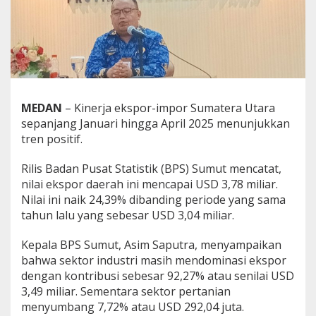
o
r
S
u
m
u
t
C
MEDAN
– Kinerja ekspor-impor Sumatera Utara
a
p
sepanjang Januari hingga April 2025 menunjukkan
a
tren positif.
i
U
Rilis Badan Pusat Statistik (BPS) Sumut mencatat,
S
nilai ekspor daerah ini mencapai USD 3,78 miliar.
D
3
Nilai ini naik 24,39% dibanding periode yang sama
,
tahun lalu yang sebesar USD 3,04 miliar.
7
8
Kepala BPS Sumut, Asim Saputra, menyampaikan
M
bahwa sektor industri masih mendominasi ekspor
i
l
dengan kontribusi sebesar 92,27% atau senilai USD
i
3,49 miliar. Sementara sektor pertanian
a
menyumbang 7,72% atau USD 292,04 juta.
r