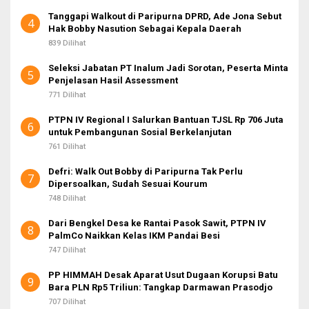
Tanggapi Walkout di Paripurna DPRD, Ade Jona Sebut
4
Hak Bobby Nasution Sebagai Kepala Daerah
839 Dilihat
Seleksi Jabatan PT Inalum Jadi Sorotan, Peserta Minta
5
Penjelasan Hasil Assessment
771 Dilihat
PTPN IV Regional I Salurkan Bantuan TJSL Rp 706 Juta
6
untuk Pembangunan Sosial Berkelanjutan
761 Dilihat
Defri: Walk Out Bobby di Paripurna Tak Perlu
7
Dipersoalkan, Sudah Sesuai Kourum
748 Dilihat
Dari Bengkel Desa ke Rantai Pasok Sawit, PTPN IV
8
PalmCo Naikkan Kelas IKM Pandai Besi
747 Dilihat
PP HIMMAH Desak Aparat Usut Dugaan Korupsi Batu
9
Bara PLN Rp5 Triliun: Tangkap Darmawan Prasodjo
707 Dilihat