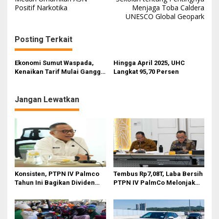
v
Positif Narkotika ‎ ‎
Menjaga Toba Caldera
i
UNESCO Global Geopark
g
Posting Terkait
a
s
Ekonomi Sumut Waspada,
Hingga April 2025, UHC
i
Kenaikan Tarif Mulai Ganggu
Langkat 95,70 Persen
Industri Sawit
p
o
Jangan Lewatkan
s
Konsisten, PTPN IV Palmco
Tembus Rp7,08T, Laba Bersih
Tahun Ini Bagikan Dividen
PTPN IV PalmCo Melonjak
Rp2,83 Triliun
90,3 Persen pada 2025,
Ditopang Produksi dan
Efisiensi