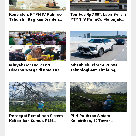
Konsisten, PTPN IV Palmco
Tembus Rp7,08T, Laba Bersih
Tahun Ini Bagikan Dividen
PTPN IV PalmCo Melonjak
Rp2,83 Triliun
90,3 Persen pada 2025,
Ditopang Produksi dan
Efisiensi
Minyak Goreng PTPN
Mitsubishi Xforce Punya
Diserbu Warga di Kota Tua
Teknologi Anti Limbung,
Surabaya
Begini Cara Kerjanya
Percepat Pemulihan Sistem
PLN Pulihkan Sistem
Kelistrikan Sumut, PLN
Kelistrikan, 12 Tower
Datangkan Empat Tower
Transmisi Rusak Akibat
Emergency dan Personel
Cuaca Ekstrem di Sumut
Lintas Wilayah