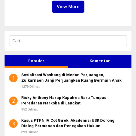
View More
C
a
r
i
u
Populer
Komentar
n
t
Sosialisasi Wasbang di Medan Perjuangan,
u
1
Zulkarnaen Janji Perjuangkan Ruang Bermain Anak
k
:
1279 Dilihat
Ricky Anthony Harap Kapolres Baru Tumpas
2
Peredaran Narkoba di Langkat
952 Dilihat
Kasus PTPN IV Cot Girek, Akademisi USK Dorong
3
Dialog Permanen dan Penegakan Hukum
899 Dilihat