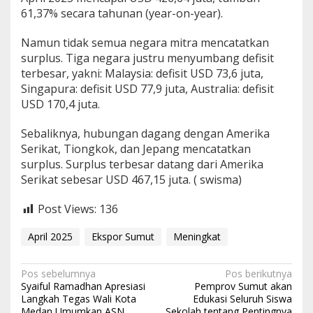
61,37% secara tahunan (year-on-year).
Namun tidak semua negara mitra mencatatkan
surplus. Tiga negara justru menyumbang defisit
terbesar, yakni: Malaysia: defisit USD 73,6 juta,
Singapura: defisit USD 77,9 juta, Australia: defisit
USD 170,4 juta.
Sebaliknya, hubungan dagang dengan Amerika
Serikat, Tiongkok, dan Jepang mencatatkan
surplus. Surplus terbesar datang dari Amerika
Serikat sebesar USD 467,15 juta. ( swisma)
Post Views:
136
April 2025
Ekspor Sumut
Meningkat
N
Pos sebelumnya
Pos berikutnya
‎Syaiful Ramadhan Apresiasi
Pemprov Sumut akan
a
Langkah Tegas Wali Kota
Edukasi Seluruh Siswa
Medan Umumkan ASN
Sekolah tentang Pentingnya