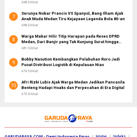
698 Dilihat
Serunya Nobar Prancis VS Spanyol, Bang Ilham Ajak
7
Anak Muda Medan Tiru Kejayaan Legenda Bola 80-an
698 Dilihat
Warga Mabar Hilir Titip Harapan pada Reses DPRD
8
Medan, Dari Banjir yang Tak Kunjung Surut hingga
Layanan IKD
681 Dilihat
Bobby Nasution Kembangkan Pelabuhan Roro Jadi
9
Pusat Distribusi Logistik di Kepulauan Nias
674 Dilihat
Afri Rizki Lubis Ajak Warga Medan Jadikan Pancasila
10
Benteng Hadapi Hoaks dan Perpecahan di Era Digital
670 Dilihat
GARUDARAYA.COM - Demi Indonesia Emas
Home
Indeks