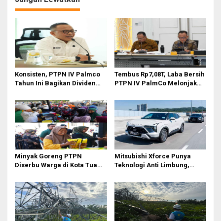
p
o
s
Konsisten, PTPN IV Palmco
Tembus Rp7,08T, Laba Bersih
Tahun Ini Bagikan Dividen
PTPN IV PalmCo Melonjak
Rp2,83 Triliun
90,3 Persen pada 2025,
Ditopang Produksi dan
Efisiensi
Minyak Goreng PTPN
Mitsubishi Xforce Punya
Diserbu Warga di Kota Tua
Teknologi Anti Limbung,
Surabaya
Begini Cara Kerjanya