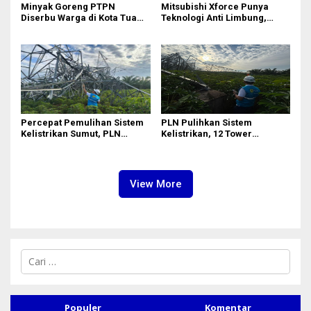
Minyak Goreng PTPN
Mitsubishi Xforce Punya
Diserbu Warga di Kota Tua
Teknologi Anti Limbung,
Surabaya
Begini Cara Kerjanya
Percepat Pemulihan Sistem
PLN Pulihkan Sistem
Kelistrikan Sumut, PLN
Kelistrikan, 12 Tower
Datangkan Empat Tower
Transmisi Rusak Akibat
Emergency dan Personel
Cuaca Ekstrem di Sumut
Lintas Wilayah
View More
C
a
r
i
u
Populer
Komentar