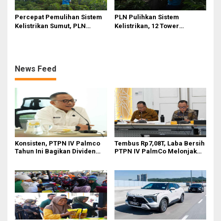
Percepat Pemulihan Sistem
PLN Pulihkan Sistem
Kelistrikan Sumut, PLN
Kelistrikan, 12 Tower
Datangkan Empat Tower
Transmisi Rusak Akibat
Emergency dan Personel
Cuaca Ekstrem di Sumut
Lintas Wilayah
News Feed
Konsisten, PTPN IV Palmco
Tembus Rp7,08T, Laba Bersih
Tahun Ini Bagikan Dividen
PTPN IV PalmCo Melonjak
Rp2,83 Triliun
90,3 Persen pada 2025,
Ditopang Produksi dan
Efisiensi