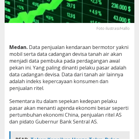
r
B
a
r
a
Foto ilustrasi/Hallo
n
g
E
Medan.
Data penjualan kendaraan bermotor yakni
l
mobil serta data cadangan devisa tanah air akan
e
k
menjadi data pembuka pada perdagangan awal
t
pekan ini. Yang paling dinanti pelaku pasar adalah
r
data cadangan devisa. Data dari tanah air lainnya
o
adalah indeks kepercayaan konsumen dan
n
i
penjualan ritel.
k
C
Sementara itu dalam sepekan kedepan pelaku
h
pasar akan menanti agenda ekonomi besar seperti
i
pertumbuhan ekonomi China, penjualan ritel AS
n
a
dan pidato Gubernur Bank Sentral AS.
,
P
a