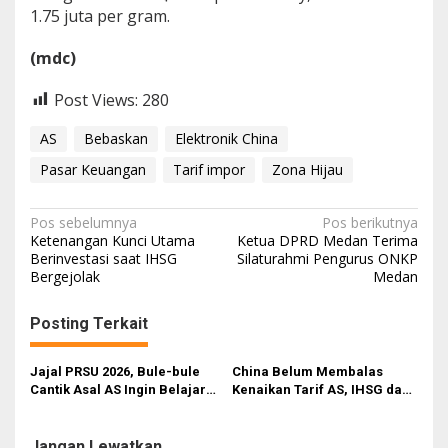
1.75 juta per gram.
(mdc)
Post Views:
280
AS
Bebaskan
Elektronik China
Pasar Keuangan
Tarif impor
Zona Hijau
N
Pos sebelumnya
Pos berikutnya
Ketenangan Kunci Utama
Ketua DPRD Medan Terima
a
Berinvestasi saat IHSG
Silaturahmi Pengurus ONKP
Bergejolak
Medan
v
i
Posting Terkait
g
a
Jajal PRSU 2026, Bule-bule
China Belum Membalas
s
Cantik Asal AS Ingin Belajar
Kenaikan Tarif AS, IHSG dan
Banyak Kebudayaan Sumut
Rupiah Ditutup Menguat
i
Jangan Lewatkan