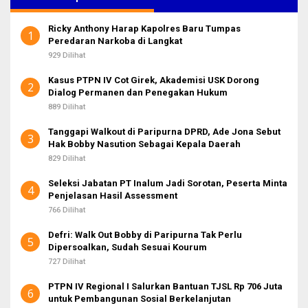
n
t
Ricky Anthony Harap Kapolres Baru Tumpas
u
1
Peredaran Narkoba di Langkat
k
:
929 Dilihat
Kasus PTPN IV Cot Girek, Akademisi USK Dorong
2
Dialog Permanen dan Penegakan Hukum
889 Dilihat
Tanggapi Walkout di Paripurna DPRD, Ade Jona Sebut
3
Hak Bobby Nasution Sebagai Kepala Daerah
829 Dilihat
Seleksi Jabatan PT Inalum Jadi Sorotan, Peserta Minta
4
Penjelasan Hasil Assessment
766 Dilihat
Defri: Walk Out Bobby di Paripurna Tak Perlu
5
Dipersoalkan, Sudah Sesuai Kourum
727 Dilihat
PTPN IV Regional I Salurkan Bantuan TJSL Rp 706 Juta
6
untuk Pembangunan Sosial Berkelanjutan