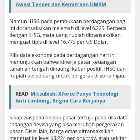
Awasi Tender dan Kemitraan UMKM
H
i
j
Namun IHSG pada pembukaan perdagangan pagi
a
u
ini ditransaksikan melemah di level 6.225. Berbeda
dengan IHSG, mata uang rupiah ditransaksikan
menguat tipis di level 16.775 per US Dolar.
Rilis data ekonomi pada perdagangan hari ini
menunjukkan bahwa kinerja pasar keuangan
tanah air tengah dinaungi kabar positif. IHSG dan
Rupiah berpeluang untuk bergerak di zona hijau.
READ
Mitsubishi Xforce Punya Teknologi
Anti Limbung, Begini Cara Kerjanya
Sikap waspada pelaku pasar tertuju pada rilis data
cadangan devisa yang bisa merubah pergerakan
pasar. Disisi lain, harga emas ditransaksikan
menguat ke level $3.224 per ons troy, atau sekitar