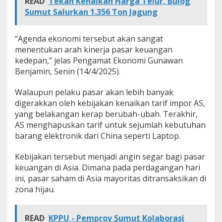
READ
Tekan Kenaikan Harga Telur, Bulog
s
Sumut Salurkan 1.356 Ton Jagung
a
r
K
“Agenda ekonomi tersebut akan sangat
e
menentukan arah kinerja pasar keuangan
u
kedepan,” jelas Pengamat Ekonomi Gunawan
a
n
Benjamin, Senin (14/4/2025).
g
a
Walaupun pelaku pasar akan lebih banyak
n
digerakkan oleh kebijakan kenaikan tarif impor AS,
B
yang belakangan kerap berubah-ubah. Terakhir,
e
r
AS menghapuskan tarif untuk sejumlah kebutuhan
b
barang elektronik dari China seperti Laptop.
a
l
Kebijakan tersebut menjadi angin segar bagi pasar
i
keuangan di Asia. Dimana pada perdagangan hari
k
k
ini, pasar saham di Asia mayoritas ditransaksikan di
e
zona hijau.
Z
o
n
READ
KPPU - Pemprov Sumut Kolaborasi
a