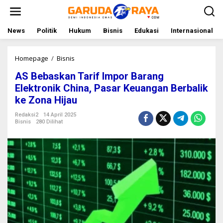
L
e
w
a
News
Politik
Hukum
Bisnis
Edukasi
Internasional
t
i
k
Homepage
/
Bisnis
A
e
S
AS Bebaskan Tarif Impor Barang
k
B
o
e
Elektronik China, Pasar Keuangan Berbalik
n
b
ke Zona Hijau
t
a
e
s
Redaksi2
14 April 2025
n
k
Bisnis
280 Dilihat
a
n
T
a
r
i
f
I
m
p
o