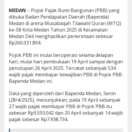
i
A
MEDAN
– Pojok Pajak Bumi Bangunan (PBB) yang
r
dibuka Badan Pendapatan Daerah (Bapenda)
e
Medan di arena Musabaqah Tilawatil Quran (MTQ)
n
ke-58 Kota Medan Tahun 2025 di Kecamatan
a
M
Medan Deli menghasilkan penerimaan sebesar
T
Rp260.031.894.
Q
R
Pojok PBB ini mulai beroperasi selama delapan
p
hari, mulai hari pembukaan 19 April sampai dengan
2
6
penutupan 26 April 2025. Tercatat sebanyak 534
0
wajib pajak membayar kewajiban PBB di Pojok PBB
J
Bapenda Medan ini.
u
t
Data yang diperoleh dari Bapenda Medan, Senin
a
L
(28/4/2025), menunjukkan, pada 19 April sebanyak
e
27 wajib pajak membayar PBB di Pojok PBB itu
b
sebesar Rp9.593.042 dan 20 April sebanyak 14 wajib
i
pajak sebesar Rp7.938.734.
h