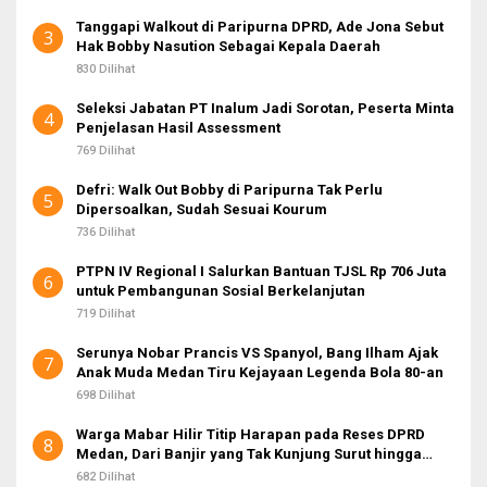
Tanggapi Walkout di Paripurna DPRD, Ade Jona Sebut
3
Hak Bobby Nasution Sebagai Kepala Daerah
830 Dilihat
Seleksi Jabatan PT Inalum Jadi Sorotan, Peserta Minta
4
Penjelasan Hasil Assessment
769 Dilihat
Defri: Walk Out Bobby di Paripurna Tak Perlu
5
Dipersoalkan, Sudah Sesuai Kourum
736 Dilihat
PTPN IV Regional I Salurkan Bantuan TJSL Rp 706 Juta
6
untuk Pembangunan Sosial Berkelanjutan
719 Dilihat
Serunya Nobar Prancis VS Spanyol, Bang Ilham Ajak
7
Anak Muda Medan Tiru Kejayaan Legenda Bola 80-an
698 Dilihat
Warga Mabar Hilir Titip Harapan pada Reses DPRD
8
Medan, Dari Banjir yang Tak Kunjung Surut hingga
Layanan IKD
682 Dilihat