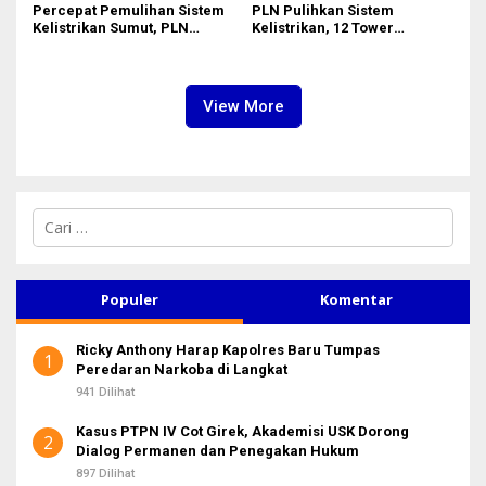
Percepat Pemulihan Sistem
PLN Pulihkan Sistem
Kelistrikan Sumut, PLN
Kelistrikan, 12 Tower
Datangkan Empat Tower
Transmisi Rusak Akibat
Emergency dan Personel
Cuaca Ekstrem di Sumut
Lintas Wilayah
View More
C
a
r
i
u
Populer
Komentar
n
t
Ricky Anthony Harap Kapolres Baru Tumpas
u
1
Peredaran Narkoba di Langkat
k
:
941 Dilihat
Kasus PTPN IV Cot Girek, Akademisi USK Dorong
2
Dialog Permanen dan Penegakan Hukum
897 Dilihat