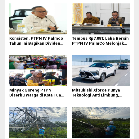
Konsisten, PTPN IV Palmco
Tembus Rp7,08T, Laba Bersih
Tahun Ini Bagikan Dividen
PTPN IV PalmCo Melonjak
Rp2,83 Triliun
90,3 Persen pada 2025,
Ditopang Produksi dan
Efisiensi
Minyak Goreng PTPN
Mitsubishi Xforce Punya
Diserbu Warga di Kota Tua
Teknologi Anti Limbung,
Surabaya
Begini Cara Kerjanya