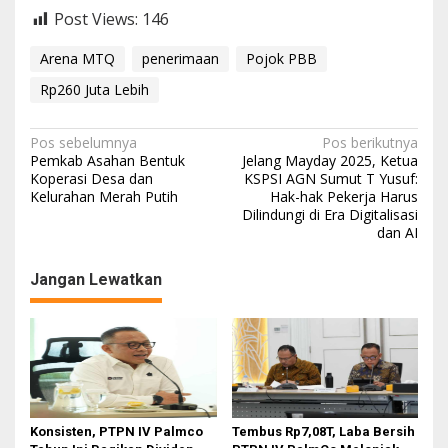
Post Views:
146
Arena MTQ
penerimaan
Pojok PBB
Rp260 Juta Lebih
N
Pos sebelumnya
Pos berikutnya
Pemkab Asahan Bentuk
Jelang Mayday 2025, Ketua
a
Koperasi Desa dan
KSPSI AGN Sumut T Yusuf:
Kelurahan Merah Putih
Hak-hak Pekerja Harus
v
Dilindungi di Era Digitalisasi
i
dan AI
g
Jangan Lewatkan
a
s
i
p
o
s
Konsisten, PTPN IV Palmco
Tembus Rp7,08T, Laba Bersih