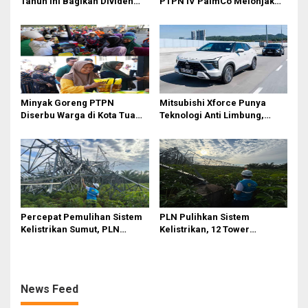
Tahun Ini Bagikan Dividen
PTPN IV PalmCo Melonjak
Rp2,83 Triliun
90,3 Persen pada 2025,
Ditopang Produksi dan
Efisiensi
Minyak Goreng PTPN
Mitsubishi Xforce Punya
Diserbu Warga di Kota Tua
Teknologi Anti Limbung,
Surabaya
Begini Cara Kerjanya
Percepat Pemulihan Sistem
PLN Pulihkan Sistem
Kelistrikan Sumut, PLN
Kelistrikan, 12 Tower
Datangkan Empat Tower
Transmisi Rusak Akibat
Emergency dan Personel
Cuaca Ekstrem di Sumut
Lintas Wilayah
News Feed