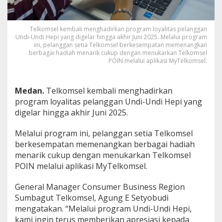
a
m
U
Telkomsel kembali menghadirkan program loyalitas pelanggan
n
Undi-Undi Hepi yang digelar hingga akhir Juni 2025. Melalui program
d
ini, pelanggan setia Telkomsel berkesempatan memenangkan
i
berbagai hadiah menarik cukup dengan menukarkan Telkomsel
-
POIN melalui aplikasi MyTelkomsel.
U
n
d
Medan.
Telkomsel kembali menghadirkan
i
program loyalitas pelanggan Undi-Undi Hepi yang
H
digelar hingga akhir Juni 2025.
e
p
i
Melalui program ini, pelanggan setia Telkomsel
H
berkesempatan memenangkan berbagai hadiah
i
menarik cukup dengan menukarkan Telkomsel
n
POIN melalui aplikasi MyTelkomsel.
g
g
a
General Manager Consumer Business Region
A
Sumbagut Telkomsel, Agung E Setyobudi
k
mengatakan. “Melalui program Undi-Undi Hepi,
h
kami ingin terus memberikan apresiasi kepada
i