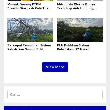
Minyak Goreng PTPN
Mitsubishi Xforce Punya
Diserbu Warga di Kota Tua
Teknologi Anti Limbung,
Surabaya
Begini Cara Kerjanya
Percepat Pemulihan Sistem
PLN Pulihkan Sistem
Kelistrikan Sumut, PLN
Kelistrikan, 12 Tower
Datangkan Empat Tower
Transmisi Rusak Akibat
Emergency dan Personel
Cuaca Ekstrem di Sumut
Lintas Wilayah
View More
C
a
r
i
u