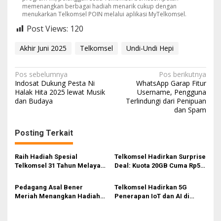
memenangkan berbagai hadiah menarik cukup dengan
menukarkan Telkomsel POIN melalui aplikasi MyTelkomsel.
Post Views:
120
Akhir Juni 2025
Telkomsel
Undi-Undi Hepi
N
Pos sebelumnya
Pos berikutnya
Indosat Dukung Pesta Ni
WhatsApp Garap Fitur
a
Halak Hita 2025 lewat Musik
Username, Pengguna
dan Budaya
Terlindungi dari Penipuan
v
dan Spam
i
g
Posting Terkait
a
s
Raih Hadiah Spesial
Telkomsel Hadirkan Surprise
Telkomsel 31 Tahun Melayani
Deal: Kuota 20GB Cuma Rp50
i
Sepenuh Hati
Ribu, Gratis Langganan
ShortMax dan Viu
p
Pedagang Asal Bener
Telkomsel Hadirkan 5G
Meriah Menangkan Hadiah
Penerapan IoT dan AI di
o
Grand Prize Rp100 Juta
Smart Factory PT
s
Program Digosok Hepi
Pegaunihan Technology