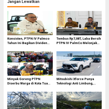
Telkomsel
Indonesia
Jangan Lewatkan
Konsisten, PTPN IV Palmco
Tembus Rp7,08T, Laba Bersih
Tahun Ini Bagikan Dividen
PTPN IV PalmCo Melonjak
Rp2,83 Triliun
90,3 Persen pada 2025,
Ditopang Produksi dan
Efisiensi
Minyak Goreng PTPN
Mitsubishi Xforce Punya
Diserbu Warga di Kota Tua
Teknologi Anti Limbung,
Surabaya
Begini Cara Kerjanya