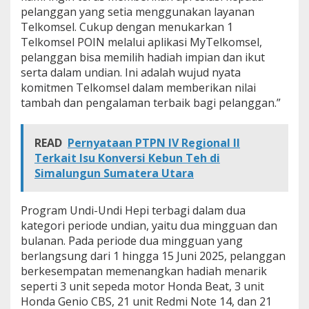
r
pelanggan yang setia menggunakan layanan
J
Telkomsel. Cukup dengan menukarkan 1
u
Telkomsel POIN melalui aplikasi MyTelkomsel,
n
pelanggan bisa memilih hadiah impian dan ikut
i
2
serta dalam undian. Ini adalah wujud nyata
0
komitmen Telkomsel dalam memberikan nilai
2
tambah dan pengalaman terbaik bagi pelanggan.”
5
READ
Pernyataan PTPN IV Regional II
Terkait Isu Konversi Kebun Teh di
Simalungun Sumatera Utara
Program Undi-Undi Hepi terbagi dalam dua
kategori periode undian, yaitu dua mingguan dan
bulanan. Pada periode dua mingguan yang
berlangsung dari 1 hingga 15 Juni 2025, pelanggan
berkesempatan memenangkan hadiah menarik
seperti 3 unit sepeda motor Honda Beat, 3 unit
Honda Genio CBS, 21 unit Redmi Note 14, dan 21