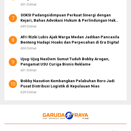
651 Dilihat
SOKSI Padangsidimpuan Perkuat Sinergi dengan
7
Kejari, Bahas Advokasi Hukum & Perlindungan Hak
Masyarakat
649 Dilihat
Afri Rizki Lubis Ajak Warga Medan Jadikan Pancasila
8
Benteng Hadapi Hoaks dan Perpecahan di Era Digital
634 Dilihat
Ujug-Ujug NasDem Sumut Tuduh Bobby Arogan,
9
Pengamat USU Curiga Bisnis Reklame
631 Dilihat
Bobby Nasution Kembangkan Pelabuhan Roro Jadi
10
Pusat Distribusi Logistik di Kepulauan Nias
629 Dilihat