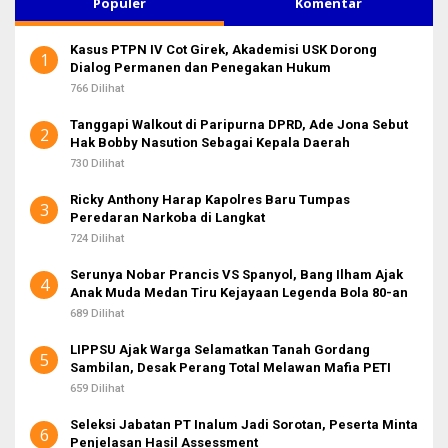
Populer
Komentar
n
t
Kasus PTPN IV Cot Girek, Akademisi USK Dorong
u
1
Dialog Permanen dan Penegakan Hukum
k
:
766 Dilihat
Tanggapi Walkout di Paripurna DPRD, Ade Jona Sebut
2
Hak Bobby Nasution Sebagai Kepala Daerah
730 Dilihat
Ricky Anthony Harap Kapolres Baru Tumpas
3
Peredaran Narkoba di Langkat
724 Dilihat
Serunya Nobar Prancis VS Spanyol, Bang Ilham Ajak
4
Anak Muda Medan Tiru Kejayaan Legenda Bola 80-an
689 Dilihat
LIPPSU Ajak Warga Selamatkan Tanah Gordang
5
Sambilan, Desak Perang Total Melawan Mafia PETI
659 Dilihat
Seleksi Jabatan PT Inalum Jadi Sorotan, Peserta Minta
6
Penjelasan Hasil Assessment