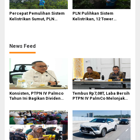
Percepat Pemulihan Sistem
PLN Pulihkan Sistem
Kelistrikan Sumut, PLN
Kelistrikan, 12 Tower
Datangkan Empat Tower
Transmisi Rusak Akibat
Emergency dan Personel
Cuaca Ekstrem di Sumut
Lintas Wilayah
News Feed
Konsisten, PTPN IV Palmco
Tembus Rp7,08T, Laba Bersih
Tahun Ini Bagikan Dividen
PTPN IV PalmCo Melonjak
Rp2,83 Triliun
90,3 Persen pada 2025,
Ditopang Produksi dan
Efisiensi