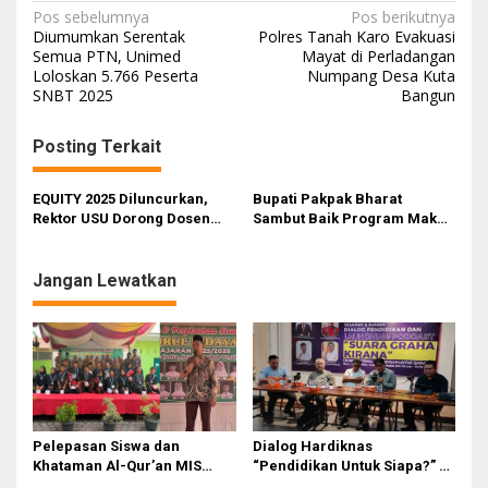
N
Pos sebelumnya
Pos berikutnya
Diumumkan Serentak
Polres Tanah Karo Evakuasi
a
Semua PTN, Unimed
Mayat di Perladangan
Loloskan 5.766 Peserta
Numpang Desa Kuta
v
SNBT 2025
Bangun
i
g
Posting Terkait
a
s
EQUITY 2025 Diluncurkan,
Bupati Pakpak Bharat
Rektor USU Dorong Dosen
Sambut Baik Program Makan
i
Tingkatkan Kualitas
Gizi Gratis Upaya Lahirkan
Penelitian Internasional
Generasi Emas
p
Jangan Lewatkan
o
s
Pelepasan Siswa dan
Dialog Hardiknas
Khataman Al-Qur’an MIS
“Pendidikan Untuk Siapa?” di
Nurul Hidayah Mandala
Medan Lahirkan Petisi untuk