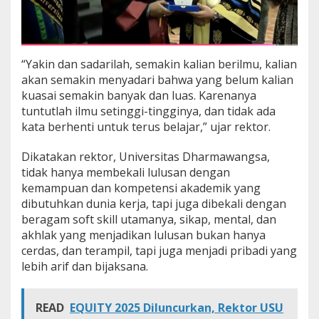
l
a
m
d
a
“Yakin dan sadarilah, semakin kalian berilmu, kalian
n
akan semakin menyadari bahwa yang belum kalian
L
kuasai semakin banyak dan luas. Karenanya
u
tuntutlah ilmu setinggi-tingginya, dan tidak ada
a
kata berhenti untuk terus belajar,” ujar rektor.
r
N
e
Dikatakan rektor, Universitas Dharmawangsa,
g
tidak hanya membekali lulusan dengan
e
kemampuan dan kompetensi akademik yang
r
dibutuhkan dunia kerja, tapi juga dibekali dengan
i
beragam soft skill utamanya, sikap, mental, dan
akhlak yang menjadikan lulusan bukan hanya
cerdas, dan terampil, tapi juga menjadi pribadi yang
lebih arif dan bijaksana.
READ
EQUITY 2025 Diluncurkan, Rektor USU