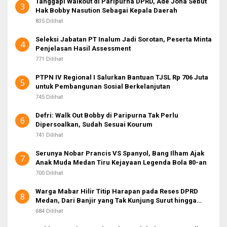
Tanggapi Walkout di Paripurna DPRD, Ade Jona Sebut
3
Hak Bobby Nasution Sebagai Kepala Daerah
835 Dilihat
Seleksi Jabatan PT Inalum Jadi Sorotan, Peserta Minta
4
Penjelasan Hasil Assessment
771 Dilihat
PTPN IV Regional I Salurkan Bantuan TJSL Rp 706 Juta
5
untuk Pembangunan Sosial Berkelanjutan
745 Dilihat
Defri: Walk Out Bobby di Paripurna Tak Perlu
6
Dipersoalkan, Sudah Sesuai Kourum
741 Dilihat
Serunya Nobar Prancis VS Spanyol, Bang Ilham Ajak
7
Anak Muda Medan Tiru Kejayaan Legenda Bola 80-an
700 Dilihat
Warga Mabar Hilir Titip Harapan pada Reses DPRD
8
Medan, Dari Banjir yang Tak Kunjung Surut hingga
Layanan IKD
684 Dilihat