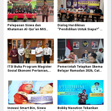
Pelepasan Siswa dan
Dialog Hardiknas
Khataman Al-Qur’an MIS
“Pendidikan Untuk Siapa?” di
Nurul Hidayah Mandala
Medan Lahirkan Petisi untuk
Berlangsung Khidmat
Pemerintah
ITSI Buka Program Magister
Pemerintah Tetapkan Skema
Sosial Ekonomi Pertanian,
Belajar Ramadan 2026, Catat
Siapkan SDM Andal untuk
Jadwalnya!
Masa Depan Agribisnis
Indonesia
Inovasi Smart Bin, Siswa
Bobby Nasution Tekankan