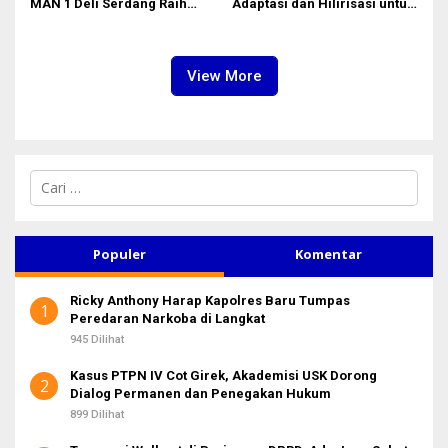
MAN 1 Deli Serdang Raih
Adaptasi dan Hilirisasi untuk
Duta Siswa Indonesia
Generasi Muda
Pendidikan 2026
View More
C
a
r
i
u
Populer
Komentar
n
t
Ricky Anthony Harap Kapolres Baru Tumpas
u
1
Peredaran Narkoba di Langkat
k
:
945 Dilihat
Kasus PTPN IV Cot Girek, Akademisi USK Dorong
2
Dialog Permanen dan Penegakan Hukum
899 Dilihat