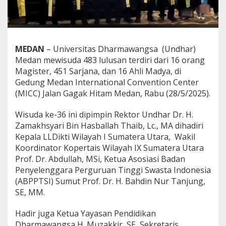
u
l
u
s
a
MEDAN
– Universitas Dharmawangsa (Undhar)
n
Medan mewisuda 483 lulusan terdiri dari 16 orang
,
U
Magister, 451 Sarjana, dan 16 Ahli Madya, di
n
Gedung Medan International Convention Center
d
(MICC) Jalan Gagak Hitam Medan, Rabu (28/5/2025).
h
a
Wisuda ke-36 ini dipimpin Rektor Undhar Dr. H.
r
J
Zamakhsyari Bin Hasballah Thaib, Lc., MA dihadiri
a
Kepala LLDikti Wilayah I Sumatera Utara, Wakil
l
Koordinator Kopertais Wilayah IX Sumatera Utara
i
Prof. Dr. Abdullah, MSi, Ketua Asosiasi Badan
n
Penyelenggara Perguruan Tinggi Swasta Indonesia
K
e
(ABPPTSI) Sumut Prof. Dr. H. Bahdin Nur Tanjung,
r
SE, MM.
j
a
Hadir juga Ketua Yayasan Pendidikan
S
Dharmawangsa H. Muzakkir, SE, Sekretaris
a