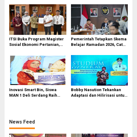
Berlangsung Khidmat
Pemerintah
ITSI Buka Program Magister
Pemerintah Tetapkan Skema
Sosial Ekonomi Pertanian,
Belajar Ramadan 2026, Catat
Siapkan SDM Andal untuk
Jadwalnya!
Masa Depan Agribisnis
Indonesia
Inovasi Smart Bin, Siswa
Bobby Nasution Tekankan
MAN 1 Deli Serdang Raih
Adaptasi dan Hilirisasi untuk
Duta Siswa Indonesia
Generasi Muda
Pendidikan 2026
News Feed