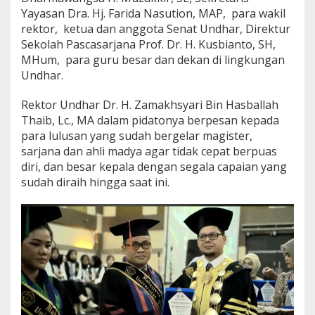
m
Yayasan Dra. Hj. Farida Nasution, MAP, para wakil
a
rektor, ketua dan anggota Senat Undhar, Direktur
D
Sekolah Pascasarjana Prof. Dr. H. Kusbianto, SH,
e
MHum, para guru besar dan dekan di lingkungan
n
g
Undhar.
a
n
Rektor Undhar Dr. H. Zamakhsyari Bin Hasballah
P
Thaib, Lc., MA dalam pidatonya berpesan kepada
e
para lulusan yang sudah bergelar magister,
r
g
sarjana dan ahli madya agar tidak cepat berpuas
u
diri, dan besar kepala dengan segala capaian yang
r
sudah diraih hingga saat ini.
u
a
n
T
i
n
g
g
i
D
a