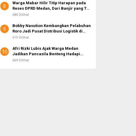
Warga Mabar Hilir Titip Harapan pada
8
Reses DPRD Medan, Dari Banjir yang Tak
Kunjung Surut hingga Layanan IKD
680 Dilihat
Bobby Nasution Kembangkan Pelabuhan
9
Roro Jadi Pusat Distribusi Logistik di
Kepulauan Nias
673 Dilihat
Afri Rizki Lubis Ajak Warga Medan
10
Jadikan Pancasila Benteng Hadapi
Hoaks dan Perpecahan di Era Digital
669 Dilihat