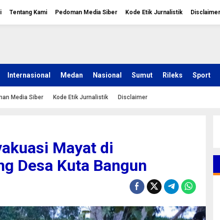
i
Tentang Kami
Pedoman Media Siber
Kode Etik Jurnalistik
Disclaime
Internasional
Medan
Nasional
Sumut
Rileks
Sport
an Media Siber
Kode Etik Jurnalistik
Disclaimer
vakuasi Mayat di
g Desa Kuta Bangun