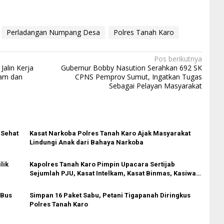
Perladangan Numpang Desa
Polres Tanah Karo
Pos berikutnya
Jalin Kerja
Gubernur Bobby Nasution Serahkan 692 SK
lam dan
CPNS Pemprov Sumut, Ingatkan Tugas
Sebagai Pelayan Masyarakat
 Sehat
Kasat Narkoba Polres Tanah Karo Ajak Masyarakat
Lindungi Anak dari Bahaya Narkoba
lik
Kapolres Tanah Karo Pimpin Upacara Sertijab
Sejumlah PJU, Kasat Intelkam, Kasat Binmas, Kasiwas,
Kasikum dan Kasihumas
 Bus
Simpan 16 Paket Sabu, Petani Tigapanah Diringkus
Polres Tanah Karo