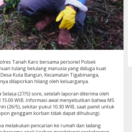
 Polres Tanah Karo bersama personel Polsek
uan tulang belulang manusia yang diduga kuat
l Desa Kuta Bangun, Kecamatan Tigabinanga,
ya dilaporkan hilang oleh keluarganya.
Selasa (27/5) sore, setelah laporan diterima oleh
l 15.00 WIB. Informasi awal menyebutkan bahwa MS
nin (26/5), sekitar pukul 10.30 WIB, saat pamit untuk
elepon genggam korban tidak dapat dihubungi.
ya melakukan pencarian ke rumah dan ladang
rga bersama anak korban mendatangi perladangan