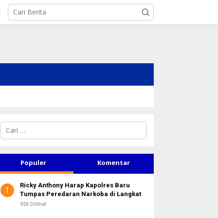
r
C
a
r
i
u
Populer
Komentar
n
t
Ricky Anthony Harap Kapolres Baru
u
1
Tumpas Peredaran Narkoba di Langkat
k
:
926 Dilihat