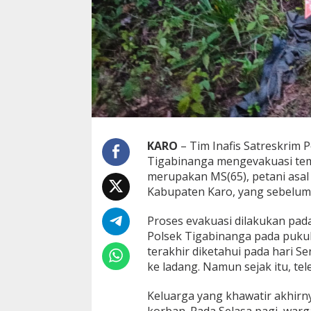
a
n
g
a
n
N
u
m
p
a
n
KARO
– Tim Inafis Satreskrim
g
D
Tigabinanga mengevakuasi tem
e
merupakan MS(65), petani asa
s
Kabupaten Karo, yang sebelumn
a
K
Proses evakuasi dilakukan pada 
u
t
Polsek Tigabinanga pada puku
a
terakhir diketahui pada hari Se
B
ke ladang. Namun sejak itu, t
a
n
Keluarga yang khawatir akhirn
g
u
korban. Pada Selasa pagi, wa