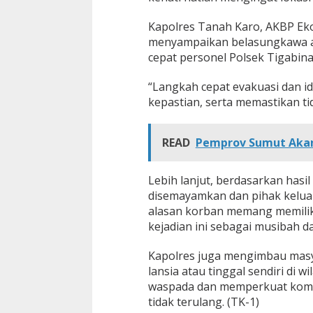
Kapolres Tanah Karo, AKBP Eko
menyampaikan belasungkawa at
cepat personel Polsek Tigabin
“Langkah cepat evakuasi dan id
kepastian, serta memastikan tid
READ
Pemprov Sumut Akan 
Lebih lanjut, berdasarkan has
disemayamkan dan pihak kelua
alasan korban memang memilik
kejadian ini sebagai musibah d
Kapolres juga mengimbau masy
lansia atau tinggal sendiri di w
waspada dan memperkuat komun
tidak terulang. (TK-1)