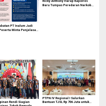
Ricky Anthony Harap Kapolres
Baru Tumpas Peredaran Narkoba
di Langkat
abatan PT Inalum Jadi
Peserta Minta Penjelasan
sessment
PTPN IV Regional I Salurkan
Bantuan TJSL Rp 706 Juta untuk
inan Rendi Siagian
Pembangunan Sosial
rsinar, Tokoh Pemuda