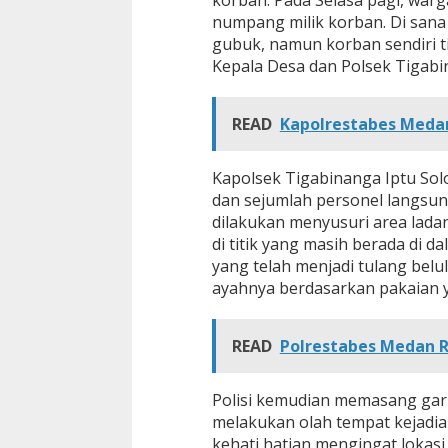
n
numpang milik korban. Di sana
gubuk, namun korban sendiri t
Kepala Desa dan Polsek Tigabi
READ
Kapolrestabes Meda
Kapolsek Tigabinanga Iptu Sol
dan sejumlah personel langsun
dilakukan menyusuri area lada
di titik yang masih berada di
yang telah menjadi tulang belu
ayahnya berdasarkan pakaian 
READ
Polrestabes Medan 
Polisi kemudian memasang garis
melakukan olah tempat kejadia
kehati hatian mengingat lokasi