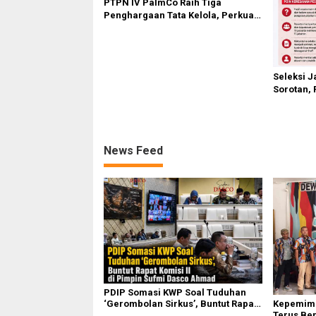
PTPN IV PalmCo Raih Tiga
Penghargaan Tata Kelola, Perkuat
Kinerja Operasional dan Efisiensi
Seleksi J
Sorotan, 
Hasil As
News Feed
PDIP Somasi KWP Soal Tuduhan
Kepemimp
‘Gerombolan Sirkus’, Buntut Rapat
Terus Be
Komisi II Dipimpin Sufmi Dasco