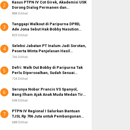
Kasus PTPN IV Cot Girek, Akademisi USK
2
Dorong Dialog Permanen dan
Penegakan Hukum
888 Dilihat
Tanggapi Walkout di Paripurna DPRD,
3
Ade Jona Sebut Hak Bobby Nasution
Sebagai Kepala Daerah
829 Dilihat
Seleksi Jabatan PT Inalum Jadi Sorotan,
4
Peserta Minta Penjelasan Hasil
Assessment
766 Dilihat
Defri: Walk Out Bobby di Paripurna Tak
5
Perlu Dipersoalkan, Sudah Sesuai
Kourum
724 Dilihat
Serunya Nobar Prancis VS Spanyol,
6
Bang Ilham Ajak Anak Muda Medan Tiru
Kejayaan Legenda Bola 80-an
698 Dilihat
PTPN IV Regional I Salurkan Bantuan
7
TJSL Rp 706 Juta untuk Pembangunan
Sosial Berkelanjutan
688 Dilihat