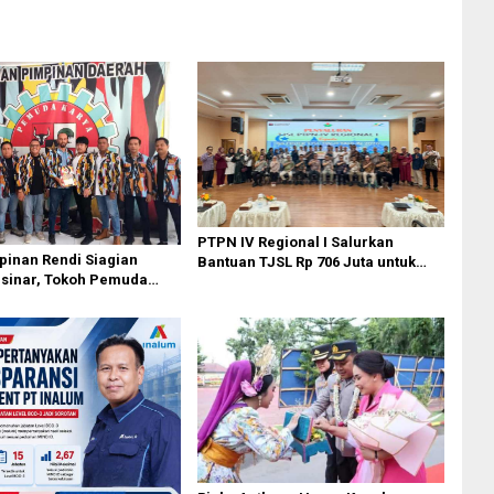
PTPN IV Regional I Salurkan
inan Rendi Siagian
Bantuan TJSL Rp 706 Juta untuk
rsinar, Tokoh Pemuda
Pembangunan Sosial
pin PKN MJA Kota Medan
Berkelanjutan