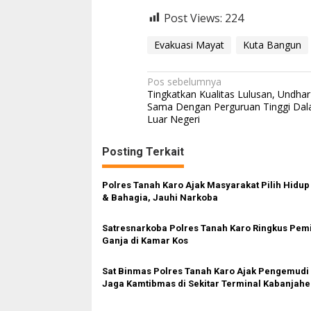
Post Views:
224
Evakuasi Mayat
Kuta Bangun
N
Pos sebelumnya
Tingkatkan Kualitas Lulusan, Undhar 
a
Sama Dengan Perguruan Tinggi Da
Luar Negeri
v
i
Posting Terkait
g
a
Polres Tanah Karo Ajak Masyarakat Pilih Hidup
s
& Bahagia, Jauhi Narkoba
i
Satresnarkoba Polres Tanah Karo Ringkus Pemi
p
Ganja di Kamar Kos
o
Sat Binmas Polres Tanah Karo Ajak Pengemudi
s
Jaga Kamtibmas di Sekitar Terminal Kabanjahe