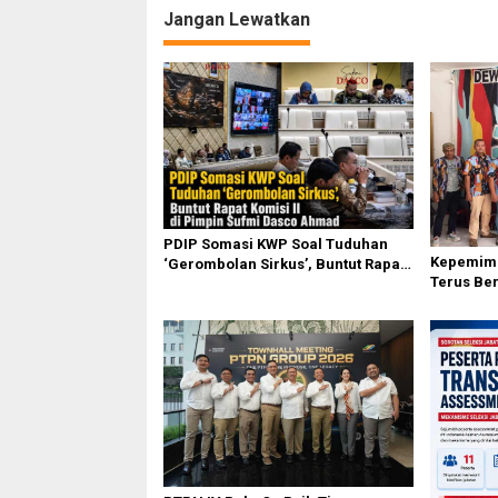
Jangan Lewatkan
PDIP Somasi KWP Soal Tuduhan
Kepemimp
‘Gerombolan Sirkus’, Buntut Rapat
Terus Be
Komisi II Dipimpin Sufmi Dasco
Karo Pim
Ahmad