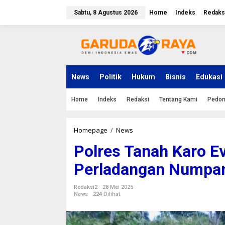
L
e
Sabtu, 8 Agustus 2026
Home
Indeks
Redaks
w
a
t
i
k
e
k
News
Politik
Hukum
Bisnis
Edukasi
o
n
Home
Indeks
Redaksi
Tentang Kami
Pedom
t
e
n
Homepage
/
News
P
o
Polres Tanah Karo E
l
r
Perladangan Numpan
e
s
T
Redaksi2
28 Mei 2025
a
News
224 Dilihat
n
a
h