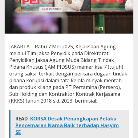
s
a
7
O
r
a
n
g
JAKARTA – Rabu 7 Mei 2025, Kejaksaan Agung
S
melalui Tim Jaksa Penyidik pada Direktorat
a
k
Penyidikan Jaksa Agung Muda Bidang Tindak
s
Pidana Khusus (JAM PIDSUS) memeriksa 7 (tujuh)
i
orang saksi, terkait dengan perkara dugaan tindak
T
pidana korupsi dalam tata kelola minyak mentah
e
r
dan produk kilang pada PT Pertamina (Persero),
k
Sub Holding dan Kontraktor Kontrak Kerjasama
a
(KKKS) tahun 2018 s.d. 2023, berinisial:
i
t
P
READ
KORSA Desak Penangkapan Pelaku
e
Pencemaran Nama Baik terhadap Hasyim
r
k
SE
a