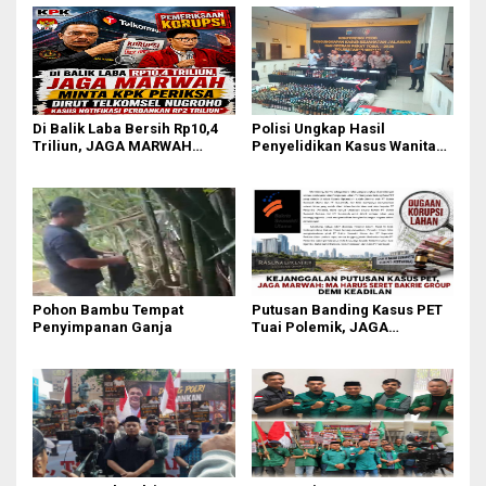
Di Balik Laba Bersih Rp10,4
Polisi Ungkap Hasil
Triliun, JAGA MARWAH
Penyelidikan Kasus Wanita
Desak KPK Periksa Dirut
Tewas Diduga Bunuh Diri di
Telkomsel Nugroho Terkait
Komplek Bumi Asri Medan
Dugaan Kasus Notifikasi
Perbankan
Pohon Bambu Tempat
Putusan Banding Kasus PET
Penyimpanan Ganja
Tuai Polemik, JAGA
MARWAH Minta MA Periksa
Peran Bakrie Group