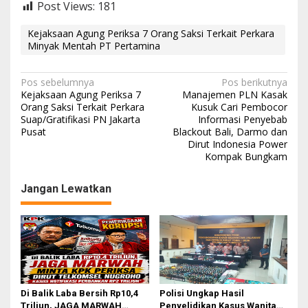
Post Views:
181
Kejaksaan Agung Periksa 7 Orang Saksi Terkait Perkara
Minyak Mentah PT Pertamina
N
Pos sebelumnya
Pos berikutnya
Kejaksaan Agung Periksa 7
Manajemen PLN Kasak
a
Orang Saksi Terkait Perkara
Kusuk Cari Pembocor
Suap/Gratifikasi PN Jakarta
Informasi Penyebab
v
Pusat
Blackout Bali, Darmo dan
i
Dirut Indonesia Power
Kompak Bungkam
g
a
Jangan Lewatkan
s
i
p
o
s
Di Balik Laba Bersih Rp10,4
Polisi Ungkap Hasil
Triliun, JAGA MARWAH
Penyelidikan Kasus Wanita