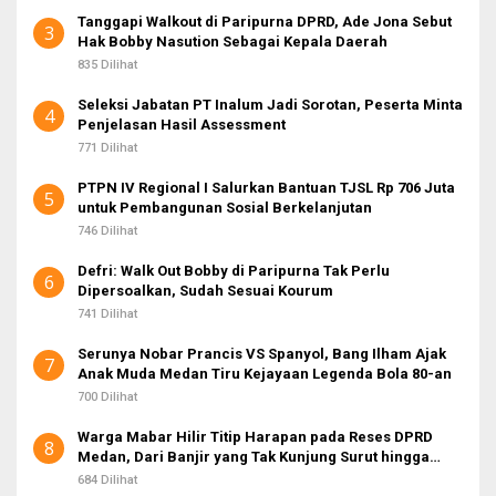
Tanggapi Walkout di Paripurna DPRD, Ade Jona Sebut
3
Hak Bobby Nasution Sebagai Kepala Daerah
835 Dilihat
Seleksi Jabatan PT Inalum Jadi Sorotan, Peserta Minta
4
Penjelasan Hasil Assessment
771 Dilihat
PTPN IV Regional I Salurkan Bantuan TJSL Rp 706 Juta
5
untuk Pembangunan Sosial Berkelanjutan
746 Dilihat
Defri: Walk Out Bobby di Paripurna Tak Perlu
6
Dipersoalkan, Sudah Sesuai Kourum
741 Dilihat
Serunya Nobar Prancis VS Spanyol, Bang Ilham Ajak
7
Anak Muda Medan Tiru Kejayaan Legenda Bola 80-an
700 Dilihat
Warga Mabar Hilir Titip Harapan pada Reses DPRD
8
Medan, Dari Banjir yang Tak Kunjung Surut hingga
Layanan IKD
684 Dilihat