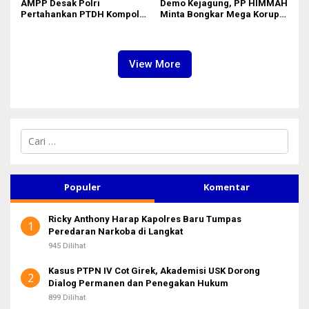
AMPP Desak Polri
Demo Kejagung, PP HIMMAH
Pertahankan PTDH Kompol
Minta Bongkar Mega Korupsi
DK dan Tolak Upaya Banding
PLTU Batu Bara PT PLN Rp 5
Triliun
View More
C
a
r
i
u
Populer
Komentar
n
t
Ricky Anthony Harap Kapolres Baru Tumpas
u
1
Peredaran Narkoba di Langkat
k
:
945 Dilihat
Kasus PTPN IV Cot Girek, Akademisi USK Dorong
2
Dialog Permanen dan Penegakan Hukum
899 Dilihat