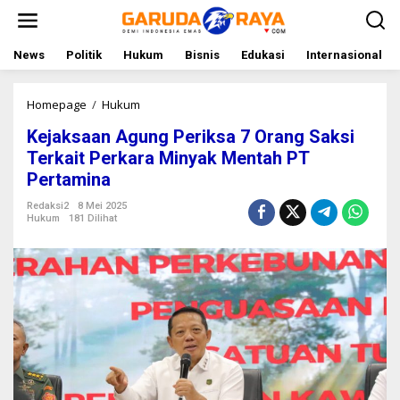
L
e
w
a
News
Politik
Hukum
Bisnis
Edukasi
Internasional
t
i
k
Homepage
/
Hukum
K
e
e
Kejaksaan Agung Periksa 7 Orang Saksi
k
j
o
a
Terkait Perkara Minyak Mentah PT
n
k
Pertamina
t
s
e
a
Redaksi2
8 Mei 2025
n
a
Hukum
181 Dilihat
n
A
g
u
n
g
P
e
r
i
k