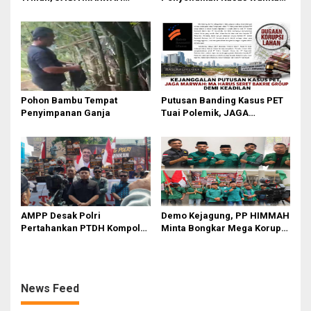
Desak KPK Periksa Dirut
Tewas Diduga Bunuh Diri di
Telkomsel Nugroho Terkait
Komplek Bumi Asri Medan
Dugaan Kasus Notifikasi
Perbankan
Pohon Bambu Tempat
Putusan Banding Kasus PET
Penyimpanan Ganja
Tuai Polemik, JAGA
MARWAH Minta MA Periksa
Peran Bakrie Group
AMPP Desak Polri
Demo Kejagung, PP HIMMAH
Pertahankan PTDH Kompol
Minta Bongkar Mega Korupsi
DK dan Tolak Upaya Banding
PLTU Batu Bara PT PLN Rp 5
Triliun
News Feed