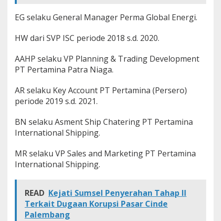
r
a
EG selaku General Manager Perma Global Energi.
M
i
HW dari SVP ISC periode 2018 s.d. 2020.
n
y
AAHP selaku VP Planning & Trading Development
a
k
PT Pertamina Patra Niaga.
M
e
AR selaku Key Account PT Pertamina (Persero)
n
periode 2019 s.d. 2021.
t
a
BN selaku Asment Ship Chatering PT Pertamina
h
P
International Shipping.
T
P
MR selaku VP Sales and Marketing PT Pertamina
e
International Shipping.
r
t
a
READ
Kejati Sumsel Penyerahan Tahap II
m
i
Terkait Dugaan Korupsi Pasar Cinde
n
Palembang
a