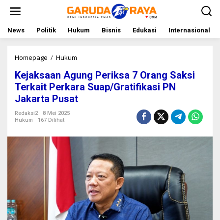
L
e
w
a
News
Politik
Hukum
Bisnis
Edukasi
Internasional
t
i
k
Homepage
/
Hukum
K
e
e
Kejaksaan Agung Periksa 7 Orang Saksi
k
j
o
a
Terkait Perkara Suap/Gratifikasi PN
n
k
Jakarta Pusat
t
s
e
a
Redaksi2
8 Mei 2025
n
a
Hukum
167 Dilihat
n
A
g
u
n
g
P
e
r
i
k