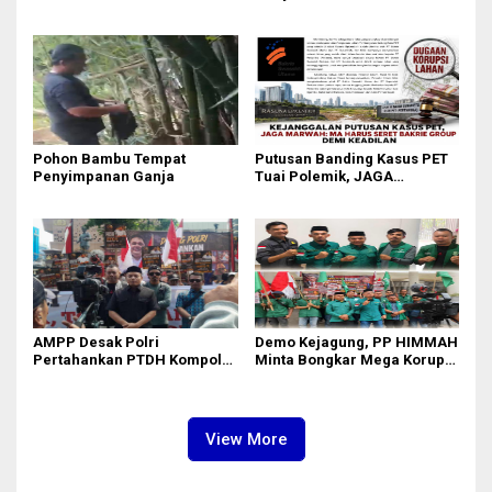
Desak KPK Periksa Dirut
Tewas Diduga Bunuh Diri di
Telkomsel Nugroho Terkait
Komplek Bumi Asri Medan
Dugaan Kasus Notifikasi
Perbankan
Pohon Bambu Tempat
Putusan Banding Kasus PET
Penyimpanan Ganja
Tuai Polemik, JAGA
MARWAH Minta MA Periksa
Peran Bakrie Group
AMPP Desak Polri
Demo Kejagung, PP HIMMAH
Pertahankan PTDH Kompol
Minta Bongkar Mega Korupsi
DK dan Tolak Upaya Banding
PLTU Batu Bara PT PLN Rp 5
Triliun
View More