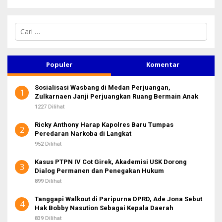
C
a
r
i
u
Populer
Komentar
n
t
Sosialisasi Wasbang di Medan Perjuangan,
u
1
Zulkarnaen Janji Perjuangkan Ruang Bermain Anak
k
:
1227 Dilihat
Ricky Anthony Harap Kapolres Baru Tumpas
2
Peredaran Narkoba di Langkat
952 Dilihat
Kasus PTPN IV Cot Girek, Akademisi USK Dorong
3
Dialog Permanen dan Penegakan Hukum
899 Dilihat
Tanggapi Walkout di Paripurna DPRD, Ade Jona Sebut
4
Hak Bobby Nasution Sebagai Kepala Daerah
839 Dilihat