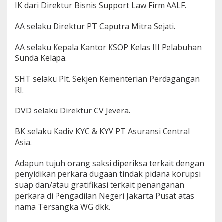
IK dari Direktur Bisnis Support Law Firm AALF.
r
a
S
AA selaku Direktur PT Caputra Mitra Sejati.
u
a
AA selaku Kepala Kantor KSOP Kelas III Pelabuhan
p
Sunda Kelapa.
/
G
r
SHT selaku Plt. Sekjen Kementerian Perdagangan
a
RI.
t
i
DVD selaku Direktur CV Jevera.
f
i
BK selaku Kadiv KYC & KYV PT Asuransi Central
k
a
Asia.
s
i
Adapun tujuh orang saksi diperiksa terkait dengan
P
penyidikan perkara dugaan tindak pidana korupsi
N
suap dan/atau gratifikasi terkait penanganan
J
a
perkara di Pengadilan Negeri Jakarta Pusat atas
k
nama Tersangka WG dkk.
a
r