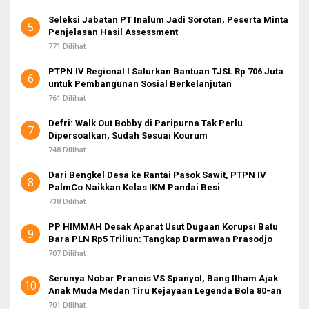
Seleksi Jabatan PT Inalum Jadi Sorotan, Peserta Minta
5
Penjelasan Hasil Assessment
771 Dilihat
PTPN IV Regional I Salurkan Bantuan TJSL Rp 706 Juta
6
untuk Pembangunan Sosial Berkelanjutan
761 Dilihat
Defri: Walk Out Bobby di Paripurna Tak Perlu
7
Dipersoalkan, Sudah Sesuai Kourum
748 Dilihat
Dari Bengkel Desa ke Rantai Pasok Sawit, PTPN IV
8
PalmCo Naikkan Kelas IKM Pandai Besi
738 Dilihat
PP HIMMAH Desak Aparat Usut Dugaan Korupsi Batu
9
Bara PLN Rp5 Triliun: Tangkap Darmawan Prasodjo
707 Dilihat
Serunya Nobar Prancis VS Spanyol, Bang Ilham Ajak
10
Anak Muda Medan Tiru Kejayaan Legenda Bola 80-an
701 Dilihat