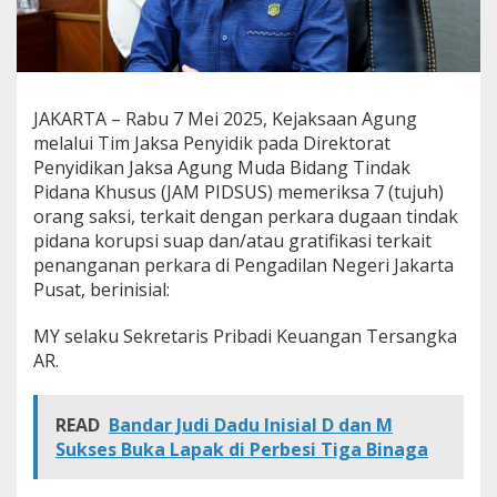
s
a
7
O
r
a
JAKARTA – Rabu 7 Mei 2025, Kejaksaan Agung
n
melalui Tim Jaksa Penyidik pada Direktorat
g
Penyidikan Jaksa Agung Muda Bidang Tindak
S
Pidana Khusus (JAM PIDSUS) memeriksa 7 (tujuh)
a
k
orang saksi, terkait dengan perkara dugaan tindak
s
pidana korupsi suap dan/atau gratifikasi terkait
i
penanganan perkara di Pengadilan Negeri Jakarta
T
Pusat, berinisial:
e
r
k
MY selaku Sekretaris Pribadi Keuangan Tersangka
a
AR.
i
t
P
READ
Bandar Judi Dadu Inisial D dan M
e
Sukses Buka Lapak di Perbesi Tiga Binaga
r
k
a