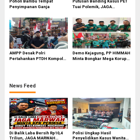
Pohon Bambu Tempat
Putusan Banding Kasus PET
Penyimpanan Ganja
Tuai Polemik, JAGA
MARWAH Minta MA Periksa
Peran Bakrie Group
AMPP Desak Polri
Demo Kejagung, PP HIMMAH
Pertahankan PTDH Kompol
Minta Bongkar Mega Korupsi
DK dan Tolak Upaya Banding
PLTU Batu Bara PT PLN Rp 5
Triliun
News Feed
Di Balik Laba Bersih Rp10,4
Polisi Ungkap Hasil
Triliun, JAGA MARWAH
Penyelidikan Kasus Wanita