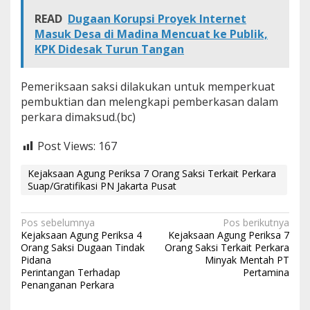
t
READ
Dugaan Korupsi Proyek Internet
a
Masuk Desa di Madina Mencuat ke Publik,
P
u
KPK Didesak Turun Tangan
s
a
t
Pemeriksaan saksi dilakukan untuk memperkuat
pembuktian dan melengkapi pemberkasan dalam
perkara dimaksud.(bc)
Post Views:
167
Kejaksaan Agung Periksa 7 Orang Saksi Terkait Perkara
Suap/Gratifikasi PN Jakarta Pusat
N
Pos sebelumnya
Pos berikutnya
Kejaksaan Agung Periksa 4
Kejaksaan Agung Periksa 7
a
Orang Saksi Dugaan Tindak
Orang Saksi Terkait Perkara
Pidana
Minyak Mentah PT
v
Perintangan Terhadap
Pertamina
i
Penanganan Perkara
g