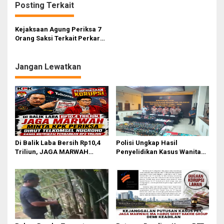
Posting Terkait
a
s
Kejaksaan Agung Periksa 7
i
Orang Saksi Terkait Perkara
Suap/Gratifikasi PN Jakarta
p
Pusat
o
Jangan Lewatkan
s
Di Balik Laba Bersih Rp10,4
Polisi Ungkap Hasil
Triliun, JAGA MARWAH
Penyelidikan Kasus Wanita
Desak KPK Periksa Dirut
Tewas Diduga Bunuh Diri di
Telkomsel Nugroho Terkait
Komplek Bumi Asri Medan
Dugaan Kasus Notifikasi
Perbankan