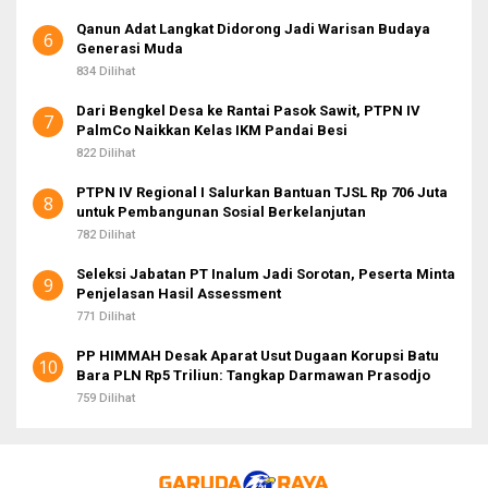
Qanun Adat Langkat Didorong Jadi Warisan Budaya
6
Generasi Muda
834 Dilihat
Dari Bengkel Desa ke Rantai Pasok Sawit, PTPN IV
7
PalmCo Naikkan Kelas IKM Pandai Besi
822 Dilihat
PTPN IV Regional I Salurkan Bantuan TJSL Rp 706 Juta
8
untuk Pembangunan Sosial Berkelanjutan
782 Dilihat
Seleksi Jabatan PT Inalum Jadi Sorotan, Peserta Minta
9
Penjelasan Hasil Assessment
771 Dilihat
PP HIMMAH Desak Aparat Usut Dugaan Korupsi Batu
10
Bara PLN Rp5 Triliun: Tangkap Darmawan Prasodjo
759 Dilihat