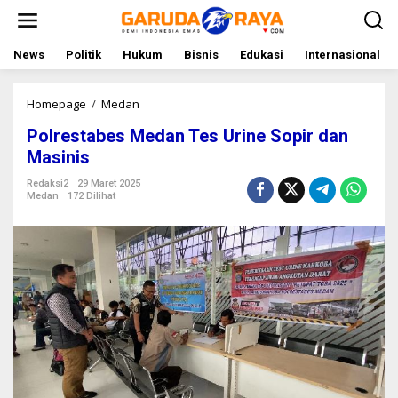
L
e
w
a
News
Politik
Hukum
Bisnis
Edukasi
Internasional
t
i
k
Homepage
/
Medan
P
e
o
Polrestabes Medan Tes Urine Sopir dan
k
l
o
r
Masinis
n
e
t
s
Redaksi2
29 Maret 2025
Medan
172 Dilihat
e
t
n
a
b
e
s
M
e
d
a
n
T
e
s