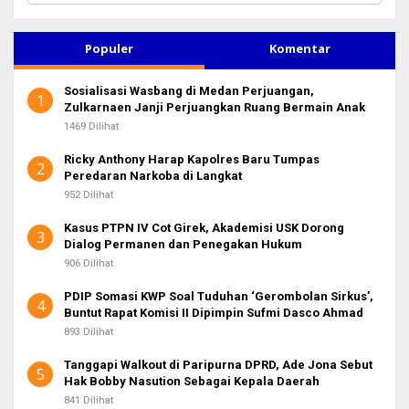
r
i
u
Populer
Komentar
n
t
Sosialisasi Wasbang di Medan Perjuangan,
u
1
Zulkarnaen Janji Perjuangkan Ruang Bermain Anak
k
:
1469 Dilihat
Ricky Anthony Harap Kapolres Baru Tumpas
2
Peredaran Narkoba di Langkat
952 Dilihat
Kasus PTPN IV Cot Girek, Akademisi USK Dorong
3
Dialog Permanen dan Penegakan Hukum
906 Dilihat
PDIP Somasi KWP Soal Tuduhan ‘Gerombolan Sirkus’,
4
Buntut Rapat Komisi II Dipimpin Sufmi Dasco Ahmad
893 Dilihat
Tanggapi Walkout di Paripurna DPRD, Ade Jona Sebut
5
Hak Bobby Nasution Sebagai Kepala Daerah
841 Dilihat