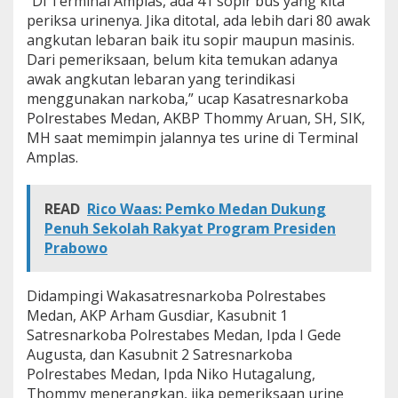
“Di Terminal Amplas, ada 41 sopir bus yang kita
periksa urinenya. Jika ditotal, ada lebih dari 80 awak
angkutan lebaran baik itu sopir maupun masinis.
Dari pemeriksaan, belum kita temukan adanya
awak angkutan lebaran yang terindikasi
menggunakan narkoba,” ucap Kasatresnarkoba
Polrestabes Medan, AKBP Thommy Aruan, SH, SIK,
MH saat memimpin jalannya tes urine di Terminal
Amplas.
READ
Rico Waas: Pemko Medan Dukung
Penuh Sekolah Rakyat Program Presiden
Prabowo
Didampingi Wakasatresnarkoba Polrestabes
Medan, AKP Arham Gusdiar, Kasubnit 1
Satresnarkoba Polrestabes Medan, Ipda I Gede
Augusta, dan Kasubnit 2 Satresnarkoba
Polrestabes Medan, Ipda Niko Hutagalung,
Thommy menerangkan, jika pemeriksaan urine