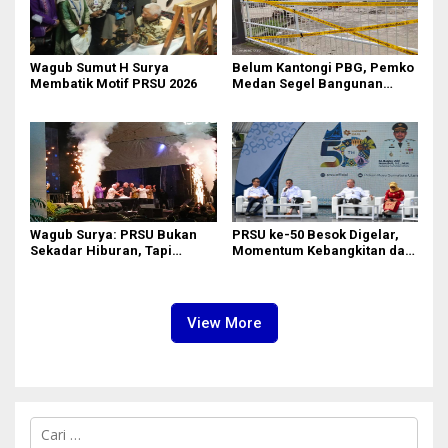
‎Wagub Sumut H Surya
Belum Kantongi PBG, Pemko
Membatik Motif PRSU 2026
Medan Segel Bangunan
Showroom BYD di Jalan SM
Raja
Wagub Surya: PRSU Bukan
PRSU ke-50 Besok Digelar,
Sekadar Hiburan, Tapi
Momentum Kebangkitan dan
Etalase Majukan Ekonomi
Jadi Etalase Kebanggaan
Sumatera Utara
Sumut
View More
C
a