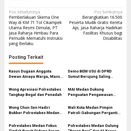
N
Pos sebelumnya
Pos berikutnya
Pemberlakuan Skema One
Berangkatkan 16.500
a
Way di KM 71 Tol Cikampek
Peserta Mudik Gratis Kereta
Utama Resmi Dimulai, PT
Api, Jasa Raharja Hadirkan
v
Jasa Raharja Himbau Para
Fasilitas Khusus bagi
i
Pemudik Mematuhi Instruksi
Disabilitas
yang Berlaku
g
a
Posting Terkait
s
i
Kasus Dugaan Anggota
Demo BEM USU di DPRD
Dewan Aniaya Warga, Massa
Sumut Berujung Saling
p
Desak BK DPRD Medan Beri
Dorong, Tuntut Evaluasi
o
Sanksi dan Polrestabes
Program Pemerintah
Wong Apresiasi Polrestabes
MAI Medan Dukung
Segera Usut
s
Tangkap Begal dan Penadah
Penguatan Pengawasan
Lingkungan Selama Musim
Mudik
Wong Chun Sen Hadiri
Wali Kota Medan Pimpin
Bukber Polrestabes Medan,
Patroli Gabungan Pergantian
Pererat Silaturahmi di Bulan
Tahun
Ramadan
Polrestabes Medan Fokus
Polrestabes Medan Gulung
Tindak Barak Diduga Sarang
“Rayap Besi” dan 61 Kasus