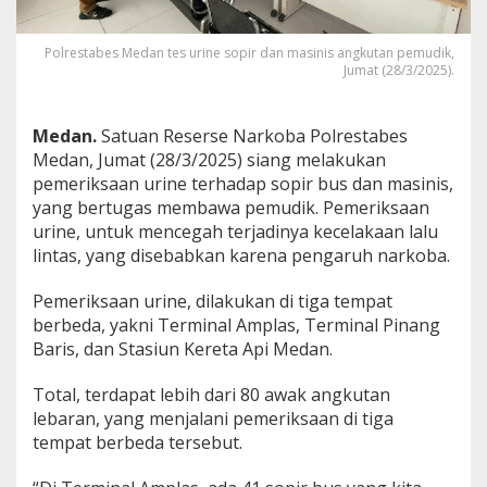
U
r
i
Polrestabes Medan tes urine sopir dan masinis angkutan pemudik,
n
Jumat (28/3/2025).
e
S
o
Medan.
Satuan Reserse Narkoba Polrestabes
p
Medan, Jumat (28/3/2025) siang melakukan
i
pemeriksaan urine terhadap sopir bus dan masinis,
r
yang bertugas membawa pemudik. Pemeriksaan
d
a
urine, untuk mencegah terjadinya kecelakaan lalu
n
lintas, yang disebabkan karena pengaruh narkoba.
M
a
Pemeriksaan urine, dilakukan di tiga tempat
s
berbeda, yakni Terminal Amplas, Terminal Pinang
i
n
Baris, dan Stasiun Kereta Api Medan.
i
s
Total, terdapat lebih dari 80 awak angkutan
lebaran, yang menjalani pemeriksaan di tiga
tempat berbeda tersebut.