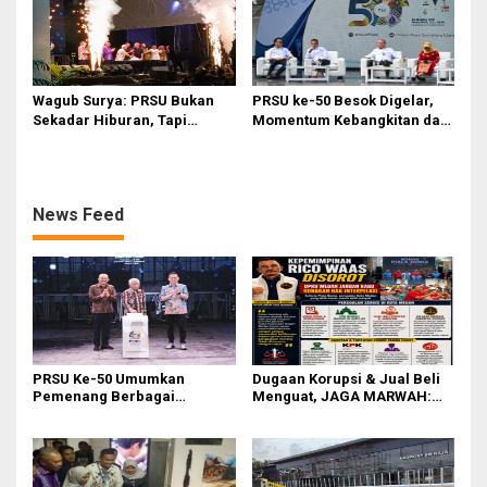
Wagub Surya: PRSU Bukan
PRSU ke-50 Besok Digelar,
Sekadar Hiburan, Tapi
Momentum Kebangkitan dan
Etalase Majukan Ekonomi
Jadi Etalase Kebanggaan
Sumatera Utara
Sumut
News Feed
PRSU Ke-50 Umumkan
Dugaan Korupsi & Jual Beli
Pemenang Berbagai
Menguat, JAGA MARWAH:
Kompetisi dan Penghargaan
Banyak Pejabat Bermasalah
Dilantik di Kepemimpinan
Rico Waas