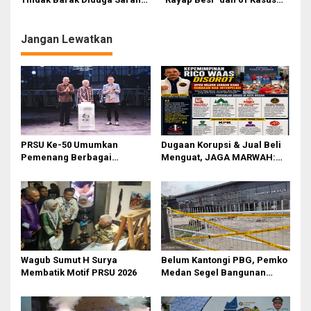
Transaksi dan Tempat
Kejahatan
Konsumsi Narkoba
Jangan Lewatkan
PRSU Ke-50 Umumkan
Dugaan Korupsi & Jual Beli
Pemenang Berbagai
Menguat, JAGA MARWAH:
Kompetisi dan Penghargaan
Banyak Pejabat Bermasalah
Dilantik di Kepemimpinan
Rico Waas
‎Wagub Sumut H Surya
Belum Kantongi PBG, Pemko
Membatik Motif PRSU 2026
Medan Segel Bangunan
Showroom BYD di Jalan SM
Raja