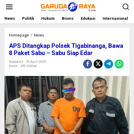
L
e
w
a
News
Politik
Hukum
Bisnis
Edukasi
Internasional
t
i
k
Homepage
/
News
A
e
P
APS Ditangkap Polsek Tigabinanga, Bawa
k
S
o
D
8 Paket Sabu – Sabu Siap Edar
n
i
t
t
Redaksi2
25 April 2025
News
293 Dilihat
e
a
n
n
g
k
a
p
P
o
l
s
e
k
T