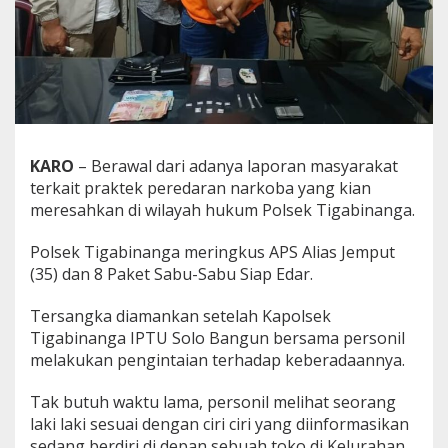
i
g
a
b
i
n
a
n
g
KARO
– Berawal dari adanya laporan masyarakat
a
terkait praktek peredaran narkoba yang kian
,
meresahkan di wilayah hukum Polsek Tigabinanga.
B
a
w
Polsek Tigabinanga meringkus APS Alias Jemput
a
(35) dan 8 Paket Sabu-Sabu Siap Edar.
8
P
Tersangka diamankan setelah Kapolsek
a
k
Tigabinanga IPTU Solo Bangun bersama personil
e
melakukan pengintaian terhadap keberadaannya.
t
S
Tak butuh waktu lama, personil melihat seorang
a
laki laki sesuai dengan ciri ciri yang diinformasikan
b
u
sedang berdiri di depan sebuah toko di Kelurahan