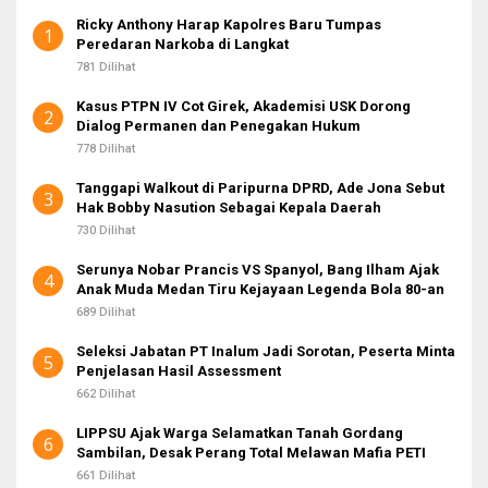
t
Ricky Anthony Harap Kapolres Baru Tumpas
u
1
Peredaran Narkoba di Langkat
k
:
781 Dilihat
Kasus PTPN IV Cot Girek, Akademisi USK Dorong
2
Dialog Permanen dan Penegakan Hukum
778 Dilihat
Tanggapi Walkout di Paripurna DPRD, Ade Jona Sebut
3
Hak Bobby Nasution Sebagai Kepala Daerah
730 Dilihat
Serunya Nobar Prancis VS Spanyol, Bang Ilham Ajak
4
Anak Muda Medan Tiru Kejayaan Legenda Bola 80-an
689 Dilihat
Seleksi Jabatan PT Inalum Jadi Sorotan, Peserta Minta
5
Penjelasan Hasil Assessment
662 Dilihat
LIPPSU Ajak Warga Selamatkan Tanah Gordang
6
Sambilan, Desak Perang Total Melawan Mafia PETI
661 Dilihat