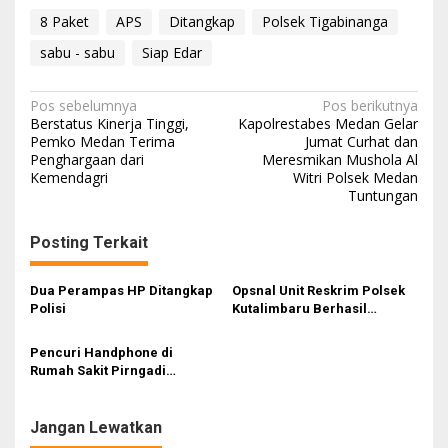
8 Paket
APS
Ditangkap
Polsek Tigabinanga
sabu - sabu
Siap Edar
N
Pos sebelumnya
Pos berikutnya
Berstatus Kinerja Tinggi,
Kapolrestabes Medan Gelar
a
Pemko Medan Terima
Jumat Curhat dan
Penghargaan dari
Meresmikan Mushola Al
v
Kemendagri
Witri Polsek Medan
i
Tuntungan
g
Posting Terkait
a
s
Dua Perampas HP Ditangkap
Opsnal Unit Reskrim Polsek
i
Polisi
Kutalimbaru Berhasil
Amankan Pelaku Penjual
p
Narkoba Jenis Sabu-Sabu
Pencuri Handphone di
o
Rumah Sakit Pirngadi
s
Ternyata Berasal dari Pekan
Baru
Jangan Lewatkan