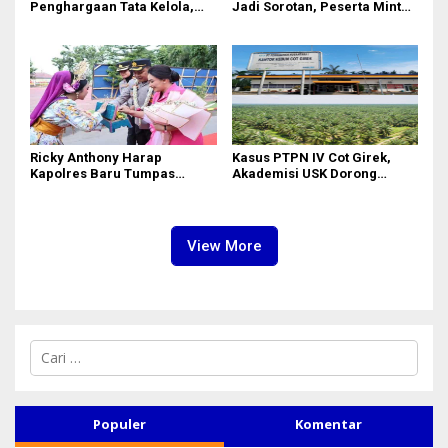
Penghargaan Tata Kelola,
Jadi Sorotan, Peserta Minta
Perkuat Kinerja Operasional
Penjelasan Hasil
dan Efisiensi
Assessment
Ricky Anthony Harap
Kasus PTPN IV Cot Girek,
Kapolres Baru Tumpas
Akademisi USK Dorong
Peredaran Narkoba di
Dialog Permanen dan
Langkat
Penegakan Hukum
View More
C
a
r
i
u
Populer
Komentar
n