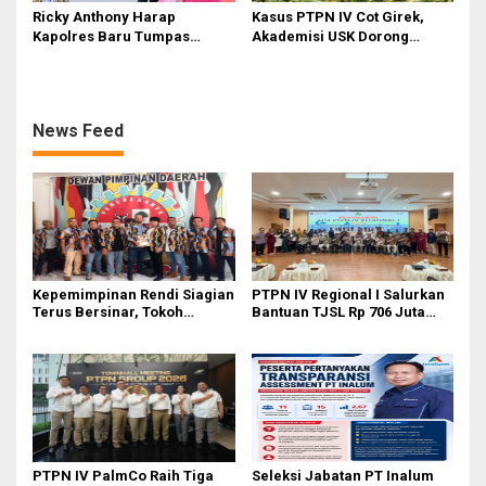
Ricky Anthony Harap
Kasus PTPN IV Cot Girek,
Kapolres Baru Tumpas
Akademisi USK Dorong
Peredaran Narkoba di
Dialog Permanen dan
Langkat
Penegakan Hukum
News Feed
Kepemimpinan Rendi Siagian
PTPN IV Regional I Salurkan
Terus Bersinar, Tokoh
Bantuan TJSL Rp 706 Juta
Pemuda Karo Pimpin PKN
untuk Pembangunan Sosial
MJA Kota Medan
Berkelanjutan
PTPN IV PalmCo Raih Tiga
Seleksi Jabatan PT Inalum