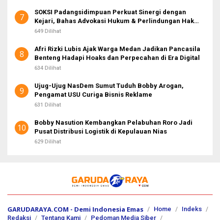
SOKSI Padangsidimpuan Perkuat Sinergi dengan
7
Kejari, Bahas Advokasi Hukum & Perlindungan Hak
Masyarakat
649 Dilihat
Afri Rizki Lubis Ajak Warga Medan Jadikan Pancasila
8
Benteng Hadapi Hoaks dan Perpecahan di Era Digital
634 Dilihat
Ujug-Ujug NasDem Sumut Tuduh Bobby Arogan,
9
Pengamat USU Curiga Bisnis Reklame
631 Dilihat
Bobby Nasution Kembangkan Pelabuhan Roro Jadi
10
Pusat Distribusi Logistik di Kepulauan Nias
629 Dilihat
GARUDARAYA.COM - Demi Indonesia Emas
Home
Indeks
Redaksi
Tentang Kami
Pedoman Media Siber