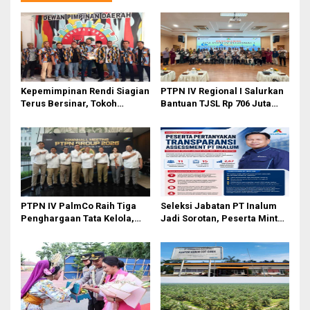
Kepemimpinan Rendi Siagian
PTPN IV Regional I Salurkan
Terus Bersinar, Tokoh
Bantuan TJSL Rp 706 Juta
Pemuda Karo Pimpin PKN
untuk Pembangunan Sosial
MJA Kota Medan
Berkelanjutan
PTPN IV PalmCo Raih Tiga
Seleksi Jabatan PT Inalum
Penghargaan Tata Kelola,
Jadi Sorotan, Peserta Minta
Perkuat Kinerja Operasional
Penjelasan Hasil
dan Efisiensi
Assessment