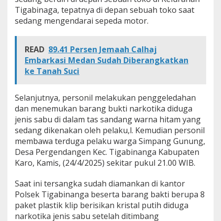
-
Tigabinaga, tepatnya di depan sebuah toko saat
S
sedang mengendarai sepeda motor.
a
b
u
READ
89.41 Persen Jemaah Calhaj
S
Embarkasi Medan Sudah Diberangkatkan
i
a
ke Tanah Suci
p
E
d
Selanjutnya, personil melakukan penggeledahan
a
dan menemukan barang bukti narkotika diduga
r
jenis sabu di dalam tas sandang warna hitam yang
sedang dikenakan oleh pelaku,l. Kemudian personil
membawa terduga pelaku warga Simpang Gunung,
Desa Pergendangen Kec. Tigabinanga Kabupaten
Karo, Kamis, (24/4/2025) sekitar pukul 21.00 WIB.
Saat ini tersangka sudah diamankan di kantor
Polsek Tigabinanga beserta barang bakti berupa 8
paket plastik klip berisikan kristal putih diduga
narkotika jenis sabu setelah ditimbang