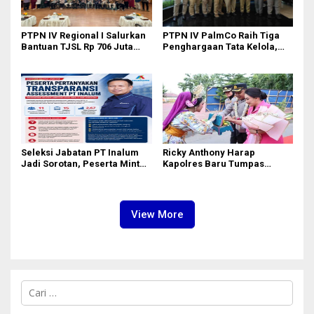
PTPN IV Regional I Salurkan
PTPN IV PalmCo Raih Tiga
Bantuan TJSL Rp 706 Juta
Penghargaan Tata Kelola,
untuk Pembangunan Sosial
Perkuat Kinerja Operasional
Berkelanjutan
dan Efisiensi
Seleksi Jabatan PT Inalum
Ricky Anthony Harap
Jadi Sorotan, Peserta Minta
Kapolres Baru Tumpas
Penjelasan Hasil
Peredaran Narkoba di
Assessment
Langkat
View More
C
a
r