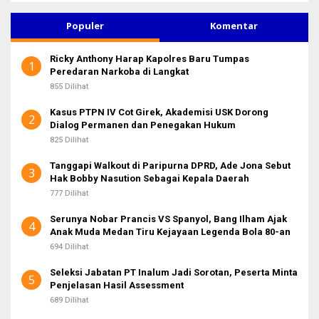
i
u
Populer
Komentar
n
t
Ricky Anthony Harap Kapolres Baru Tumpas
u
1
Peredaran Narkoba di Langkat
k
:
855 Dilihat
Kasus PTPN IV Cot Girek, Akademisi USK Dorong
2
Dialog Permanen dan Penegakan Hukum
825 Dilihat
Tanggapi Walkout di Paripurna DPRD, Ade Jona Sebut
3
Hak Bobby Nasution Sebagai Kepala Daerah
777 Dilihat
Serunya Nobar Prancis VS Spanyol, Bang Ilham Ajak
4
Anak Muda Medan Tiru Kejayaan Legenda Bola 80-an
694 Dilihat
Seleksi Jabatan PT Inalum Jadi Sorotan, Peserta Minta
5
Penjelasan Hasil Assessment
689 Dilihat