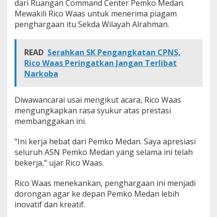
dari Ruangan Command Center Pemko Medan.
a
Mewakili Rico Waas untuk menerima piagam
r
penghargaan itu Sekda Wilayah Alrahman.
g
a
a
n
READ
Serahkan SK Pengangkatan CPNS,
d
Rico Waas Peringatkan Jangan Terlibat
a
Narkoba
r
i
K
Diwawancarai usai mengikut acara, Rico Waas
e
mengungkapkan rasa syukur atas prestasi
m
e
membanggakan ini.
n
d
“Ini kerja hebat dari Pemko Medan. Saya apresiasi
a
seluruh ASN Pemko Medan yang selama ini telah
g
bekerja,” ujar Rico Waas.
r
i
Rico Waas menekankan, penghargaan ini menjadi
dorongan agar ke depan Pemko Medan lebih
inovatif dan kreatif.