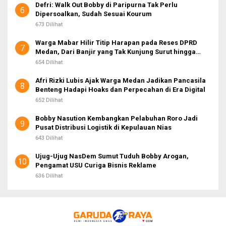
Defri: Walk Out Bobby di Paripurna Tak Perlu
6
Dipersoalkan, Sudah Sesuai Kourum
673 Dilihat
Warga Mabar Hilir Titip Harapan pada Reses DPRD
7
Medan, Dari Banjir yang Tak Kunjung Surut hingga
Layanan IKD
654 Dilihat
Afri Rizki Lubis Ajak Warga Medan Jadikan Pancasila
8
Benteng Hadapi Hoaks dan Perpecahan di Era Digital
652 Dilihat
Bobby Nasution Kembangkan Pelabuhan Roro Jadi
9
Pusat Distribusi Logistik di Kepulauan Nias
643 Dilihat
Ujug-Ujug NasDem Sumut Tuduh Bobby Arogan,
10
Pengamat USU Curiga Bisnis Reklame
636 Dilihat