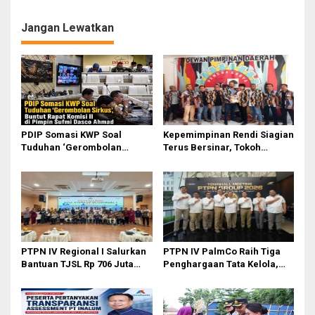
Kinerja Pemko Medan
Kritik Ketidakhadiran Dinkes
Medan
Jangan Lewatkan
PDIP Somasi KWP Soal
Kepemimpinan Rendi Siagian
Tuduhan ‘Gerombolan
Terus Bersinar, Tokoh
Sirkus’, Buntut Rapat Komisi
Pemuda Karo Pimpin PKN
II Dipimpin Sufmi Dasco
MJA Kota Medan
Ahmad
PTPN IV Regional I Salurkan
PTPN IV PalmCo Raih Tiga
Bantuan TJSL Rp 706 Juta
Penghargaan Tata Kelola,
untuk Pembangunan Sosial
Perkuat Kinerja Operasional
Berkelanjutan
dan Efisiensi