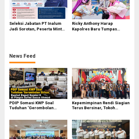
Seleksi Jabatan PT Inalum
Ricky Anthony Harap
Jadi Sorotan, Peserta Minta
Kapolres Baru Tumpas
Penjelasan Hasil
Peredaran Narkoba di
Assessment
Langkat
News Feed
PDIP Somasi KWP Soal
Kepemimpinan Rendi Siagian
Tuduhan ‘Gerombolan
Terus Bersinar, Tokoh
Sirkus’, Buntut Rapat Komisi
Pemuda Karo Pimpin PKN
II Dipimpin Sufmi Dasco
MJA Kota Medan
Ahmad