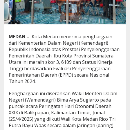
g
g
i
,
P
e
m
MEDAN
–
Kota Medan menerima penghargaan
k
dari Kementerian Dalam Negeri (Kemendagri)
o
Republik Indonesia atas Prestasi Penyelenggaraan
M
Pemerintah Daerah. Ibu Kota Provinsi Sumatera
e
d
Utara ini meraih skor 3, 6109 dan Status Kinerja
a
Tinggi berdasarkan Evaluasi Penyelenggaraan
n
Pemerintahan Daerah (EPPD) secara Nasional
T
Tahun 2024.
e
r
i
Penghargaan ini diserahkan Wakil Menteri Dalam
m
Negeri (Wamendagri) Bima Arya Sugiarto pada
a
puncak acara Peringatan Hari Otonomi Daerah
P
XXIX di Balikpapan, Kalimantan Timur, Jumat
e
n
(25/4/2025) yang diikuti Wali Kota Medan Rico Tri
g
Putra Bayu Waas secara dalam jaringan (daring)
h