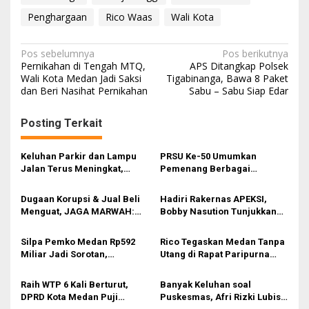
Penghargaan
Rico Waas
Wali Kota
N
Pos sebelumnya
Pos berikutnya
Pernikahan di Tengah MTQ,
APS Ditangkap Polsek
a
Wali Kota Medan Jadi Saksi
Tigabinanga, Bawa 8 Paket
dan Beri Nasihat Pernikahan
Sabu – Sabu Siap Edar
v
i
Posting Terkait
g
a
Keluhan Parkir dan Lampu
PRSU Ke-50 Umumkan
s
Jalan Terus Meningkat,
Pemenang Berbagai
Legislator Fauzi Desak Rico
Kompetisi dan Penghargaan
i
Waas Audit Dishub Medan
Dugaan Korupsi & Jual Beli
Hadiri Rakernas APEKSI,
p
Menguat, JAGA MARWAH:
Bobby Nasution Tunjukkan
Banyak Pejabat Bermasalah
Hasil Pembangunan Kota
o
Dilantik di Kepemimpinan
Medan di Eranya
Silpa Pemko Medan Rp592
Rico Tegaskan Medan Tanpa
s
Rico Waas
Miliar Jadi Sorotan,
Utang di Rapat Paripurna
Perencanaan Belum Optimal
DPRD
Raih WTP 6 Kali Berturut,
Banyak Keluhan soal
DPRD Kota Medan Puji
Puskesmas, Afri Rizki Lubis