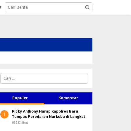
r
C
a
r
i
u
Populer
Komentar
n
t
Ricky Anthony Harap Kapolres Baru
u
1
Tumpas Peredaran Narkoba di Langkat
k
:
832 Dilihat