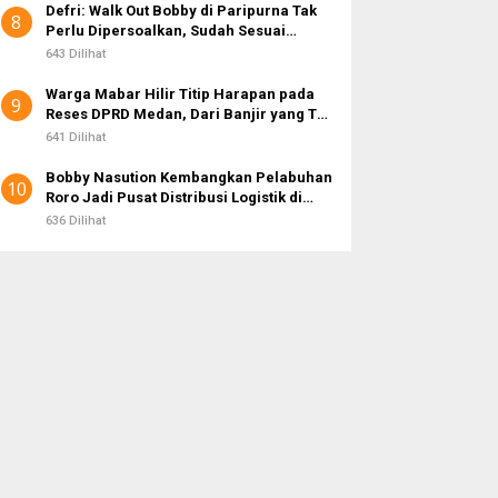
Defri: Walk Out Bobby di Paripurna Tak
8
Perlu Dipersoalkan, Sudah Sesuai
Kourum
643 Dilihat
Warga Mabar Hilir Titip Harapan pada
9
Reses DPRD Medan, Dari Banjir yang Tak
Kunjung Surut hingga Layanan IKD
641 Dilihat
Bobby Nasution Kembangkan Pelabuhan
10
Roro Jadi Pusat Distribusi Logistik di
Kepulauan Nias
636 Dilihat