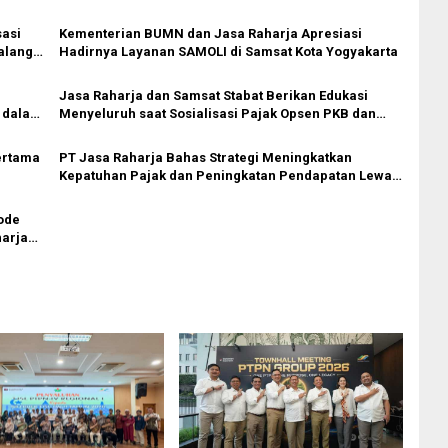
sasi
Kementerian BUMN dan Jasa Raharja Apresiasi
alang
Hadirnya Layanan SAMOLI di Samsat Kota Yogyakarta
Jasa Raharja dan Samsat Stabat Berikan Edukasi
l dalam
Menyeluruh saat Sosialisasi Pajak Opsen PKB dan
BBNKB di Padang Tualang
ertama
PT Jasa Raharja Bahas Strategi Meningkatkan
Kepatuhan Pajak dan Peningkatan Pendapatan Lewat
Program Unggulan Bersama Gubernur Jawa Tengah
ode
harja