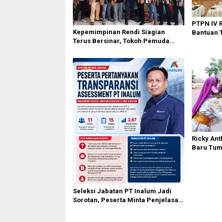
PTPN IV R
Kepemimpinan Rendi Siagian
Bantuan T
Terus Bersinar, Tokoh Pemuda
Pembangu
Karo Pimpin PKN MJA Kota Medan
Berkelan
Ricky An
Baru Tum
di Langka
Seleksi Jabatan PT Inalum Jadi
Sorotan, Peserta Minta Penjelasan
Hasil Assessment