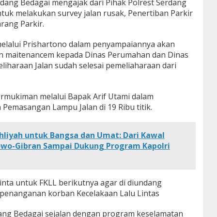
ang Bedagai mengajak dari Pihak Polrest Serdang
tuk melakukan survey jalan rusak, Penertiban Parkir
rang Parkir.
elalui Prishartono dalam penyampaiannya akan
n maitenancem kepada Dinas Perumahan dan Dinas
iharaan Jalan sudah selesai pemeliaharaan dari
rmukiman melalui Bapak Arif Utami dalam
emasangan Lampu Jalan di 19 Ribu titik.
hliyah untuk Bangsa dan Umat: Dari Kawal
owo-Gibran Sampai Dukung Program Kapolri
nta untuk FKLL berikutnya agar di diundang
 penanganan korban Kecelakaan Lalu Lintas
ng Bedagai sejalan dengan program keselamatan