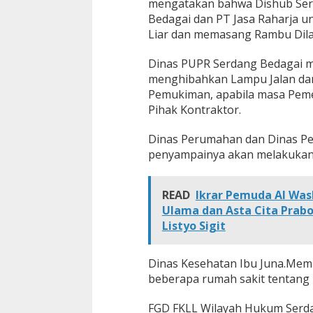
mengatakan bahwa Dishub Serd
O
Bedagai dan PT Jasa Raharja un
p
Liar dan memasang Rambu Dila
e
r
a
Dinas PUPR Serdang Bedagai m
s
menghibahkan Lampu Jalan da
i
Pemukiman, apabila masa Pemel
K
Pihak Kontraktor.
e
t
u
Dinas Perumahan dan Dinas Pe
p
penyampainya akan melakukan P
a
t
T
READ
Ikrar Pemuda Al Was
o
Ulama dan Asta Cita Prab
b
Listyo Sigit
a
2
0
Dinas Kesehatan Ibu Juna.Memi
2
5
beberapa rumah sakit tentang
FGD FKLL Wilayah Hukum Serda