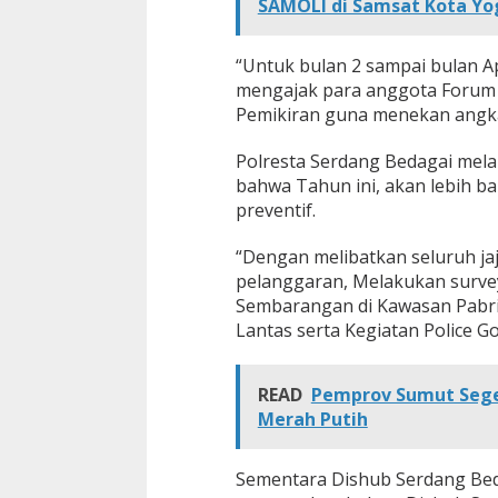
SAMOLI di Samsat Kota Yo
a
t
a
“Untuk bulan 2 sampai bulan Ap
n
mengajak para anggota Forum
L
Pemikiran guna menekan angka
a
l
u
Polresta Serdang Bedagai mel
L
bahwa Tahun ini, akan lebih b
i
preventif.
n
t
“Dengan melibatkan seluruh ja
a
s
pelanggaran, Melakukan survey
D
Sembarangan di Kawasan Pabri
a
Lantas serta Kegiatan Police G
l
a
m
READ
Pemprov Sumut Sege
R
a
Merah Putih
n
g
k
Sementara Dishub Serdang Bed
a