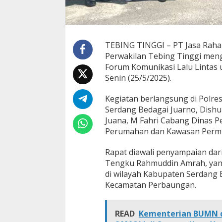
l
a
r
F
G
TEBING TINGGI – PT Jasa Rahar
D
Perwakilan Tebing Tinggi men
B
Forum Komunikasi Lalu Lintas
a
Senin (25/5/2025).
h
a
s
Kegiatan berlangsung di Polres
P
Serdang Bedagai Juarno, Dishu
r
Juana, M Fahri Cabang Dinas Pe
o
Perumahan dan Kawasan Perm
g
r
a
Rapat diawali penyampaian dari
m
Tengku Rahmuddin Amrah, yan
K
di wilayah Kabupaten Serdang 
e
Kecamatan Perbaungan.
s
e
l
a
READ
Kementerian BUMN da
m