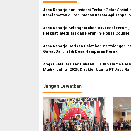
g
a
Jasa Raharja dan Instansi Terkait Gelar Sosiali
s
Keselamatan di Perlintasan Kereta Api Tanpa P
Pintu Binjai
i
Jasa Raharja Selenggarakan IFG Legal Forum,
p
Perkuat Integritas dan Peran In-House Counse
Opini Hukum
o
Jasa Raharja Berikan Pelatihan Pertolongan P
s
Gawat Darurat di Desa Hamparan Perak
Angka Fatalitas Kecelakaan Turun Selama Peri
Mudik Idulfitri 2025, Direktur Utama PT Jasa Ra
Apresiasi Kolaborasi Antar Instansi
Jangan Lewatkan