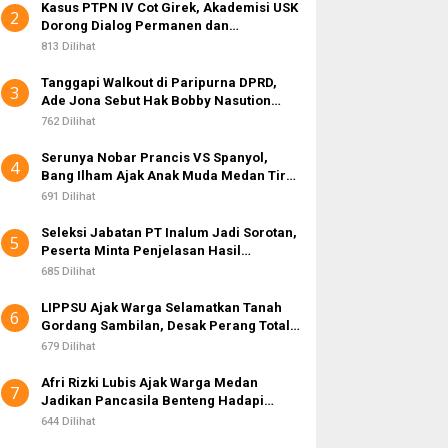
Kasus PTPN IV Cot Girek, Akademisi USK
2
Dorong Dialog Permanen dan
Penegakan Hukum
813 Dilihat
Tanggapi Walkout di Paripurna DPRD,
3
Ade Jona Sebut Hak Bobby Nasution
Sebagai Kepala Daerah
762 Dilihat
Serunya Nobar Prancis VS Spanyol,
4
Bang Ilham Ajak Anak Muda Medan Tiru
Kejayaan Legenda Bola 80-an
691 Dilihat
Seleksi Jabatan PT Inalum Jadi Sorotan,
5
Peserta Minta Penjelasan Hasil
Assessment
685 Dilihat
LIPPSU Ajak Warga Selamatkan Tanah
6
Gordang Sambilan, Desak Perang Total
Melawan Mafia PETI
679 Dilihat
Afri Rizki Lubis Ajak Warga Medan
7
Jadikan Pancasila Benteng Hadapi
Hoaks dan Perpecahan di Era Digital
644 Dilihat