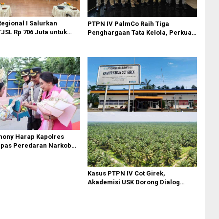
egional I Salurkan
PTPN IV PalmCo Raih Tiga
JSL Rp 706 Juta untuk
Penghargaan Tata Kelola, Perkuat
nan Sosial
Kinerja Operasional dan Efisiensi
jutan
thony Harap Kapolres
pas Peredaran Narkoba
t
Kasus PTPN IV Cot Girek,
Akademisi USK Dorong Dialog
Permanen dan Penegakan Hukum