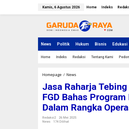
L
e
Kamis, 6 Agustus 2026
Home
Indeks
Redaks
w
a
t
i
k
e
k
News
Politik
Hukum
Bisnis
Edukasi
o
n
Home
Indeks
Redaksi
Tentang Kami
Pedom
t
e
n
Homepage
/
News
J
a
Jasa Raharja Tebing
s
a
FGD Bahas Program 
R
a
Dalam Rangka Operas
h
a
r
Redaksi2
26 Mei 2025
j
News
174 Dilihat
a