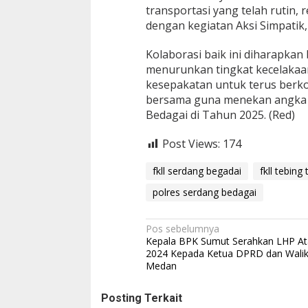
transportasi yang telah rutin,
dengan kegiatan Aksi Simpati
Kolaborasi baik ini diharapka
menurunkan tingkat kecelakaan 
kesepakatan untuk terus berk
bersama guna menekan angka k
Bedagai di Tahun 2025. (Red)
Post Views:
174
fkll serdang begadai
fkll tebing 
polres serdang bedagai
N
Pos sebelumnya
Kepala BPK Sumut Serahkan LHP A
a
2024 Kepada Ketua DPRD dan Wali
Medan
v
i
Posting Terkait