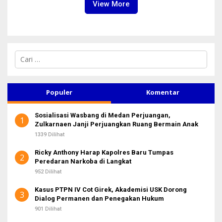
View More
C
a
r
i
u
Populer
Komentar
n
t
Sosialisasi Wasbang di Medan Perjuangan,
u
1
Zulkarnaen Janji Perjuangkan Ruang Bermain Anak
k
:
1339 Dilihat
Ricky Anthony Harap Kapolres Baru Tumpas
2
Peredaran Narkoba di Langkat
952 Dilihat
Kasus PTPN IV Cot Girek, Akademisi USK Dorong
3
Dialog Permanen dan Penegakan Hukum
901 Dilihat