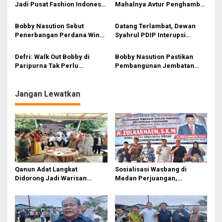
o
Danau Toba
Jadi Pusat Fashion Indonesia
Mahalnya Avtur Penghambat
s
Lewat Wastra
Pengembangan Industri
Penerbangan di Sumut
Bobby Nasution Sebut
Datang Terlambat, Dewan
Penerbangan Perdana Wings
Syahrul PDIP Interupsi
Air Kualanamu–Mandailing
‘Ributi’ Kuorum Paripurna
Natal Pangkas Waktu
DPRD Sumut Yang Dihadiri
Defri: Walk Out Bobby di
Bobby Nasution Pastikan
Tempuh dan Perkuat
Gubsu
Paripurna Tak Perlu
Pembangunan Jembatan
Konektivitas
Dipersoalkan, Sudah Sesuai
Sungai Mo’awo Dimulai
Kourum
Tahun Ini, Ajak Warga Kawal
Bersama
Jangan Lewatkan
Qanun Adat Langkat
Sosialisasi Wasbang di
Didorong Jadi Warisan
Medan Perjuangan,
Budaya Generasi Muda
Zulkarnaen Janji
Perjuangkan Ruang Bermain
Anak