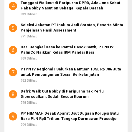
Tanggapi Walkout di Paripurna DPRD, Ade Jona Sebut
4
Hak Bobby Nasution Sebagai Kepala Daerah
839 Dilihat
Seleksi Jabatan PT Inalum Jadi Sorotan, Peserta Minta
5
Penjelasan Hasil Assessment
771 Dilihat
Dari Bengkel Desa ke Rantai Pasok Sawit, PTPN IV
6
PalmCo Naikkan Kelas IKM Pandai Besi
769 Dilihat
PTPN IV Regional I Salurkan Bantuan TJSL Rp 706 Juta
7
untuk Pembangunan Sosial Berkelanjutan
762 Dilihat
Defri: Walk Out Bobby di Paripurna Tak Perlu
8
Dipersoalkan, Sudah Sesuai Kourum
748 Dilihat
PP HIMMAH Desak Aparat Usut Dugaan Korupsi Batu
9
Bara PLN Rp5 Triliun: Tangkap Darmawan Prasodjo
709 Dilihat