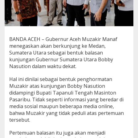
e
d
a
n
,
B
a
BANDA ACEH – Gubernur Aceh Muzakir Manaf
l
menegaskan akan berkunjung ke Medan,
a
Sumatera Utara sebagai bentuk balasan
s
kunjungan Gubernur Sumatera Utara Bobby
K
u
Nasution dalam waktu dekat.
n
j
Hal ini dinilai sebagai bentuk penghormatan
u
Muzakir atas kunjungan Bobby Nasution
n
didampingi Bupati Tapanuli Tengah Masinton
g
a
Pasaribu. Tidak seperti informasi yang beredar di
n
media sosial maupun beberapa media online,
B
bahwa Muzakir yang tidak peduli atas pertemuan
o
tersebut.
b
b
y
Pertemuan balasan itu juga akan menjadi
N