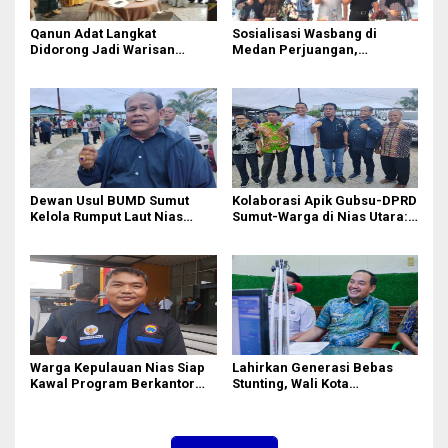
Qanun Adat Langkat
Sosialisasi Wasbang di
Didorong Jadi Warisan
Medan Perjuangan,
Budaya Generasi Muda
Zulkarnaen Janji
Perjuangkan Ruang Bermain
Anak
Dewan Usul BUMD Sumut
Kolaborasi Apik Gubsu-DPRD
Kelola Rumput Laut Nias
Sumut-Warga di Nias Utara:
Utara dari Hulu ke Hilir
Jalan Rusak Puluhan Tahun
Akhirnya Diperbaiki
Warga Kepulauan Nias Siap
Lahirkan Generasi Bebas
Kawal Program Berkantor
Stunting, Wali Kota
Gubsu Bobby Nasution
Tebingtinggi Dorong
Optimalisasi SP3 Catin