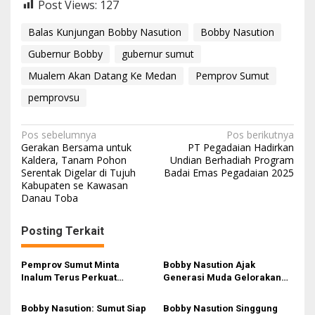
Post Views:
127
Balas Kunjungan Bobby Nasution
Bobby Nasution
Gubernur Bobby
gubernur sumut
Mualem Akan Datang Ke Medan
Pemprov Sumut
pemprovsu
N
Pos sebelumnya
Pos berikutnya
Gerakan Bersama untuk
PT Pegadaian Hadirkan
a
Kaldera, Tanam Pohon
Undian Berhadiah Program
Serentak Digelar di Tujuh
Badai Emas Pegadaian 2025
v
Kabupaten se Kawasan
i
Danau Toba
g
Posting Terkait
a
s
Pemprov Sumut Minta
Bobby Nasution Ajak
i
Inalum Terus Perkuat
Generasi Muda Gelorakan
Pendidikan dan Kelestarian
Semangat Juang ’45
p
Lingkungan di Kawasan
Bobby Nasution: Sumut Siap
Bobby Nasution Singgung