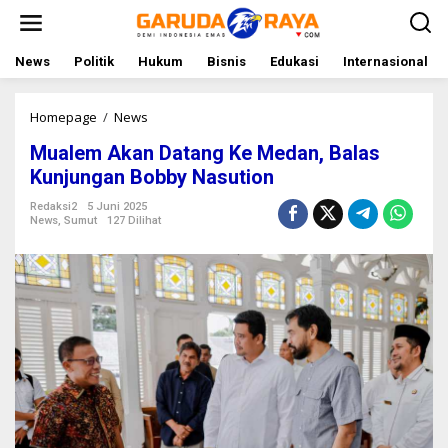
L
e
w
a
News
Politik
Hukum
Bisnis
Edukasi
Internasional
t
i
k
Homepage
/
News
M
e
u
Mualem Akan Datang Ke Medan, Balas
k
a
o
l
Kunjungan Bobby Nasution
n
e
t
m
Redaksi2
5 Juni 2025
News
,
Sumut
127 Dilihat
e
A
n
k
a
n
D
a
t
a
n
g
K
e
M