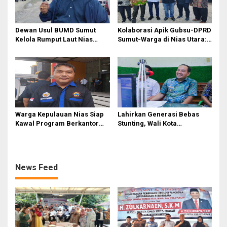
Dewan Usul BUMD Sumut
Kolaborasi Apik Gubsu-DPRD
Kelola Rumput Laut Nias
Sumut-Warga di Nias Utara:
Utara dari Hulu ke Hilir
Jalan Rusak Puluhan Tahun
Akhirnya Diperbaiki
Warga Kepulauan Nias Siap
Lahirkan Generasi Bebas
Kawal Program Berkantor
Stunting, Wali Kota
Gubsu Bobby Nasution
Tebingtinggi Dorong
Optimalisasi SP3 Catin
News Feed