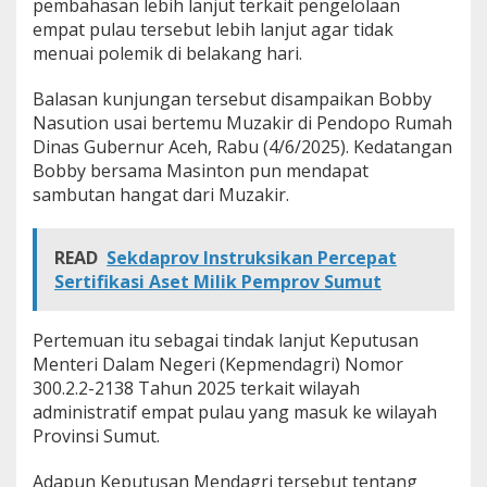
pembahasan lebih lanjut terkait pengelolaan
a
empat pulau tersebut lebih lanjut agar tidak
s
menuai polemik di belakang hari.
u
t
i
Balasan kunjungan tersebut disampaikan Bobby
o
Nasution usai bertemu Muzakir di Pendopo Rumah
n
Dinas Gubernur Aceh, Rabu (4/6/2025). Kedatangan
Bobby bersama Masinton pun mendapat
sambutan hangat dari Muzakir.
READ
Sekdaprov Instruksikan Percepat
Sertifikasi Aset Milik Pemprov Sumut
Pertemuan itu sebagai tindak lanjut Keputusan
Menteri Dalam Negeri (Kepmendagri) Nomor
300.2.2-2138 Tahun 2025 terkait wilayah
administratif empat pulau yang masuk ke wilayah
Provinsi Sumut.
Adapun Keputusan Mendagri tersebut tentang