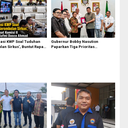
Gubernur Bobby Nasution
asi KWP Soal Tuduhan
Paparkan Tiga Prioritas
an Sirkus’, Buntut Rapat
Pembangunan Kepulauan Nias
 Dipimpin Sufmi Dasco