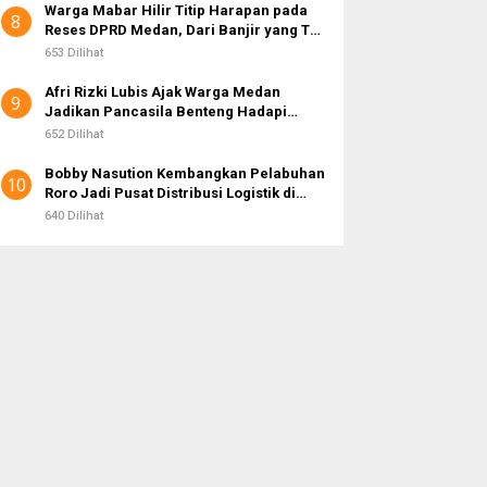
Warga Mabar Hilir Titip Harapan pada
8
Reses DPRD Medan, Dari Banjir yang Tak
Kunjung Surut hingga Layanan IKD
653 Dilihat
Afri Rizki Lubis Ajak Warga Medan
9
Jadikan Pancasila Benteng Hadapi
Hoaks dan Perpecahan di Era Digital
652 Dilihat
Bobby Nasution Kembangkan Pelabuhan
10
Roro Jadi Pusat Distribusi Logistik di
Kepulauan Nias
640 Dilihat