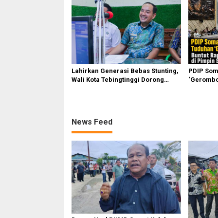
Lahirkan Generasi Bebas Stunting,
PDIP Som
Wali Kota Tebingtinggi Dorong
‘Gerombol
Optimalisasi SP3 Catin
Komisi II
Ahmad
News Feed