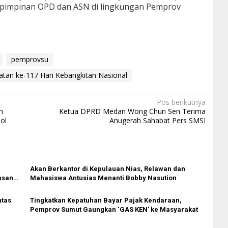
r, pimpinan OPD dan ASN di lingkungan Pemprov
pemprovsu
atan ke-117 Hari Kebangkitan Nasional
Pos berikutnya
n
Ketua DPRD Medan Wong Chun Sen Terima
ol
Anugerah Sahabat Pers SMSI
Akan Berkantor di Kepulauan Nias, Relawan dan
asan
Mahasiswa Antusias Menanti Bobby Nasution
ntas
Tingkatkan Kepatuhan Bayar Pajak Kendaraan,
Pemprov Sumut Gaungkan ‘GAS KEN’ ke Masyarakat