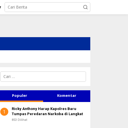
r
C
a
r
i
u
Populer
Komentar
n
t
Ricky Anthony Harap Kapolres Baru
u
1
Tumpas Peredaran Narkoba di Langkat
k
:
853 Dilihat