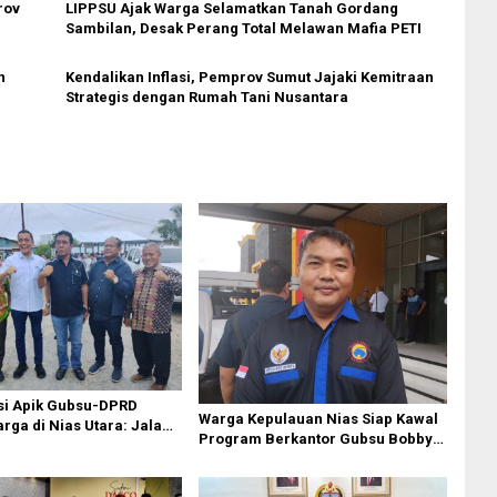
rov
LIPPSU Ajak Warga Selamatkan Tanah Gordang
Sambilan, Desak Perang Total Melawan Mafia PETI
n
Kendalikan Inflasi, Pemprov Sumut Jajaki Kemitraan
Strategis dengan Rumah Tani Nusantara
si Apik Gubsu-DPRD
Warga Kepulauan Nias Siap Kawal
ga di Nias Utara: Jalan
Program Berkantor Gubsu Bobby
luhan Tahun Akhirnya
Nasution
i