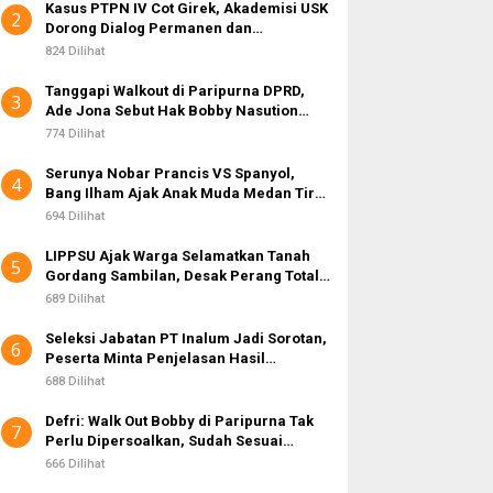
Kasus PTPN IV Cot Girek, Akademisi USK
2
Dorong Dialog Permanen dan
Penegakan Hukum
824 Dilihat
Tanggapi Walkout di Paripurna DPRD,
3
Ade Jona Sebut Hak Bobby Nasution
Sebagai Kepala Daerah
774 Dilihat
Serunya Nobar Prancis VS Spanyol,
4
Bang Ilham Ajak Anak Muda Medan Tiru
Kejayaan Legenda Bola 80-an
694 Dilihat
LIPPSU Ajak Warga Selamatkan Tanah
5
Gordang Sambilan, Desak Perang Total
Melawan Mafia PETI
689 Dilihat
Seleksi Jabatan PT Inalum Jadi Sorotan,
6
Peserta Minta Penjelasan Hasil
Assessment
688 Dilihat
Defri: Walk Out Bobby di Paripurna Tak
7
Perlu Dipersoalkan, Sudah Sesuai
Kourum
666 Dilihat