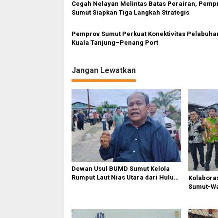
o
Cegah Nelayan Melintas Batas Perairan, Pemp
Sumut Siapkan Tiga Langkah Strategis
s
Pemprov Sumut Perkuat Konektivitas Pelabuha
Kuala Tanjung–Penang Port
Jangan Lewatkan
Dewan Usul BUMD Sumut Kelola
Rumput Laut Nias Utara dari Hulu
Kolabora
ke Hilir
Sumut-War
Rusak Pu
Diperbaik