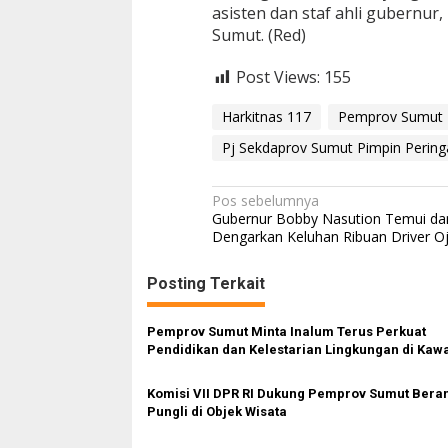
asisten dan staf ahli gubernu
Sumut. (Red)
Post Views:
155
Harkitnas 117
Pemprov Sumut
Pj Sekdaprov Sumut Pimpin Pering
N
Pos sebelumnya
Gubernur Bobby Nasution Temui da
a
Dengarkan Keluhan Ribuan Driver Oj
v
Posting Terkait
i
g
Pemprov Sumut Minta Inalum Terus Perkuat
a
Pendidikan dan Kelestarian Lingkungan di Kaw
s
Danau Toba
Komisi VII DPR RI Dukung Pemprov Sumut Bera
i
Pungli di Objek Wisata
p