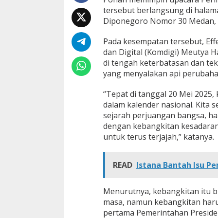
1
tersebut berlangsung di halam
7
Diponegoro Nomor 30 Medan, Se
H
a
r
Pada kesempatan tersebut, Ef
i
dan Digital (Komdigi) Meutya H
K
di tengah keterbatasan dan tek
e
yang menyalakan api perubaha
b
a
n
“Tepat di tanggal 20 Mei 2025,
g
dalam kalender nasional. Kita
k
sejarah perjuangan bangsa, hal
i
dengan kebangkitan kesadaran
t
untuk terus terjajah,” katanya.
a
n
N
a
READ
Istana Bantah Isu P
s
i
o
Menurutnya, kebangkitan itu b
n
masa, namun kebangkitan harus
a
pertama Pemerintahan Preside
l