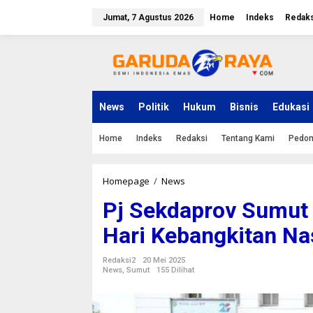
L
e
Jumat, 7 Agustus 2026
Home
Indeks
Redaks
w
a
t
i
k
e
k
News
Politik
Hukum
Bisnis
Edukasi
o
n
Home
Indeks
Redaksi
Tentang Kami
Pedom
t
e
n
Homepage
/
News
P
j
Pj Sekdaprov Sumut 
S
e
Hari Kebangkitan Na
k
d
a
Redaksi2
20 Mei 2025
p
News
,
Sumut
155 Dilihat
r
o
v