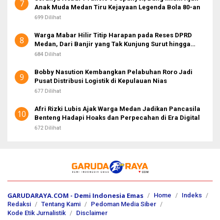
7
Anak Muda Medan Tiru Kejayaan Legenda Bola 80-an
699 Dilihat
Warga Mabar Hilir Titip Harapan pada Reses DPRD
8
Medan, Dari Banjir yang Tak Kunjung Surut hingga
Layanan IKD
684 Dilihat
Bobby Nasution Kembangkan Pelabuhan Roro Jadi
9
Pusat Distribusi Logistik di Kepulauan Nias
677 Dilihat
Afri Rizki Lubis Ajak Warga Medan Jadikan Pancasila
10
Benteng Hadapi Hoaks dan Perpecahan di Era Digital
672 Dilihat
GARUDARAYA.COM - Demi Indonesia Emas
Home
Indeks
Redaksi
Tentang Kami
Pedoman Media Siber
Kode Etik Jurnalistik
Disclaimer