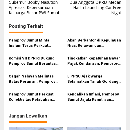
Gubernur Bobby Nasution
Dua Anggota DPRD Medan
a
Apresiasi Kebersamaan
Hadiri Launching Car Free
Keluarga Besar PWI Sumut
Night
v
i
Posting Terkait
g
a
Pemprov Sumut Minta
Akan Berkantor di Kepulauan
s
Inalum Terus Perkuat
Nias, Relawan dan
Pendidikan dan Kelestarian
Mahasiswa Antusias Menanti
i
Lingkungan di Kawasan
Bobby Nasution
Komisi VII DPR RI Dukung
Tingkatkan Kepatuhan Bayar
Danau Toba
p
Pemprov Sumut Berantas
Pajak Kendaraan, Pemprov
Pungli di Objek Wisata
Sumut Gaungkan ‘GAS KEN’
o
ke Masyarakat
Cegah Nelayan Melintas
LIPPSU Ajak Warga
s
Batas Perairan, Pemprov
Selamatkan Tanah Gordang
Sumut Siapkan Tiga Langkah
Sambilan, Desak Perang
Strategis
Total Melawan Mafia PETI
Pemprov Sumut Perkuat
Kendalikan Inflasi, Pemprov
Konektivitas Pelabuhan
Sumut Jajaki Kemitraan
Kuala Tanjung–Penang Port
Strategis dengan Rumah Tani
Nusantara
Jangan Lewatkan