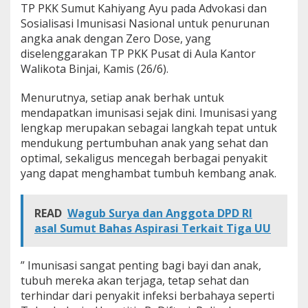
TP PKK Sumut Kahiyang Ayu pada Advokasi dan
a
n
Sosialisasi Imunisasi Nasional untuk penurunan
a
angka anak dengan Zero Dose, yang
n
diselenggarakan TP PKK Pusat di Aula Kantor
Z
Walikota Binjai, Kamis (26/6).
e
r
o
Menurutnya, setiap anak berhak untuk
D
mendapatkan imunisasi sejak dini. Imunisasi yang
o
lengkap merupakan sebagai langkah tepat untuk
s
mendukung pertumbuhan anak yang sehat dan
e
optimal, sekaligus mencegah berbagai penyakit
d
i
yang dapat menghambat tumbuh kembang anak.
S
u
m
READ
Wagub Surya dan Anggota DPD RI
u
asal Sumut Bahas Aspirasi Terkait Tiga UU
t
” Imunisasi sangat penting bagi bayi dan anak,
tubuh mereka akan terjaga, tetap sehat dan
terhindar dari penyakit infeksi berbahaya seperti