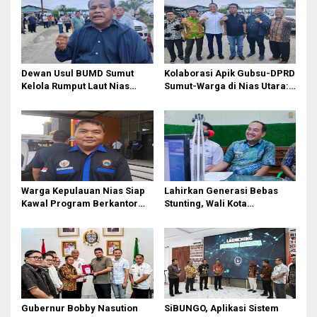
Dewan Usul BUMD Sumut
Kolaborasi Apik Gubsu-DPRD
Kelola Rumput Laut Nias
Sumut-Warga di Nias Utara:
Utara dari Hulu ke Hilir
Jalan Rusak Puluhan Tahun
Akhirnya Diperbaiki
Warga Kepulauan Nias Siap
Lahirkan Generasi Bebas
Kawal Program Berkantor
Stunting, Wali Kota
Gubsu Bobby Nasution
Tebingtinggi Dorong
Optimalisasi SP3 Catin
Gubernur Bobby Nasution
SiBUNGO, Aplikasi Sistem