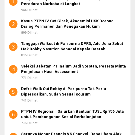
1
Peredaran Narkoba di Langkat
k
:
944 Dilihat
Kasus PTPN IV Cot Girek, Akademisi USK Dorong
2
Dialog Permanen dan Penegakan Hukum
899 Dilihat
Tanggapi Walkout di Paripurna DPRD, Ade Jona Sebut
3
Hak Bobby Nasution Sebagai Kepala Daerah
835 Dilihat
Seleksi Jabatan PT Inalum Jadi Sorotan, Peserta Minta
4
Penjelasan Hasil Assessment
771 Dilihat
Defri: Walk Out Bobby di Paripurna Tak Perlu
5
Dipersoalkan, Sudah Sesuai Kourum
741 Dilihat
PTPN IV Regional I Salurkan Bantuan TJSL Rp 706 Juta
6
untuk Pembangunan Sosial Berkelanjutan
736 Dilihat
Serunya Nobar Prancis VS Spanyol, Bang Ilham Ajak