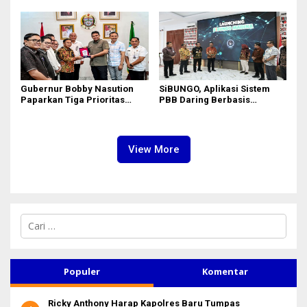
Optimalisasi SP3 Catin
Gubernur Bobby Nasution
SiBUNGO, Aplikasi Sistem
Paparkan Tiga Prioritas
PBB Daring Berbasis
Pembangunan Kepulauan
Geospasial Milik Madina
Nias
View More
C
a
r
i
u
Populer
Komentar
n
t
Ricky Anthony Harap Kapolres Baru Tumpas
u