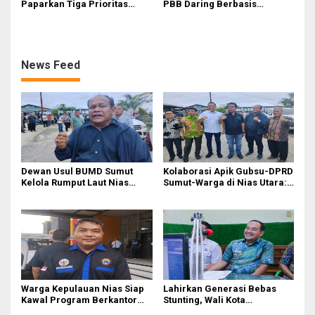
Paparkan Tiga Prioritas
PBB Daring Berbasis
Pembangunan Kepulauan
Geospasial Milik Madina
Nias
News Feed
Dewan Usul BUMD Sumut
Kolaborasi Apik Gubsu-DPRD
Kelola Rumput Laut Nias
Sumut-Warga di Nias Utara:
Utara dari Hulu ke Hilir
Jalan Rusak Puluhan Tahun
Akhirnya Diperbaiki
Warga Kepulauan Nias Siap
Lahirkan Generasi Bebas
Kawal Program Berkantor
Stunting, Wali Kota
Gubsu Bobby Nasution
Tebingtinggi Dorong