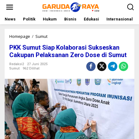
L
e
w
a
News
Politik
Hukum
Bisnis
Edukasi
Internasional
t
i
k
Homepage
/
Sumut
P
e
K
PKK Sumut Siap Kolaborasi Sukseskan
k
K
o
S
Cakupan Pelaksanan Zero Dose di Sumut
n
u
t
m
Redaksi2
27 Juni 2025
Sumut
962 Dilihat
e
u
n
t
S
i
a
p
K
o
l
a
b
o
r