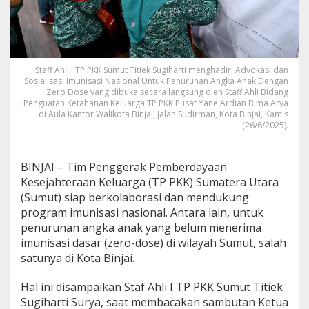
a
s
i
S
u
k
Staff Ahli I TP PKK Sumut Titiek Sugiharti menghadiri Advokasi dan
Sosialisasi Imunisasi Nasional Untuk Penurunan Angka Anak Dengan
s
Zero Dose yang dibuka secara langsung oleh Staff Ahli Bidang
e
Penguatan Ketahanan Keluarga TP PKK Pusat Yane Ardian Bima Arya
s
di Aula Kantor Walikota Binjai, Jalan Sudirman, Kota Binjai, Kamis
k
(26/6/2025).
a
n
C
BINJAI – Tim Penggerak Pemberdayaan
a
Kesejahteraan Keluarga (TP PKK) Sumatera Utara
k
u
(Sumut) siap berkolaborasi dan mendukung
p
program imunisasi nasional. Antara lain, untuk
a
penurunan angka anak yang belum menerima
n
imunisasi dasar (zero-dose) di wilayah Sumut, salah
P
e
satunya di Kota Binjai.
l
a
Hal ini disampaikan Staf Ahli I TP PKK Sumut Titiek
k
Sugiharti Surya, saat membacakan sambutan Ketua
s