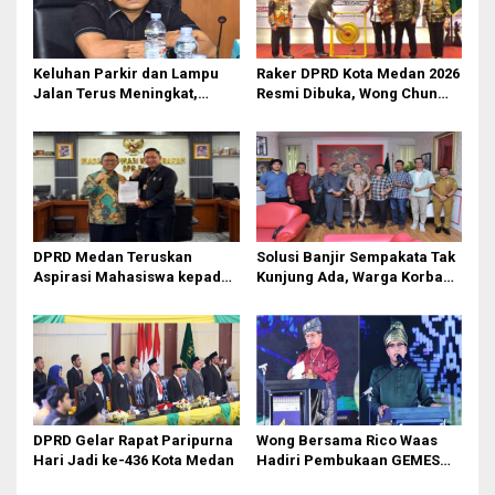
Keluhan Parkir dan Lampu
Raker DPRD Kota Medan 2026
Jalan Terus Meningkat,
Resmi Dibuka, Wong Chun
Legislator Fauzi Desak Rico
Sen Dorong Transformasi
Waas Audit Dishub Medan
Digital
DPRD Medan Teruskan
Solusi Banjir Sempakata Tak
Aspirasi Mahasiswa kepada
Kunjung Ada, Warga Korban
Pimpinan Badan Aspirasi
Temui Ketua DPRD Kota
Masyarakat DPR RI
Medan
DPRD Gelar Rapat Paripurna
Wong Bersama Rico Waas
Hari Jadi ke-436 Kota Medan
Hadiri Pembukaan GEMES
2026