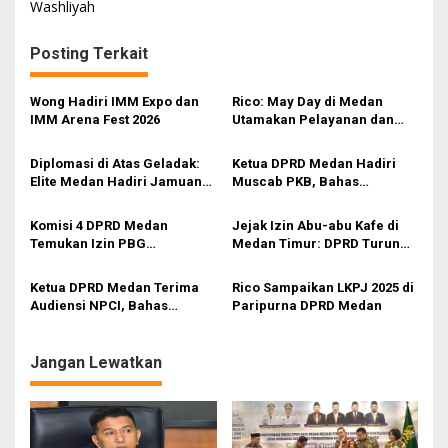
i
Washliyah
g
Posting Terkait
a
s
Wong Hadiri IMM Expo dan
Rico: May Day di Medan
i
IMM Arena Fest 2026
Utamakan Pelayanan dan
Ruang Aspirasi Buruh
p
Diplomasi di Atas Geladak:
Ketua DPRD Medan Hadiri
o
Elite Medan Hadiri Jamuan
Muscab PKB, Bahas
s
Kadet ASEAN
Konsolidasi hingga Arah
Strategis Partai
Komisi 4 DPRD Medan
Jejak Izin Abu-abu Kafe di
Temukan Izin PBG
Medan Timur: DPRD Turun
Bermasalah di Lahan KAI
Lapangan, Status Lahan dan
PBG Dipertanyakan
Ketua DPRD Medan Terima
Rico Sampaikan LKPJ 2025 di
Audiensi NPCI, Bahas
Paripurna DPRD Medan
Kolaborasi Olahraga
Disabilitas
Jangan Lewatkan