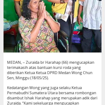
a
i
d
a
:
T
e
r
i
m
a
k
a
s
i
MEDAN, – Zuraida br Harahap (66) mengucapkan
h
terimakasih atas bantuan kursi roda yang
P
diberikan Ketua Ketua DPRD Medan Wong Chun
a
Sen, Minggu (18/05/25).
k
W
o
Kedatangan Wong yang juga selaku Ketua
n
Permabudhi Sumatera Utara bersama rombongan
g
disambut Ishak Harahap yang merupakan adik dari
Zuraida. “Kami sekeluarga mengucapkan