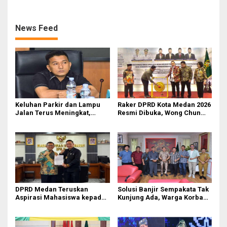
News Feed
Keluhan Parkir dan Lampu
Raker DPRD Kota Medan 2026
Jalan Terus Meningkat,
Resmi Dibuka, Wong Chun
Legislator Fauzi Desak Rico
Sen Dorong Transformasi
Waas Audit Dishub Medan
Digital
DPRD Medan Teruskan
Solusi Banjir Sempakata Tak
Aspirasi Mahasiswa kepada
Kunjung Ada, Warga Korban
Pimpinan Badan Aspirasi
Temui Ketua DPRD Kota
Masyarakat DPR RI
Medan