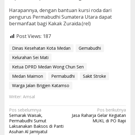
Harapannya, dengan bantuan kursi roda dari
pengurus Permabudhi Sumatera Utara dapat
bermanfaat bagi Kakak Zuraida.(rel)
Post Views:
187
Dinas Kesehatan Kota Medan
Gemabudhi
Kelurahan Sei Mati
Ketua DPRD Medan Wong Chun Sen
Medan Maimon
Permabudhi
Sakit Stroke
Warga Jalan Brigjen Katamso
Writer: Amsal
N
Pos sebelumnya
Pos berikutnya
Semarak Waisak,
Jasa Raharja Gelar Kegiatan
a
Permabudhi Sumut
MUKL di PO Rapi
Laksanakan Baksos di Panti
v
Asuhan Al Jamiyatul