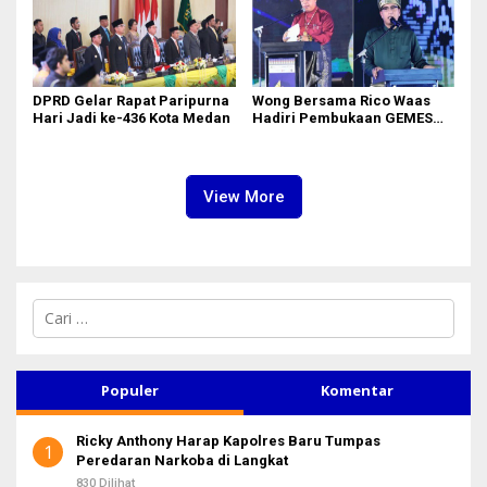
DPRD Gelar Rapat Paripurna
Wong Bersama Rico Waas
Hari Jadi ke-436 Kota Medan
Hadiri Pembukaan GEMES
2026
View More
C
a
r
i
u
Populer
Komentar
n
t
Ricky Anthony Harap Kapolres Baru Tumpas
u
1
Peredaran Narkoba di Langkat
k
:
830 Dilihat