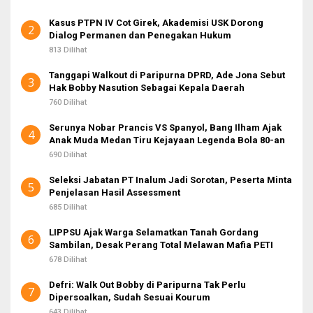
Kasus PTPN IV Cot Girek, Akademisi USK Dorong
2
Dialog Permanen dan Penegakan Hukum
813 Dilihat
Tanggapi Walkout di Paripurna DPRD, Ade Jona Sebut
3
Hak Bobby Nasution Sebagai Kepala Daerah
760 Dilihat
Serunya Nobar Prancis VS Spanyol, Bang Ilham Ajak
4
Anak Muda Medan Tiru Kejayaan Legenda Bola 80-an
690 Dilihat
Seleksi Jabatan PT Inalum Jadi Sorotan, Peserta Minta
5
Penjelasan Hasil Assessment
685 Dilihat
LIPPSU Ajak Warga Selamatkan Tanah Gordang
6
Sambilan, Desak Perang Total Melawan Mafia PETI
678 Dilihat
Defri: Walk Out Bobby di Paripurna Tak Perlu
7
Dipersoalkan, Sudah Sesuai Kourum
643 Dilihat