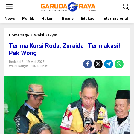
L
e
w
a
News
Politik
Hukum
Bisnis
Edukasi
Internasional
t
i
k
Homepage
/
Wakil Rakyat
T
e
e
Terima Kursi Roda, Zuraida : Terimakasih
k
r
o
i
Pak Wong
n
m
t
a
Redaksi2
19 Mei 2025
Wakil Rakyat
187 Dilihat
e
K
n
u
r
s
i
R
o
d
a
,
Z
u
r